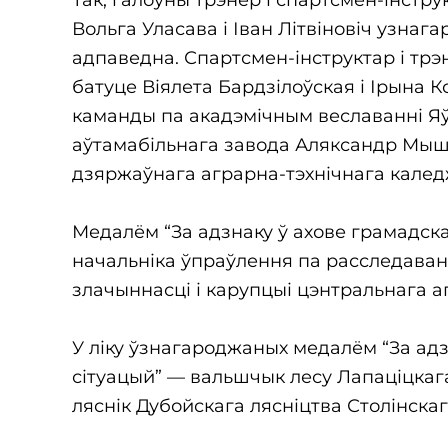
Вольга Уласава і Іван Літвіновіч узнаг
адпаведна. Спартсмен-інструктар і тр
батуце Віялета Бардзілоўская і Ірына 
каманды па акадэмічным веславанні Яў
аўтамабільнага завода Аляксандр Мышк
дзяржаўнага аграрна-тэхнічнага кале
Медалём “За адзнаку ў ахове грамадска
начальніка ўпраўлення па расследаван
злачыннасці і карупцыі цэнтральнага а
У ліку ўзнагароджаных медалём “За адз
сітуацый” — вальшчык лесу Лапаціцкага
ляснік Дубойскага лясніцтва Столінскаг