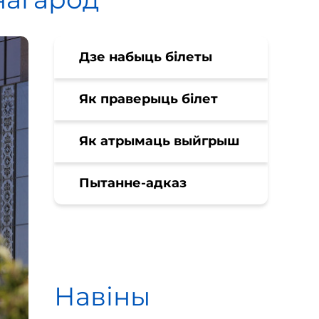
Дзе набыць білеты
Як праверыць білет
Як атрымаць выйгрыш
Пытанне-адказ
Навіны