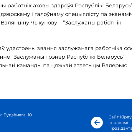
 работнік аховы здароўя Рэспублікі Беларусь”
зерскаму і галоўнаму спецыялісту па эканамі
 Валянціну Чыкунову – “Заслужаны работнік
аў удастоены звання заслужанага работніка с
нне “Заслужаны трэнер Рэспублікі Беларусь”
льнай каманды па цяжкай атлетыцы Валерыю
л.Будзёнага, 10
Сайт Кіраў
справамі
Прэзідэнт