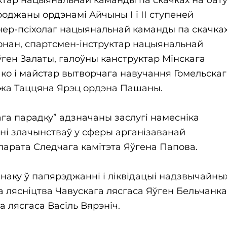
ароджаны ордэнамі Айчыны І і ІІ ступеней
энер-псіхолаг нацыянальнай каманды па скачка
Конан, спартсмен-інструктар нацыянальнай
ген Залаты, галоўны канструктар Мінскага
о і майстар вытворчага навучання Гомельскаг
джа Таццяна Ярэц ордэна Пашаны.
га парадку” адзначаны заслугі намесніка
ні злачынстваў у сферы арганізаванай
парата Следчага камітэта Яўгена Папова.
наку ў папярэджанні і ліквідацыі надзвычайны
 лясніцтва Чавускага лясгаса Яўген Бельчанка
а лясгаса Васіль Вярэніч.