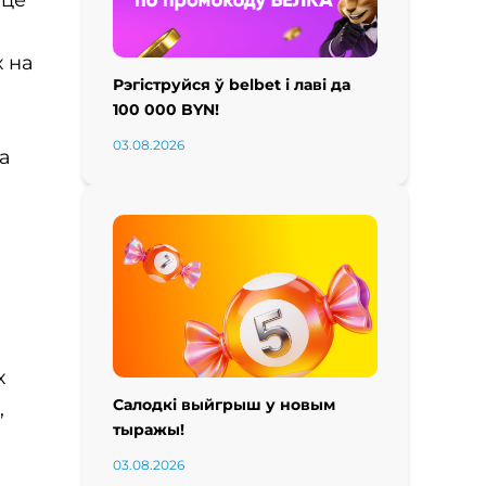
х на
Рэгіструйся ў belbet і лаві да
100 000 BYN!
03.08.2026
а
х
Салодкі выйгрыш у новым
,
тыражы!
03.08.2026