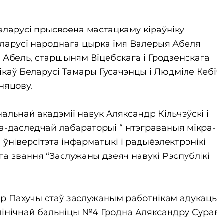
еларусі прысвоена мастацкаму кіраўніку
ларусі народнага цырка імя Валерыя Абеля
 Абель, старшыням Віцебскага і Гродзенскага
аў Беларусі Тамары Гусачэнцы і Людміле Кебіч
няцову.
льнай акадэміі навук Аляксандр Кільчэўскі і
-даследчай лабараторыі “Інтэграваныя мікра- 
ўніверсітэта інфарматыкі і радыёэлектронікі
а звання “Заслужаны дзеяч навукі Рэспублікі
др Пахучы стаў заслужаным работнікам адукацы
клінічнай бальніцы №4 Гродна Аляксандру Сура