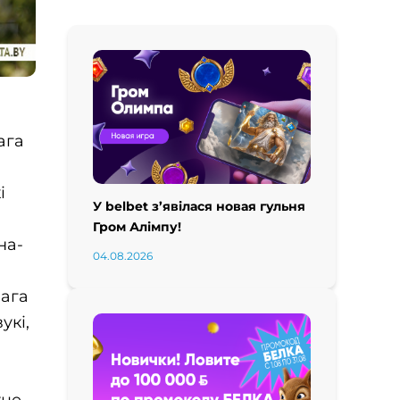
ага
і
У belbet з’явілася новая гульня
Гром Алімпу!
на-
04.08.2026
нага
укі,
уце