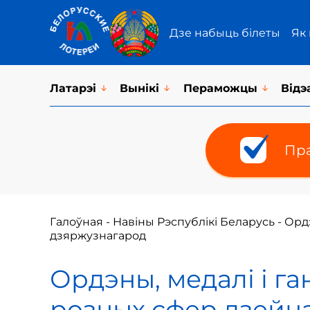
Дзе набыць білеты
Як
Латарэi
Вынікі
Пераможцы
Відэ
Пра
Галоўная
-
Навіны Рэспублікі Беларусь
-
Ордэ
дзяржузнагарод
Ордэны, медалі і га
розных сфер дзейн