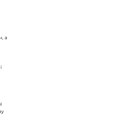
, а
і
і
ву