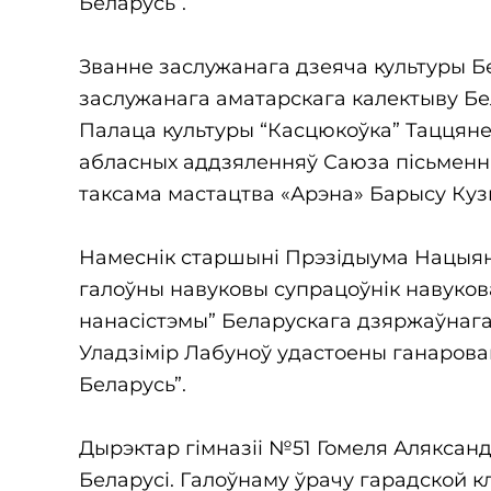
Беларусь”.
Званне заслужанага дзеяча культуры Б
заслужанага аматарскага калектыву Бе
Палаца культуры “Касцюкоўка” Таццяне
абласных аддзяленняў Саюза пісьменнік
таксама мастацтва «Арэна» Барысу Куз
Намеснік старшыні Прэзідыума Нацыяна
галоўны навуковы супрацоўнік навукова
нанасістэмы” Беларускага дзяржаўнага 
Уладзімір Лабуноў удастоены ганароваг
Беларусь”.
Дырэктар гімназіі №51 Гомеля Аляксан
Беларусі. Галоўнаму ўрачу гарадской 