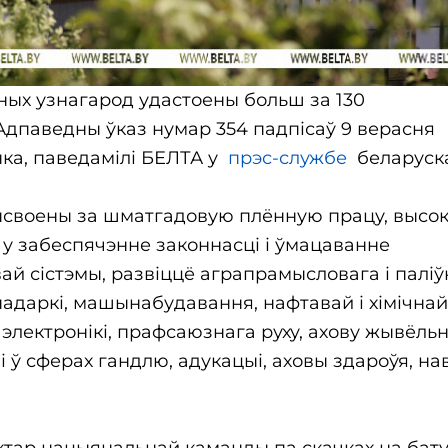
ўных узнагарод удастоены больш за 130
Адпаведны ўказ нумар 354 падпісаў 9 верасня
ка, паведамілі БЕЛТА у
прэс-службе
беларуск
ысвоены за шматгадовую плённую працу, высок
 у забеспячэнне законнасці і ўмацаванне
й сістэмы, развіццё аграпрамысловага і паліў
падаркі, машынабудавання, нафтавай і хімічнай
раэлектронікі, прафсаюзнага руху, ахову жывёль
 ў сферах гандлю, адукацыі, аховы здароўя, нав
уктар нацыянальнай каманды па скачках на бат