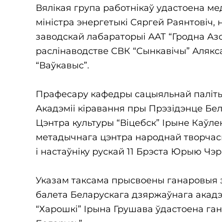
Вялікая група работнікаў удастоена мед
міністра энергетыкі Сяргей Раянтовіч,
заводскай лабараторыі ААТ “Гродна Азо
раслінаводстве СВК “Сынкавічы” Аляк
“Ваўкавыс”.
Прафесару кафедры сацыяльнай палітыкі
Акадэміі кіравання пры Прэзідэнце Бел
Цэнтра культуры “Віцебск” Ірыне Каўле
метадычнага цэнтра народнай творчасц
і настаўніку рускай 11 Брэста Юрыю Ч
Указам таксама прысвоены ганаровыя зв
балета Беларускага дзяржаўнага акадэ
“Харошкі” Ірына Грушава ўдастоена га