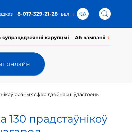
8-017-329-21-28
адказ
а супрацьдзеянні карупцыі
Аб кампаніі
лет онлайн
аўнікоў розных сфер дзейнасці ўдастоены
а 130 прадстаўнікоў
нагарод