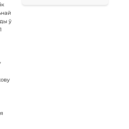
ік
ьнай
ды ў
П
у
кову
ля