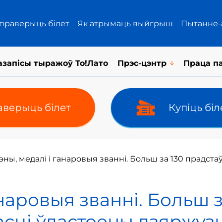
 праверыць білет
Як атрымаць выйгрыш
Пытанне-
азапісы тыражоў То!Лато
Прэс-цэнтр
Праца п
верыць білет
Купіць бі
ны, медалі і ганаровыя званні. Больш за 130 прадст
наровыя званні. Больш з
асці ўдастоены дзяржуз