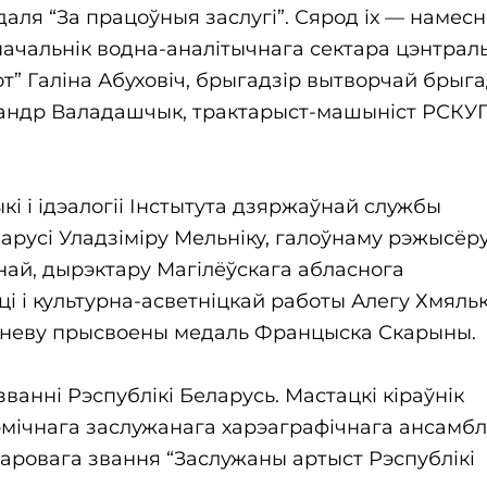
аля “За працоўныя заслугі”. Сярод іх — намесн
 начальнік водна-аналітычнага сектара цэнтрал
т” Галіна Абуховіч, брыгадзір вытворчай брыга
сандр Валадашчык, трактарыст-машыніст РСКУ
 і ідэалогіі Інстытута дзяржаўнай службы
арусі Уладзіміру Мельніку, галоўнаму рэжысёр
най, дырэктару Магілёўскага абласнога
і і культурна-асветніцкай работы Алегу Хмяль
эрневу прысвоены медаль Францыска Скарыны.
анні Рэспублікі Беларусь. Мастацкі кіраўнік
мічнага заслужанага харэаграфічнага ансамб
наровага звання “Заслужаны артыст Рэспублікі