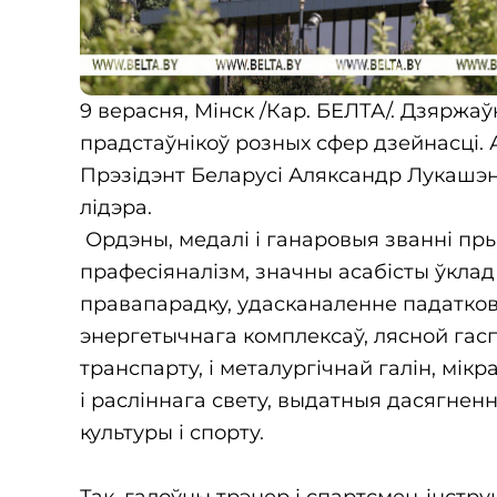
9 верасня, Мінск /Кар. БЕЛТА/. Дзяржа
прадстаўнікоў розных сфер дзейнасці. 
Прэзідэнт Беларусі Аляксандр Лукашэн
лідэра.
Ордэны, медалі і ганаровыя званні пр
прафесіяналізм, значны асабісты ўклад
правапарадку, удасканаленне падаткова
энергетычнага комплексаў, лясной гас
транспарту, і металургічнай галін, мік
і расліннага свету, выдатныя дасягненні
культуры і спорту.
Так, галоўны трэнер і спартсмен-інстр