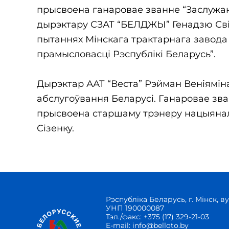
прысвоена ганаровае званне “Заслужаны
дырэктару СЗАТ “БЕЛДЖЫ” Генадзю Свід
пытаннях Мінскага трактарнага завода
прамысловасці Рэспублікі Беларусь”.
Дырэктар ААТ “Веста” Рэйман Веніямін
абслугоўвання Беларусі. Ганаровае зва
прысвоена старшаму трэнеру нацыяна
Сізенку.
Рэспубліка Беларусь, г. Мінск, ву
УНП 190000087
Тэл./факс:
+375 (17) 329-21-03
E-mail:
info@belloto.by