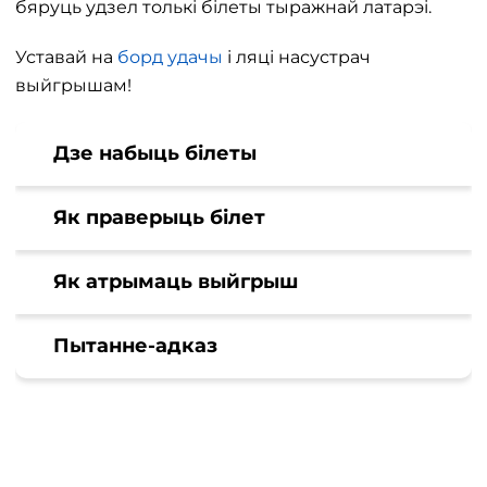
бяруць удзел толькі білеты тыражнай латарэі.
Уставай на
борд удачы
і ляці насустрач
выйгрышам!
Дзе набыць білеты
Як праверыць білет
Як атрымаць выйгрыш
Пытанне-адказ