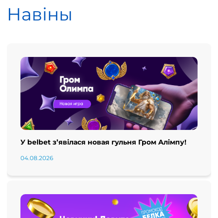
Навіны
У belbet з’явілася новая гульня Гром Алімпу!
04.08.2026