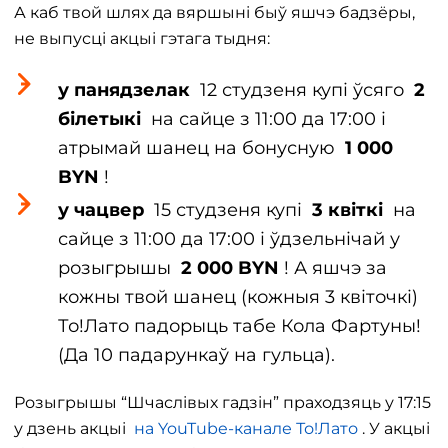
А каб твой шлях да вяршыні быў яшчэ бадзёры,
не выпусці акцыі гэтага тыдня:
у панядзелак
12 студзеня купі ўсяго
2
білетыкі
на сайце з 11:00 да 17:00 і
атрымай шанец на бонусную
1 000
BYN
!
у чацвер
15 студзеня купі
3 квіткі
на
сайце з 11:00 да 17:00 і ўдзельнічай у
розыгрышы
2 000 BYN
! А яшчэ за
кожны твой шанец (кожныя 3 квіточкі)
То!Лато падорыць табе Кола Фартуны!
(Да 10 падарункаў на гульца).
Розыгрышы “Шчаслівых гадзін” праходзяць у 17:15
у дзень акцыі
на YouTube-канале То!Лато
. У акцыі