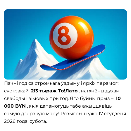
Пачні год са стромкага ўздыму і яркіх перамог:
сустракай
213 тыраж То!Лато
, натхнёны духам
свабоды і зімовых прыгод. Яго буйны прыз –
10
000 BYN
, якія дапамогуць табе ажыццявіць
самую дзёрзкую мару! Розыгрыш ужо 17 студзеня
2026 года, субота.