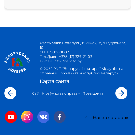
Рэспубліка Беларусь, г. Мінск, вул.Будзёнага,
10
УНП 190000087
Тэл./факс:
+375 (17) 329-21-03
E-mail:
info@belloto.by
© 2022 РУП "Беларускія латарэі" Кіраўніцтва
справамі Прэзідэнта Рэспублікі Беларусь
Карта сайта
Сайт Кіраўніцтва справамі Прэзідэнта
Наверх старонкі