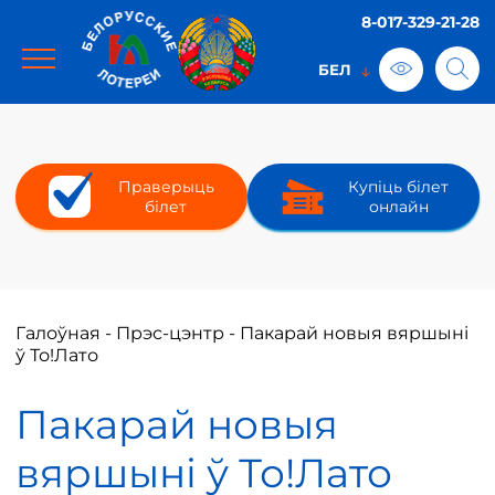
8-017-329-21-28
Праверыць
Купіць білет
білет
онлайн
Галоўная
-
Прэс-цэнтр
-
Пакарай новыя вяршыні
ў То!Лато
Пакарай новыя
вяршыні ў То!Лато