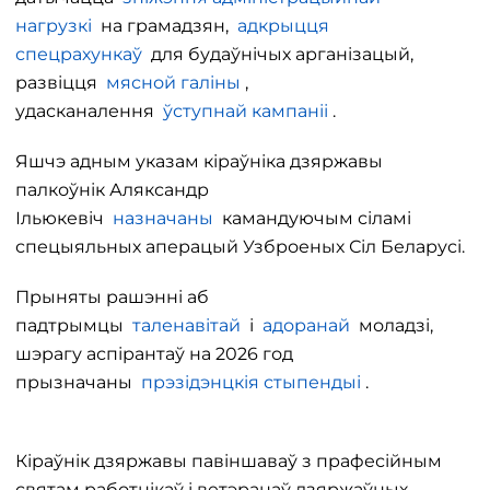
нагрузкі
на грамадзян,
адкрыцця
спецрахункаў
для будаўнічых арганізацый,
развіцця
мясной галіны
,
удасканалення
ўступнай кампаніі
.
Яшчэ адным указам кіраўніка дзяржавы
палкоўнік Аляксандр
Ільюкевіч
назначаны
камандуючым сіламі
спецыяльных аперацый Узброеных Сіл Беларусі.
Прыняты рашэнні аб
падтрымцы
таленавітай
і
адоранай
моладзі,
шэрагу аспірантаў на 2026 год
прызначаны
прэзідэнцкія стыпендыі
.
Кіраўнік дзяржавы павіншаваў з прафесійным
святам работнікаў і ветэранаў дзяржаўных