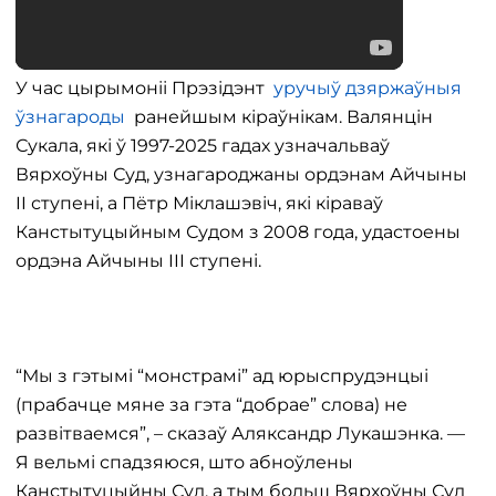
У час цырымоніі Прэзідэнт
уручыў дзяржаўныя
ўзнагароды
ранейшым кіраўнікам. Валянцін
Сукала, які ў 1997-2025 гадах узначальваў
Вярхоўны Суд, узнагароджаны ордэнам Айчыны
II ступені, а Пётр Міклашэвіч, які кіраваў
Канстытуцыйным Судом з 2008 года, удастоены
ордэна Айчыны III ступені.
“Мы з гэтымі “монстрамі” ад юрыспрудэнцыі
(прабачце мяне за гэта “добрае” слова) не
развітваемся”, – сказаў Аляксандр Лукашэнка. —
Я вельмі спадзяюся, што абноўлены
Канстытуцыйны Суд, а тым больш Вярхоўны Суд