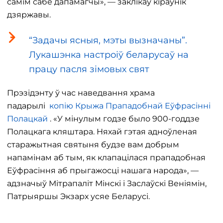
самім сабе дапамагчы», — заклікаў кіраўнік
дзяржавы.
“Задачы ясныя, мэты вызначаны”.
Лукашэнка настроіў беларусаў на
працу пасля зімовых свят
Прэзідэнту ў час наведвання храма
падарылі
копію Крыжа Прападобнай Еўфрасінні
Полацкай
. «У мінулым годзе было 900-годдзе
Полацкага кляштара. Няхай гэтая адноўленая
старажытная святыня будзе вам добрым
напамінам аб тым, як клапацілася прападобная
Еўфрасіння аб прыгажосці нашага народа», —
адзначыў Мітрапаліт Мінскі і Заслаўскі Веніямін,
Патрыяршы Экзарх усяе Беларусі.