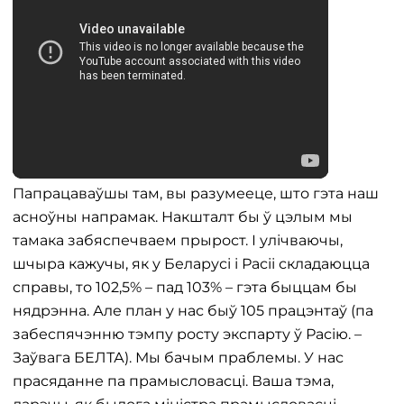
Папрацаваўшы там, вы разумееце, што гэта наш
асноўны напрамак. Накшталт бы ў цэлым мы
тамака забяспечваем прырост. І улічваючы,
шчыра кажучы, як у Беларусі і Расіі складаюцца
справы, то 102,5% – пад 103% – гэта быццам бы
нядрэнна. Але план у нас быў 105 працэнтаў (па
забеспячэнню тэмпу росту экспарту ў Расію. –
Заўвага БЕЛТА). Мы бачым праблемы. У нас
прасяданне па прамысловасці. Ваша тэма,