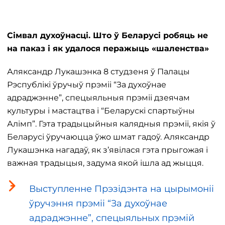
Сімвал духоўнасці. Што ў Беларусі робяць не
на паказ і як удалося перажыць «шаленства»
Аляксандр Лукашэнка 8 студзеня ў Палацы
Рэспублікі ўручыў прэміі “За духоўнае
адраджэнне”, спецыяльныя прэміі дзеячам
культуры і мастацтва і “Беларускі спартыўны
Алімп”. Гэта традыцыйныя калядныя прэміі, якія ў
Беларусі ўручаюцца ўжо шмат гадоў. Аляксандр
Лукашэнка нагадаў, як з’явілася гэта прыгожая і
важная традыцыя, задума якой ішла ад жыцця.
Выступленне Прэзідэнта на цырымоніі
ўручэння прэміі “За духоўнае
адраджэнне”, спецыяльных прэмій