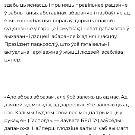
здабыць яснасць і прыняць правільнае рашэнне
ў заблытаных абставінах; абараняе і пазбаўляе ад
бачных і нябачных ворагаў; дорыць спакой і
суцяшэнне ў гароце і смутках; і нават дапамагае ў
выхаванні дзяцей, абараняе іх ад няшчасцяў.
Прэзідэнт падкрэсліў, што ўсё гэта вельмі
актуальна і архіважна ў жыцці людзей, асабліва
цяпер.
«Але абраз абразам, але ўсё залежыць ад нас. Ад
дзяцей, ад моладзі, ад дарослых. Усё залежыць ад
нас. Калі мы будзем свой лёс моцна трымаць у
руках, ён (Гасподзь. — Заўвага БЕЛТА) заўсёды
дапаможа. Найперш глядзіце за тым, каб вы маглі