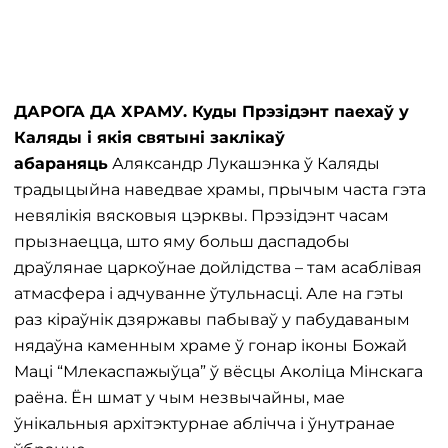
ДАРОГА ДА ХРАМУ. Куды Прэзідэнт паехаў у
Каляды і якія святыні заклікаў
абараняць
Аляксандр Лукашэнка ў Каляды
традыцыйна наведвае храмы, прычым часта гэта
невялікія вясковыя цэрквы. Прэзідэнт часам
прызнаецца, што яму больш даспадобы
драўлянае царкоўнае дойлідства – там асаблівая
атмасфера і адчуванне ўтульнасці. Але на гэты
раз кіраўнік дзяржавы пабываў у пабудаваным
нядаўна каменным храме ў гонар іконы Божай
Маці “Млекаспажыўца” ў вёсцы Аколіца Мінскага
раёна. Ён шмат у чым незвычайны, мае
ўнікальныя архітэктурнае аблічча і ўнутранае