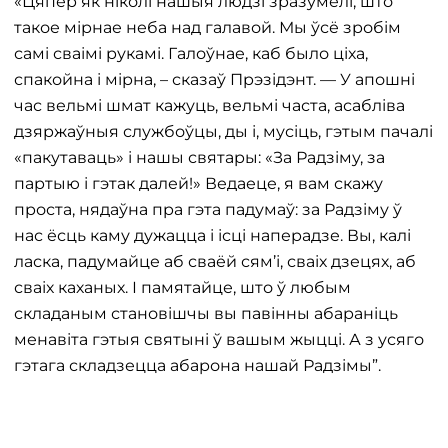
«Цяпер як ніколі нашыя людзі зразумелі, што
такое мірнае неба над галавой. Мы ўсё зробім
самі сваімі рукамі. Галоўнае, каб было ціха,
спакойна і мірна, – сказаў Прэзідэнт. — У апошні
час вельмі шмат кажуць, вельмі часта, асабліва
дзяржаўныя службоўцы, ды і, мусіць, гэтым пачалі
«пакутаваць» і нашы святары: «За Радзіму, за
партыю і гэтак далей!» Ведаеце, я вам скажу
проста, нядаўна пра гэта падумаў: за Радзіму ў
нас ёсць каму дужацца і ісці наперадзе. Вы, калі
ласка, падумайце аб сваёй сям’і, сваіх дзецях, аб
сваіх каханых. І памятайце, што ў любым
складаным становішчы вы павінны абараніць
менавіта гэтыя святыні ў вашым жыцці. А з усяго
гэтага складзецца абарона нашай Радзімы”.