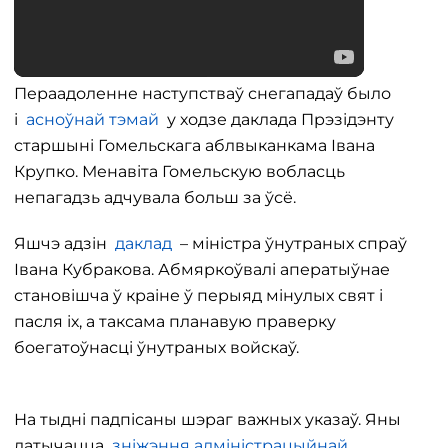
Пераадоленне наступстваў снегападаў было
і
асноўнай тэмай
у ходзе даклада Прэзідэнту
старшыні Гомельскага аблвыканкама Івана
Крупко. Менавіта Гомельскую вобласць
непагадзь адчувала больш за ўсё.
Яшчэ адзін
даклад
– міністра ўнутраных спраў
Івана Кубракова. Абмяркоўвалі аператыўнае
становішча ў краіне ў перыяд мінулых свят і
пасля іх, а таксама планавую праверку
боегатоўнасці ўнутраных войскаў.
На тыдні падпісаны шэраг важных указаў. Яны
датычацца
зніжэння адміністрацыйнай