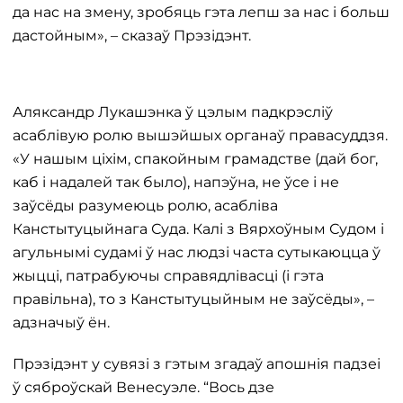
да нас на змену, зробяць гэта лепш за нас і больш
дастойным», – сказаў Прэзідэнт.
Аляксандр Лукашэнка ў цэлым падкрэсліў
асаблівую ролю вышэйшых органаў правасуддзя.
«У нашым ціхім, спакойным грамадстве (дай бог,
каб і надалей так было), напэўна, не ўсе і не
заўсёды разумеюць ролю, асабліва
Канстытуцыйнага Суда. Калі з Вярхоўным Судом і
агульнымі судамі ў нас людзі часта сутыкаюцца ў
жыцці, патрабуючы справядлівасці (і гэта
правільна), то з Канстытуцыйным не заўсёды», –
адзначыў ён.
Прэзідэнт у сувязі з гэтым згадаў апошнія падзеі
ў сяброўскай Венесуэле. “Вось дзе