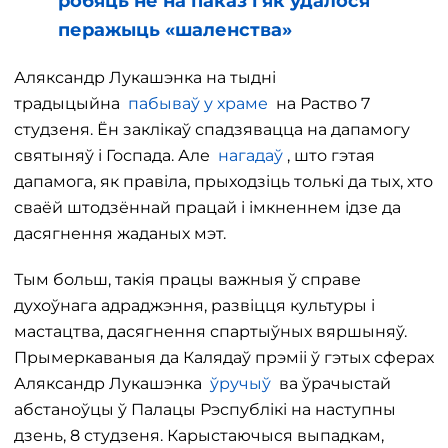
робяць не на паказ і як удалося
перажыць «шаленства»
Аляксандр Лукашэнка на тыдні
традыцыйна
пабываў у храме
на Раство 7
студзеня. Ён заклікаў спадзявацца на дапамогу
святыняў і Госпада. Але
нагадаў
, што гэтая
дапамога, як правіла, прыходзіць толькі да тых, хто
сваёй штодзённай працай і імкненнем ідзе да
дасягнення жаданых мэт.
Тым больш, такія працы важныя ў справе
духоўнага адраджэння, развіцця культуры і
мастацтва, дасягнення спартыўных вяршыняў.
Прымеркаваныя да Калядаў прэміі ў гэтых сферах
Аляксандр Лукашэнка
ўручыў
ва ўрачыстай
абстаноўцы ў Палацы Рэспублікі на наступны
дзень, 8 студзеня. Карыстаючыся выпадкам,