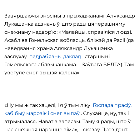
Завяршаючы зносіны з прыхаджанамі, Аляксандр
Лукашэнка адзначыў, што рады цяперашняму
снежнаму надвор’ю: «Малайцы, справіліся людзі.
Асабліва Гомельская вобласць, бліжэй да Расіі (да
наведвання храма Аляксандр Лукашэнка
заслухаў
падрабязны даклад
старшыні
Гомельскага аблвыканкама. – Заўвага БЕЛТА). Там
увогуле снег вышэй калена».
«Ну мы ж так хацелі, і я ў тым ліку
Госпада прасіў,
каб быў марозік і снег выпаў
. Слухайце, ну, так і
атрымалася. Нават з запасам. Таму я рады, што ў
нас снежная нарэшце зіма», – сказаў Прэзідэнт.