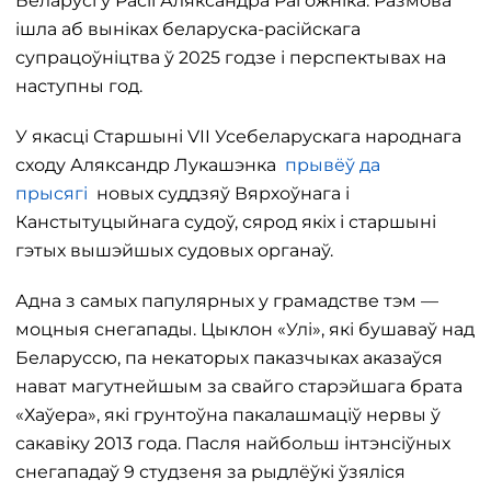
Беларусі ў Расіі Аляксандра Рагожніка. Размова
ішла аб выніках беларуска-расійскага
супрацоўніцтва ў 2025 годзе і перспектывах на
наступны год.
У якасці Старшыні VII Усебеларускага народнага
сходу Аляксандр Лукашэнка
прывёў да
прысягі
новых суддзяў Вярхоўнага і
Канстытуцыйнага судоў, сярод якіх і старшыні
гэтых вышэйшых судовых органаў.
Адна з самых папулярных у грамадстве тэм —
моцныя снегапады. Цыклон «Улі», які бушаваў над
Беларуссю, па некаторых паказчыках аказаўся
нават магутнейшым за свайго старэйшага брата
«Хаўера», які грунтоўна пакалашмаціў нервы ў
сакавіку 2013 года. Пасля найбольш інтэнсіўных
снегападаў 9 студзеня за рыдлёўкі ўзяліся