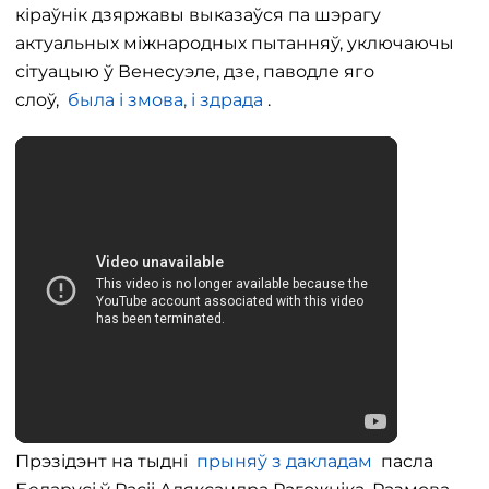
кіраўнік дзяржавы выказаўся па шэрагу
актуальных міжнародных пытанняў, уключаючы
сітуацыю ў Венесуэле, дзе, паводле яго
слоў,
была і змова, і здрада
.
Прэзідэнт на тыдні
прыняў з дакладам
пасла