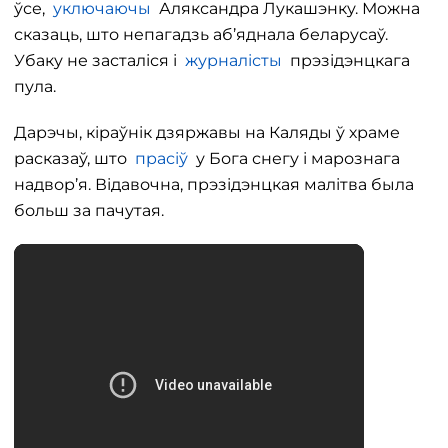
ўсе,
уключаючы
Аляксандра Лукашэнку. Можна
сказаць, што непагадзь аб’яднала беларусаў.
Убаку не засталіся і
журналісты
прэзідэнцкага
пула.
Дарэчы, кіраўнік дзяржавы на Каляды ў храме
расказаў, што
прасіў
у Бога снегу і марознага
надвор’я. Відавочна, прэзідэнцкая малітва была
больш за пачутая.