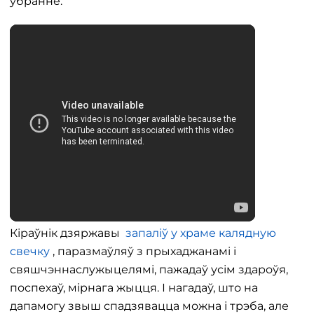
ўбранне.
Кіраўнік дзяржавы
запаліў у храме калядную
свечку
, паразмаўляў з прыхаджанамі і
свяшчэннаслужыцелямі, пажадаў усім здароўя,
поспехаў, мірнага жыцця. І нагадаў, што на
дапамогу звыш спадзявацца можна і трэба, але