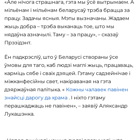
«Але нічога страшнага, гэта мы ўсё вытрымаем. А
мільёнам і мільёнам беларусаў трэба брацца за
працу. Задачы ясныя. Мэты вызначаны. Жадаем
жыць добра – трэба выканаць тое, што мы
нядаўна азначылі. Таму – за працу», – сказаў
Прэзідэнт.
Ён падкрэсліў, што ў Беларусі створаны ўсе
ўмовы для таго, каб людзі маглі жыць, працаваць,
карміць сябе і сваіх дзяцей. Гэтаму садзейнічае і
міжканфесійны свет, накіраваная на гэта
дзяржаўная палітыка. «
Кожны чалавек павінен
знайсці дарогу да храма
. І ніхто гэтаму
перашкаджаць не павінен», – заявіў Аляксандр
Лукашэнка.