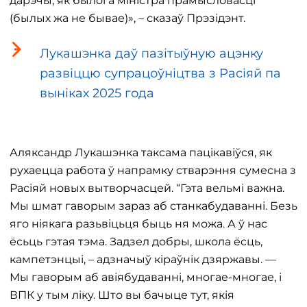
дарэчы, як былога міністра прамысловасці
(былых жа не бывае)», – сказаў Прэзідэнт.
Лукашэнка даў пазітыўную ацэнку
развіццю супрацоўніцтва з Расіяй па
выніках 2025 года
Аляксандр Лукашэнка таксама пацікавіўся, як
рухаецца работа ў напрамку стварэння сумесна з
Расіяй новых вытворчасцей. “Гэта вельмі важна.
Мы шмат гаворым зараз аб станкабудаванні. Безь
яго ніякага разьвіцьця быць ня можа. А ў нас
ёсьць гэтая тэма. Задзел добры, школа ёсць,
кампетэнцыі, – адзначыў кіраўнік дзяржавы. —
Мы гаворым аб авіябудаванні, многае-многае, і
ВПК у тым ліку. Што вы бачыце тут, якія