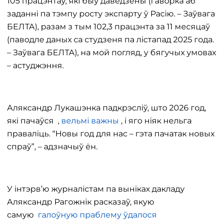
105 працэнтаў, які быў даведзены (гаворка аб
заданні па тэмпу росту экспарту ў Расію. – Заўвага
БЕЛТА), разам з тым 102,3 працэнта за 11 месяцаў
(паводле даных са студзеня па лістапад 2025 года.
– Заўвага БЕЛТА), на мой погляд, у бягучых умовах
– астуджэння.
Аляксандр Лукашэнка падкрэсліў, што 2026 год,
які пачаўся ,
вельмі важны
, і яго ніяк нельга
праваліць. “Новы год для нас – гэта пачатак новых
спраў”, – адзначыў ён.
У інтэрв’ю журналістам па выніках дакладу
Аляксандр Рагожнік расказаў, якую
самую
галоўную праблему ўдалося