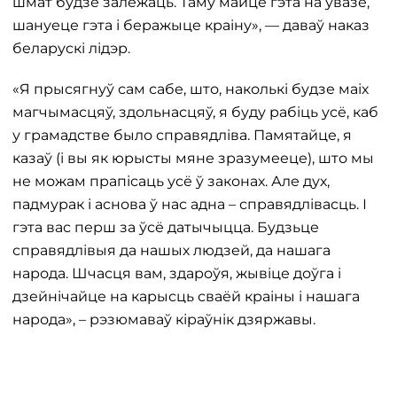
шмат будзе залежаць. Таму майце гэта на ўвазе,
шануеце гэта і беражыце краіну», — даваў наказ
беларускі лідэр.
«Я прысягнуў сам сабе, што, наколькі будзе маіх
магчымасцяў, здольнасцяў, я буду рабіць усё, каб
у грамадстве было справядліва. Памятайце, я
казаў (і вы як юрысты мяне зразумееце), што мы
не можам прапісаць усё ў законах. Але дух,
падмурак і аснова ў нас адна – справядлівасць. І
гэта вас перш за ўсё датычыцца. Будзьце
справядлівыя да нашых людзей, да нашага
народа. Шчасця вам, здароўя, жывіце доўга і
дзейнічайце на карысць сваёй краіны і нашага
народа», – рэзюмаваў кіраўнік дзяржавы.