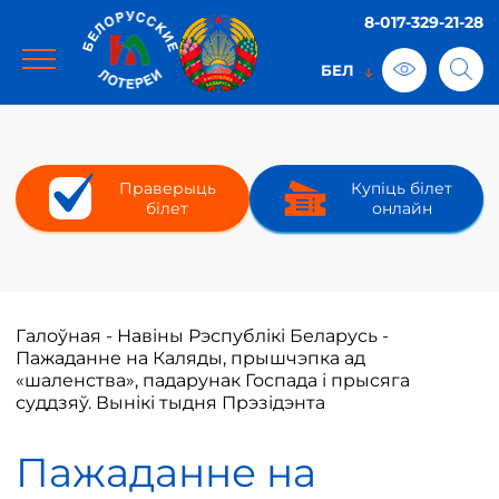
8-017-329-21-28
Праверыць
Купіць білет
білет
онлайн
Галоўная
-
Навіны Рэспублікі Беларусь
-
Пажаданне на Каляды, прышчэпка ад
«шаленства», падарунак Госпада і прысяга
суддзяў. Вынікі тыдня Прэзідэнта
Пажаданне на