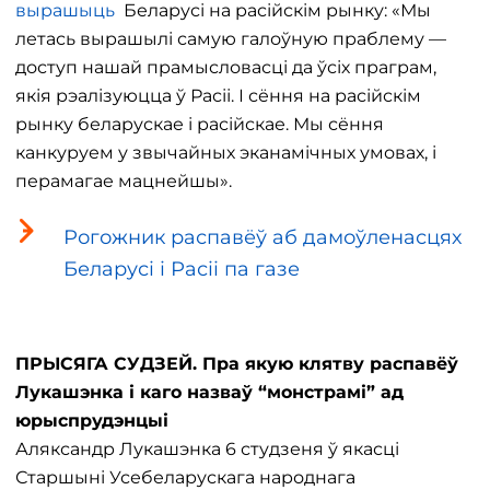
вырашыць
Беларусі на расійскім рынку: «Мы
летась вырашылі самую галоўную праблему —
доступ нашай прамысловасці да ўсіх праграм,
якія рэалізуюцца ў Расіі. І сёння на расійскім
рынку беларускае і расійскае. Мы сёння
канкуруем у звычайных эканамічных умовах, і
перамагае мацнейшы».
Рогожник распавёў аб дамоўленасцях
Беларусі і Расіі па газе
ПРЫСЯГА СУДЗЕЙ. Пра якую клятву распавёў
Лукашэнка і каго назваў “монстрамі” ад
юрыспрудэнцыі
Аляксандр Лукашэнка 6 студзеня ў якасці
Старшыні Усебеларускага народнага