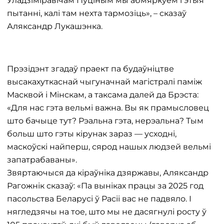
Уладзіміравічам Пуціным мы абмяркуем гэтыя
пытанні, калі там нехта тармозіць», – сказаў
Аляксандр Лукашэнка.
Прэзідэнт згадаў праект па будаўніцтве
высакахуткаснай чыгуначнай магістралі паміж
Масквой і Мінскам, а таксама далей да Брэста:
«Для нас гэта вельмі важна. Вы як прамысловец
што бачыце тут? Рэальна гэта, нерэальна? Тым
больш што гэты кірунак зараз — усходні,
маскоўскі найперш, сярод нашых людзей вельмі
запатрабаваны».
Звяртаючыся да кіраўніка дзяржавы, Аляксандр
Рагожнік сказаў: «Па выніках працы за 2025 год
пасольства Беларусі ў Расіі вас не падвяло. І
нягледзячы на ​​тое, што мы не дасягнулі росту ў