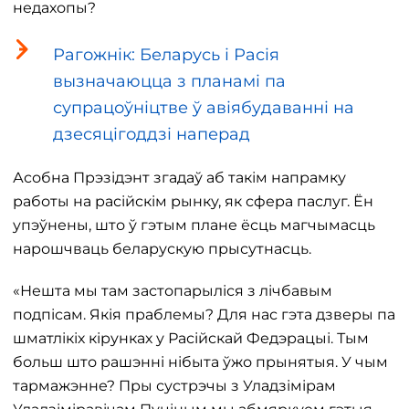
недахопы?
Рагожнік: Беларусь і Расія
вызначаюцца з планамі па
супрацоўніцтве ў авіябудаванні на
дзесяцігоддзі наперад
Асобна Прэзідэнт згадаў аб такім напрамку
работы на расійскім рынку, як сфера паслуг. Ён
упэўнены, што ў гэтым плане ёсць магчымасць
нарошчваць беларускую прысутнасць.
«Нешта мы там застопарыліся з лічбавым
подпісам. Якія праблемы? Для нас гэта дзверы па
шматлікіх кірунках у Расійскай Федэрацыі. Тым
больш што рашэнні нібыта ўжо прынятыя. У чым
тармажэнне? Пры сустрэчы з Уладзімірам