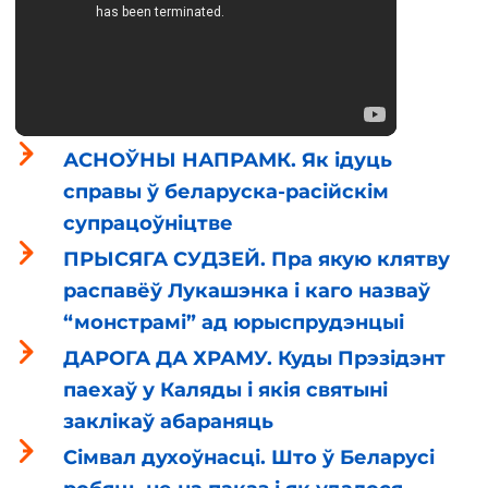
АСНОЎНЫ НАПРАМК. Як ідуць
справы ў беларуска-расійскім
супрацоўніцтве
ПРЫСЯГА СУДЗЕЙ. Пра якую клятву
распавёў Лукашэнка і каго назваў
“монстрамі” ад юрыспрудэнцыі
ДАРОГА ДА ХРАМУ. Куды Прэзідэнт
паехаў у Каляды і якія святыні
заклікаў абараняць
Сімвал духоўнасці. Што ў Беларусі