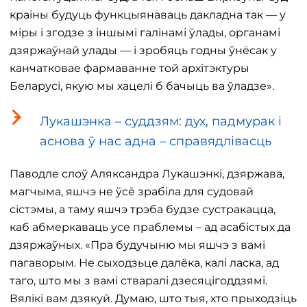
краіны будуць функцыянаваць дакладна так — у
міры і згодзе з іншымі галінамі ўлады, органамі
дзяржаўнай улады — і зробяць годны ўнёсак у
канчатковае фармаванне той архітэктуры
Беларусі, якую мы хацелі б бачыць ва ўладзе».
Лукашэнка – суддзям: дух, падмурак і
аснова ў нас адна – справядлівасць
Паводле слоў Аляксандра Лукашэнкі, дзяржава,
магчыма, яшчэ не ўсё зрабіла для судовай
сістэмы, а таму яшчэ трэба будзе сустракацца,
каб абмеркаваць усе праблемы – ад асабістых да
дзяржаўных. «Пра будучыню мы яшчэ з вамі
пагаворым. Не сыходзьце далёка, калі ласка, ад
таго, што мы з вамі стваралі дзесяцігоддзямі.
Вялікі вам дзякуй. Думаю, што тыя, хто прыходзіць