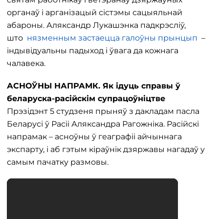
органаў і арганізацый сістэмы сацыяльнай
абароны. Аляксандр Лукашэнка падкрэсліў,
што
нязменным застаецца галоўны прынцып
–
індывідуальны падыход і ўвага да кожнага
чалавека.
АСНОЎНЫ НАПРАМК. Як ідуць справы ў
беларуска-расійскім супрацоўніцтве
Прэзідэнт 5 студзеня прыняў з дакладам пасла
Беларусі ў Расіі Аляксандра Рагожніка. Расійскі
напрамак – асноўны ў геаграфіі айчыннага
экспарту, і аб гэтым кіраўнік дзяржавы нагадаў у
самым пачатку размовы.