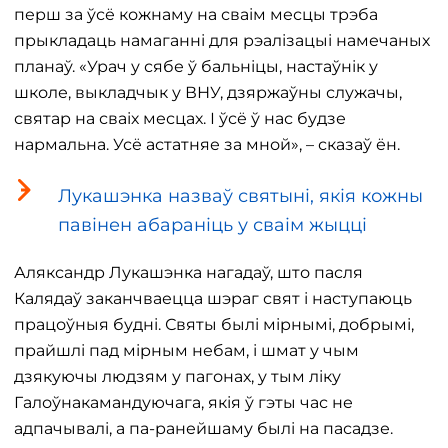
перш за ўсё кожнаму на сваім месцы трэба
прыкладаць намаганні для рэалізацыі намечаных
планаў. «Урач у сябе ў бальніцы, настаўнік у
школе, выкладчык у ВНУ, дзяржаўны служачы,
святар на сваіх месцах. І ўсё ў нас будзе
нармальна. Усё астатняе за мной», – сказаў ён.
Лукашэнка назваў святыні, якія кожны
павінен абараніць у сваім жыцці
Аляксандр Лукашэнка нагадаў, што пасля
Калядаў заканчваецца шэраг свят і наступаюць
працоўныя будні. Святы былі мірнымі, добрымі,
прайшлі пад мірным небам, і шмат у чым
дзякуючы людзям у пагонах, у тым ліку
Галоўнакамандуючага, якія ў гэты час не
адпачывалі, а па-ранейшаму былі на пасадзе.