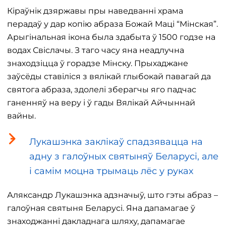
Кіраўнік дзяржавы пры наведванні храма
перадаў у дар копію абраза Божай Маці “Мінская”.
Арыгінальная ікона была здабыта ў 1500 годзе на
водах Свіслачы. З таго часу яна неадлучна
знаходзіцца ў горадзе Мінску. Прыхаджане
заўсёды ставіліся з вялікай глыбокай павагай да
святога абраза, здолелі зберагчы яго падчас
ганенняў на веру і ў гады Вялікай Айчыннай
вайны.
Лукашэнка заклікаў спадзявацца на
адну з галоўных святыняў Беларусі, але
і самім моцна трымаць лёс у руках
Аляксандр Лукашэнка адзначыў, што гэты абраз –
галоўная святыня Беларусі. Яна дапамагае ў
знаходжанні дакладнага шляху, дапамагае