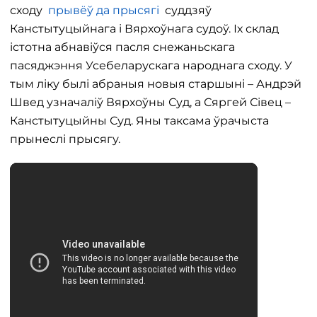
сходу
прывёў да прысягі
суддзяў
Канстытуцыйнага і Вярхоўнага судоў. Іх склад
істотна абнавіўся пасля снежаньскага
пасяджэння Усебеларускага народнага сходу. У
тым ліку былі абраныя новыя старшыні – Андрэй
Швед узначаліў Вярхоўны Суд, а Сяргей Сівец –
Канстытуцыйны Суд. Яны таксама ўрачыста
прынеслі прысягу.