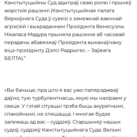
Канстытуцыйны Суд адыграў сваю ролю і прыняў
жорсткія рашэнні (Канстытуцыйная палата
Вярхоўнага Суда ў сувязі з замежнай ваеннай
агрэсіяй і выкраданнем Прэзідэнта Венесуэлы
Нікаласа Мадура прыняла рашэнне аб часовай
перадачы абавязкаў Прэзідэнта выканаўчаму
віцэ-прэзідэнту Дэлсі Радрыгес. – Заўвага
БЕЛТА).”
«Вы бачыце, пра што я вас ужо папярэджваў
даўно, тую турбулентнасць, якую мы назіраем у
свеце. У гэтай сітуацыі трэба быць акуратнымі,
спакойнымі, не спяшацца. І многае будзе
залежаць ад вас – суддзяў. Старшыняў нашых
судоў, суддзяў Канстытуцыйнага Суда. Вельмі