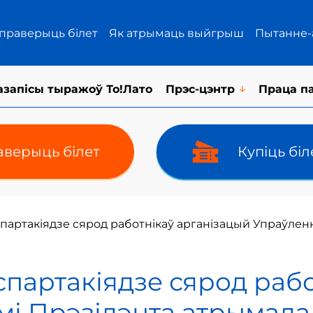
 праверыць білет
Як атрымаць выйгрыш
Пытанне-
азапісы тыражоў То!Лато
Прэс-цэнтр
Праца п
верыць білет
Купіць бі
партакіядзе сярод работнікаў арганізацый Упраўлен
спартакіядзе сярод раб
мі Прэзідэнта атрымала