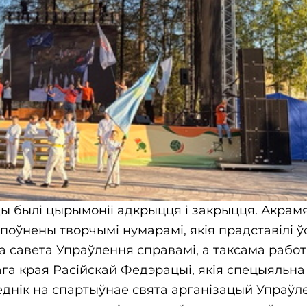
 былі цырымоніі адкрыцця і закрыцця. Акрам
поўнены творчымі нумарамі, якія прадставілі ў
савета Упраўлення справамі, а таксама работ
га края Расійскай Федэрацыі, якія спецыяльна
еднік на спартыўнае свята арганізацый Упраўл