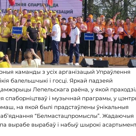
орныя каманды з усіх арганізацый Упраўлення
лікія балельшчыкі і госці. Яркай падзеяй
 Дамжэрыцы Лепельскага раёна, у якой праходзі
я спаборніцтваў і музычнай праграмы, у цэнтр
рмаш, на якой былі прадстаўлены ўнікальныя
ў аб’яднання “Белмастацпромыслы”. Жадаючыя
х па вырабе вырабаў і набыў шырокі асартымен