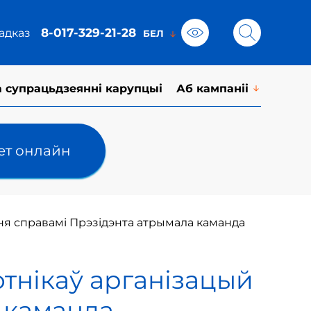
8-017-329-21-28
адказ
а супрацьдзеянні карупцыі
Аб кампаніі
лет онлайн
ня справамі Прэзідэнта атрымала каманда
отнікаў арганізацый
 каманда