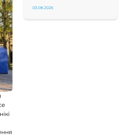
03.08.2026
я
се
нікі
ення