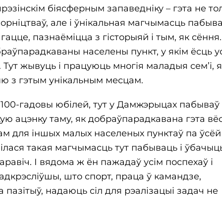
рэзінскім біясферным запаведніку – гэта не тол
рніцтваў, але і ўнікальная магчымасць пабыва
цце, пазнаёміцца ​​з гісторыяй і тым, як сёння.
браўпарадкаваны населены пункт, у якім ёсць у
Тут жывуць і працуюць многія маладыя сем’і, 
ю з гэтым унікальным месцам.
й 100-гадовы юбілей, тут у Дамжэрыцах пабываў
ую ацэнку таму, як добраўпарадкавана гэта вёс
рам для іншых малых населеных пунктаў па ўсёй
явілася такая магчымасць тут пабываць і ўбачыц
аравіч. І вядома ж ён пажадаў усім поспехаў і
падкрэсліўшы, што спорт, праца ў камандзе,
пазітыў, надаюць сіл для рэалізацыі задач не