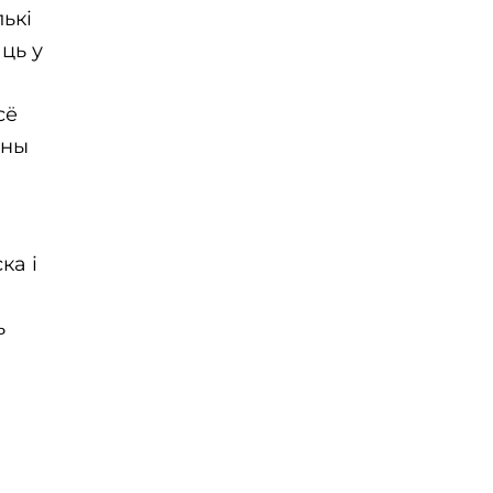
ькі
ць у
сё
яны
ка і
ь