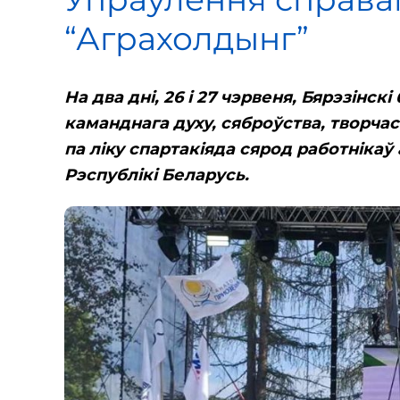
“Аграхолдынг”
На два дні, 26 і 27 чэрвеня, Бярэзінс
каманднага духу, сяброўства, творчас
па ліку спартакіяда сярод работнікаў
Рэспублікі Беларусь.