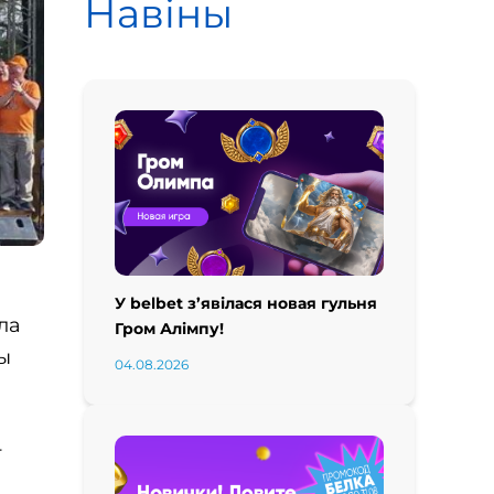
Навіны
У belbet з’явілася новая гульня
ла
Гром Алімпу!
ы
04.08.2026
т