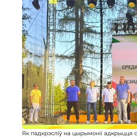
Як падкрэсліў на цырымоніі адкрыцця 