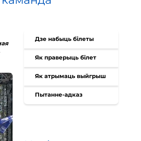
Дзе набыць білеты
мая
Як праверыць білет
Як атрымаць выйгрыш
Пытанне-адказ