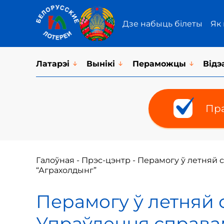
Дзе набыць білеты
Як
Латарэi
Вынікі
Пераможцы
Відэ
Пра
Галоўная
-
Прэс-цэнтр
-
Перамогу ў летняй с
“Аграхолдынг”
Перамогу ў летняй 
Упраўлення справа