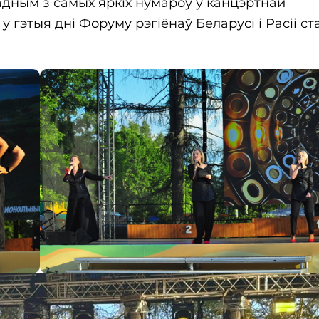
 адным з самых яркіх нумароў у канцэртнай
 гэтыя дні Форуму рэгіёнаў Беларусі і Расіі ст