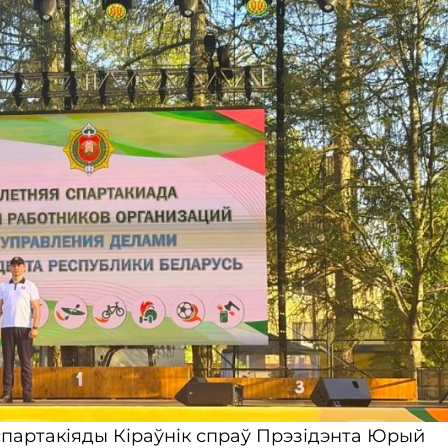
спартакіяды Кіраўнік спраў Прэзідэнта Юрый