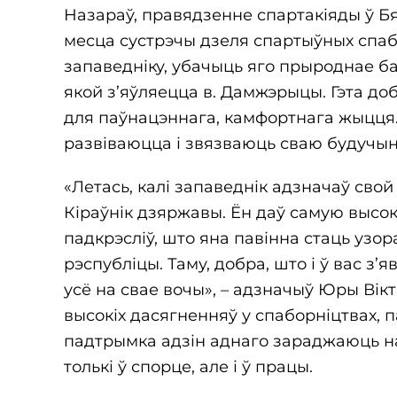
Назараў, правядзенне спартакіяды ў Бя
месца сустрэчы дзеля спартыўных спабо
запаведніку, убачыць яго прыроднае бага
якой з’яўляецца в. Дамжэрыцы. Гэта до
для паўнацэннага, камфортнага жыцця. 
развіваюцца і звязваюць сваю будучын
«Летась, калі запаведнік адзначаў сво
Кіраўнік дзяржавы. Ён даў самую высок
падкрэсліў, што яна павінна стаць узо
рэспубліцы. Таму, добра, што і ў вас з’
усё на свае вочы», – адзначыў Юры Вікт
высокіх дасягненняў у спаборніцтвах, 
падтрымка адзін аднаго зараджаюць на 
толькі ў спорце, але і ў працы.