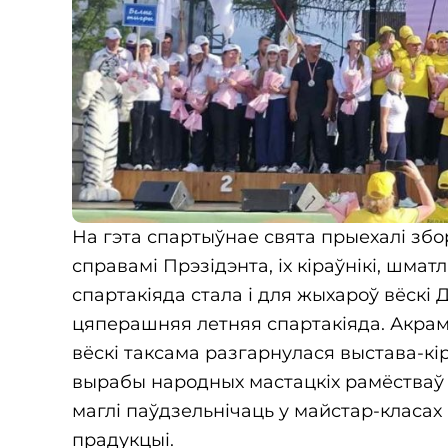
На гэта спартыўнае свята прыехалі зб
справамі Прэзідэнта, іх кіраўнікі, шмат
спартакіяда стала і для жыхароў вёскі
цяперашняя летняя спартакіяда. Акрам
вёскі таксама разгарнулася выстава-кі
вырабы народных мастацкіх рамёства
маглі паўдзельнічаць у майстар-класа
прадукцыі.