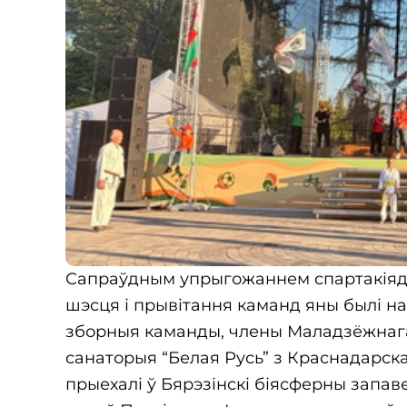
Сапраўдным упрыгожаннем спартакіяды
шэсця і прывітання каманд яны былі на
зборныя каманды, члены Маладзёжнага 
санаторыя “Белая Русь” з Краснадарска
прыехалі ў Бярэзінскі біясферны запав