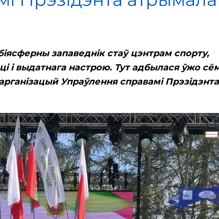
кі біясферны запаведнік стаў цэнтрам спорту,
ці і выдатнага настрою. Тут адбылася ўжо сё
 арганізацый Упраўлення справамі Прэзідэнта