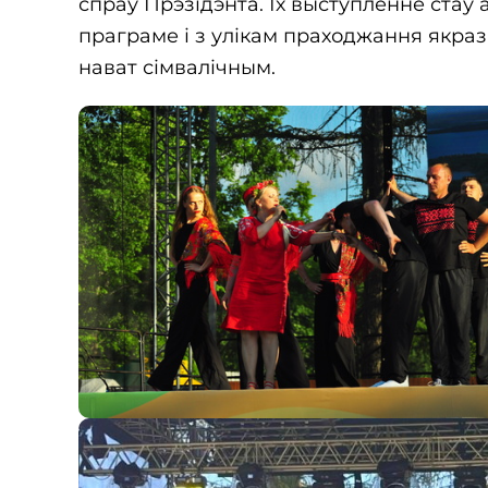
спраў Прэзідэнта. Іх выступленне стаў
праграме і з улікам праходжання якраз у
нават сімвалічным.