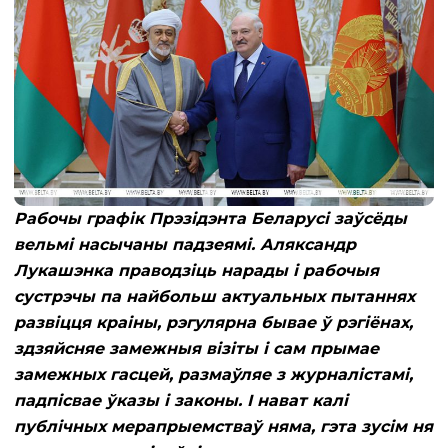
Рабочы графік Прэзідэнта Беларусі заўсёды
вельмі насычаны падзеямі. Аляксандр
Лукашэнка праводзіць нарады і рабочыя
сустрэчы па найбольш актуальных пытаннях
развіцця краіны, рэгулярна бывае ў рэгіёнах,
здзяйсняе замежныя візіты і сам прымае
замежных гасцей, размаўляе з журналістамі,
падпісвае ўказы і законы. І нават калі
публічных мерапрыемстваў няма, гэта зусім ня