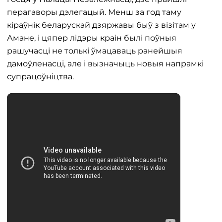
перагаворы дэлегацый. Менш за год таму
кіраўнік беларускай дзяржавы быў з візітам у
Амане, і цяпер лідэры краін былі поўныя
рашучасці не толькі ўмацаваць ранейшыя
дамоўленасці, але і вызначыць новыя напрамкі
супрацоўніцтва.