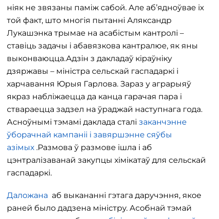
ніяк не звязаны паміж сабой. Але аб’ядноўвае іх
той факт, што многія пытанні Аляксандр
Лукашэнка трымае на асабістым кантролі –
ставіць задачы і абавязкова кантралюе, як яны
выконваюцца.Адзін з дакладаў кіраўніку
дзяржавы – міністра сельскай гаспадаркі і
харчавання Юрыя Гарлова. Зараз у аграрыяў
якраз набліжаецца да канца гарачая пара і
ствараецца задзел на ўраджай наступнага года.
Асноўнымі тэмамі даклада сталі
заканчэнне
ўборачнай кампаніі і завяршэнне сяўбы
азімых
.Размова ў размове ішла і аб
цэнтралізаванай закупцы хімікатаў для сельскай
гаспадаркі.
Даложана
аб выкананні гэтага даручэння, якое
раней было дадзена міністру. Асобнай тэмай