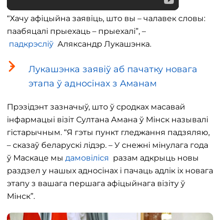
“Хачу афіцыйна заявіць, што вы – чалавек словы:
паабяцалі прыехаць – прыехалі”, –
падкрэсліў
Аляксандр Лукашэнка.
Лукашэнка заявіў аб пачатку новага
этапа ў адносінах з Аманам
Прэзідэнт зазначыў, што ў сродках масавай
інфармацыі візіт Султана Амана ў Мінск называлі
гістарычным. “Я гэты пункт гледжання падзяляю,
– сказаў беларускі лідэр. – У снежні мінулага года
ў Маскаце мы
дамовіліся
разам адкрыць новы
раздзел у нашых адносінах і пачаць адлік іх новага
этапу з вашага першага афіцыйнага візіту ў
Мінск”.