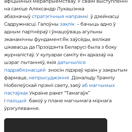
афіцыйных мерапрыемстваў. У сваім выступленні
на саміце Аляксандр Лукашэнка
абазначыў
стратэгічныя напрамкі
ў дзейнасці
Садружнасці. Галоўны
заклік
– бачыць адно ў
адным партнёраў і ўмацоўваць агульны
эканамічны фундамент.Як заўсёды, вялікая
цікавасць да Прэзідэнта Беларусі была з боку
журналістаў. У кулуарах саміту ён адказаў на
шэраг пытанняў, якія
датычыліся
падрабязнасцей
зносін лідэраў краін у закрытым
фармаце,
непрысуджэння
Дональду Трампу
Нобелеўскай прэміі свету, заяў
аб магчымых
пастаўках
Украіне ракет “Тамагаўк”
і
пазіцый
бакоў у плане магчымага мірнага
ўрэгулявання.