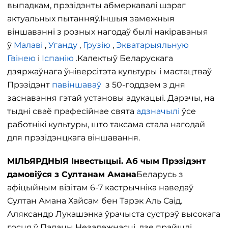
выпадкам, прэзідэнты абмеркавалі шэраг
актуальных пытанняў.Іншыя замежныя
віншаванні з розных нагодаў былі накіраваныя
ў
Малаві
,
Уганду
,
Грузію
,
Экватарыяльную
Гвінею
і
Іспанію
.Калектыў Беларускага
дзяржаўнага ўніверсітэта культуры і мастацтваў
Прэзідэнт
павіншаваў
з 50-годдзем з дня
заснавання гэтай установы адукацыі. Дарэчы, на
тыдні сваё прафесійнае свята
адзначылі
ўсе
работнікі культуры, што таксама стала нагодай
для прэзідэнцкага віншавання.
МІЛЬЯРДНЫЯ Інвестыцыі. Аб чым Прэзідэнт
дамовіўся з Султанам Амана
Беларусь з
афіцыйным візітам 6-7 кастрычніка наведаў
Султан Амана Хайсам бен Тарэк Аль Саід.
Аляксандр Лукашэнка ўрачыста сустрэў высокага
госця ў Палацы Незалежнасці, дзе прайшлі