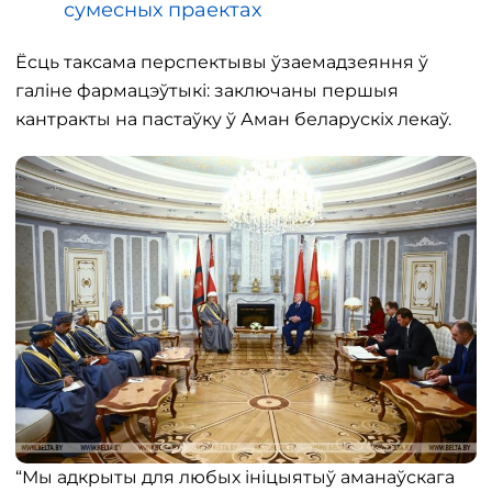
сумесных праектах
Ёсць таксама перспектывы ўзаемадзеяння ў
галіне фармацэўтыкі: заключаны першыя
кантракты на пастаўку ў Аман беларускіх лекаў.
“Мы адкрыты для любых ініцыятыў аманаўскага