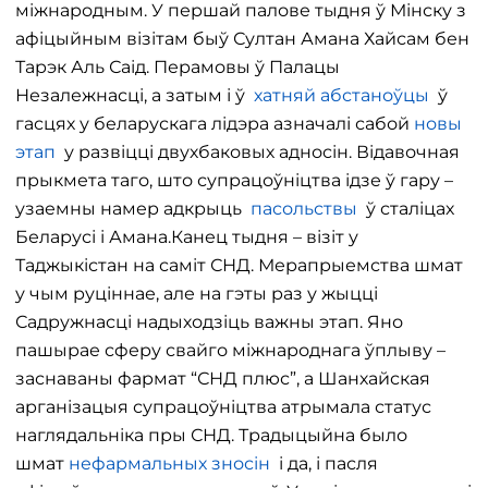
міжнародным. У першай палове тыдня ў Мінску з
афіцыйным візітам быў Султан Амана Хайсам бен
Тарэк Аль Саід. Перамовы ў Палацы
Незалежнасці, а затым і ў
хатняй абстаноўцы
ў
гасцях у беларускага лідэра азначалі сабой
новы
этап
у развіцці двухбаковых адносін. Відавочная
прыкмета таго, што супрацоўніцтва ідзе ў гару –
узаемны намер адкрыць
пасольствы
ў сталіцах
Беларусі і Амана.Канец тыдня – візіт у
Таджыкістан на саміт СНД. Мерапрыемства шмат
у чым руціннае, але на гэты раз у жыцці
Садружнасці надыходзіць важны этап. Яно
пашырае сферу свайго міжнароднага ўплыву –
заснаваны фармат “СНД плюс”, а Шанхайская
арганізацыя супрацоўніцтва атрымала статус
наглядальніка пры СНД. Традыцыйна было
шмат
нефармальных зносін
і да, і пасля