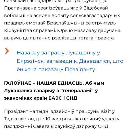
сельскай гаспадаркі, які прапрацоўваецца.
Прапанавана рэалізоўваць яго ў Віцебскай
вобласці на аснове вопыту сельскагаспадарчых
прадпрыемстваў Браслаўшчыны са структуры
Кіраўніцтва справамі. Юрыю Назараву даручана
вывучыць пытанне рэалізацыі гэтага праекта.
Назараў запрасіў Лукашэнку ў
Бярэзінскі запаведнік. Даведаліся, што
ён хоча паказаць Прэзідэнту
ГАЛОЎНАЕ – НАШАЯ ЕДНАСЦЬ. Аб чым
Лукашэнка гаварыў з “генераламі” ў
эканоміках краін ЕАЭС і СНД
Прэзідэнт на тыдні здзейсніў працоўны візіт у
Таджыкістан, дзе 10 кастрычніка прыняў удзел у
пасяджэнні Савета кіраўнікоў дзяржаў СНД.