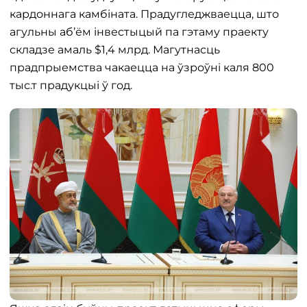
кардоннага камбіната. Прадугледжваецца, што
агульны аб’ём інвестыцый па гэтаму праекту
складзе амаль $1,4 млрд. Магутнасць
прадпрыемства чакаецца на ўзроўні каля 800
тыс.т прадукцыі ў год.