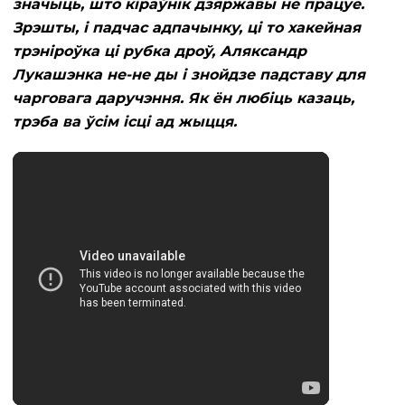
значыць, што кіраўнік дзяржавы не працуе.
Зрэшты, і падчас адпачынку, ці то хакейная
трэніроўка ці рубка дроў, Аляксандр
Лукашэнка не-не ды і знойдзе падставу для
чарговага даручэння. Як ён любіць казаць,
трэба ва ўсім ісці ад жыцця.