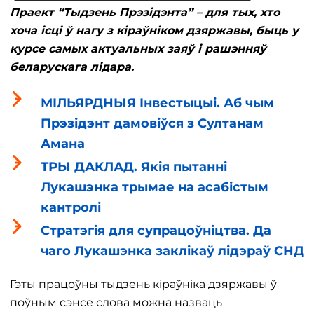
Праект “Тыдзень Прэзідэнта” – для тых, хто
хоча ісці ў нагу з кіраўніком дзяржавы, быць у
курсе самых актуальных заяў і рашэнняў
беларускага лідара.
МІЛЬЯРДНЫЯ Інвестыцыі. Аб чым
Прэзідэнт дамовіўся з Султанам
Амана
ТРЫ ДАКЛАД. Якія пытанні
Лукашэнка трымае на асабістым
кантролі
Стратэгія для супрацоўніцтва. Да
чаго Лукашэнка заклікаў лідэраў СНД
Гэты працоўны тыдзень кіраўніка дзяржавы ў
поўным сэнсе слова можна назваць