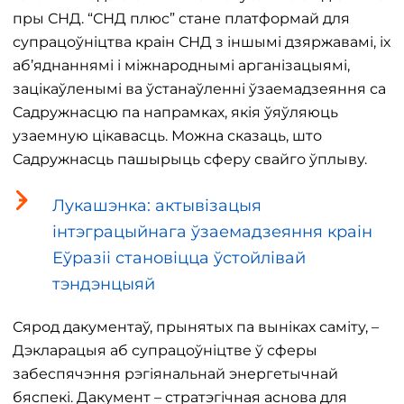
пры СНД. “СНД плюс” стане платформай для
супрацоўніцтва краін СНД з іншымі дзяржавамі, іх
аб’яднаннямі і міжнароднымі арганізацыямі,
зацікаўленымі ва ўстанаўленні ўзаемадзеяння са
Садружнасцю па напрамках, якія ўяўляюць
узаемную цікавасць. Можна сказаць, што
Садружнасць пашырыць сферу свайго ўплыву.
Лукашэнка: актывізацыя
інтэграцыйнага ўзаемадзеяння краін
Еўразіі становіцца ўстойлівай
тэндэнцыяй
Сярод дакументаў, прынятых па выніках саміту, –
Дэкларацыя аб супрацоўніцтве ў сферы
забеспячэння рэгіянальнай энергетычнай
бяспекі. Дакумент – стратэгічная аснова для