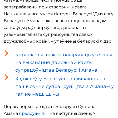
Амана, – парады якога могуць быць
запатрабаваны пры стварэнні новага
Нацыянальнага музея гісторыі Беларусі.”Дыялогу
Беларусі і Амана наканавана стаць прыкладам
сапраўды раўнапраўнага, давернага і
ўзаемавыгаднага супрацоўніцтва дзвюх
дружалюбных краін”, – упэўнены беларускі лідэр.
Каранкевіч: важна накіраваць усе сілы
на выкананне дарожнай карты
супрацоўніцтва Беларусі і Амана
Хаджаеў: у Беларусі разлічваюць на
пашырэнне супрацоўніцтва з Аманам у
галіне медыцыны
Перагаворы Прэзідэнт Беларусі і Султана
Амана
прадоўжылі
і на наступны дзень, 7