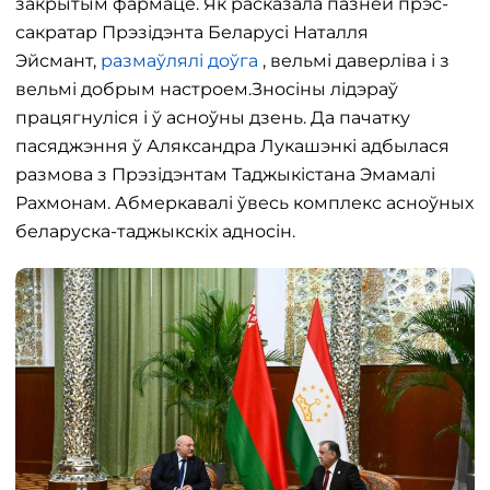
закрытым фармаце. Як расказала пазней прэс-
сакратар Прэзідэнта Беларусі Наталля
Эйсмант,
размаўлялі доўга
, вельмі даверліва і з
вельмі добрым настроем.Зносіны лідэраў
працягнуліся і ў асноўны дзень. Да пачатку
пасяджэння ў Аляксандра Лукашэнкі адбылася
размова з Прэзідэнтам Таджыкістана Эмамалі
Рахмонам. Абмеркавалі ўвесь комплекс асноўных
беларуска-таджыкскіх адносін.