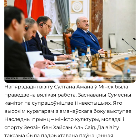
Напярэдадні візіту Султана Амана ў Мінск была
праведзена вялікая работа. Заснаваны Сумесны
камітэт па супрацоўніцтве і інвестыцыях. Яго
высокім куратарам з аманаўскага боку выступае
Наследны прынц – міністр культуры, моладзі і
спорту Зеязін бен Хайсам Аль Саід. Да візіту
таксама была падрыхтавана паўнацэнная