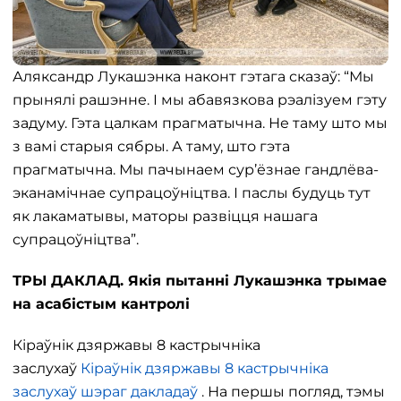
Аляксандр Лукашэнка наконт гэтага сказаў: “Мы
прынялі рашэнне. І мы абавязкова рэалізуем гэту
задуму. Гэта цалкам прагматычна. Не таму што мы
з вамі старыя сябры. А таму, што гэта
прагматычна. Мы пачынаем сур’ёзнае гандлёва-
эканамічнае супрацоўніцтва. І паслы будуць тут
як лакаматывы, маторы развіцця нашага
супрацоўніцтва”.
ТРЫ ДАКЛАД. Якія пытанні Лукашэнка трымае
на асабістым кантролі
Кіраўнік дзяржавы 8 кастрычніка
заслухаў
Кіраўнік дзяржавы 8 кастрычніка
заслухаў
шэраг дакладаў
. На першы погляд, тэмы