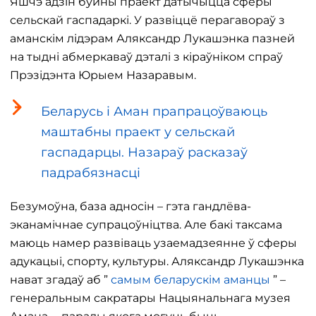
Яшчэ адзін буйны праект датычыцца сферы
сельскай гаспадаркі. У развіццё перагавораў з
аманскім лідэрам Аляксандр Лукашэнка пазней
на тыдні абмеркаваў дэталі з кіраўніком спраў
Прэзідэнта Юрыем Назаравым.
Беларусь і Аман прапрацоўваюць
маштабны праект у сельскай
гаспадарцы. Назараў расказаў
падрабязнасці
Безумоўна, база адносін – гэта гандлёва-
эканамічнае супрацоўніцтва. Але бакі таксама
маюць намер развіваць узаемадзеянне ў сферы
адукацыі, спорту, культуры. Аляксандр Лукашэнка
нават згадаў аб ”
самым беларускім аманцы
” –
генеральным сакратары Нацыянальнага музея