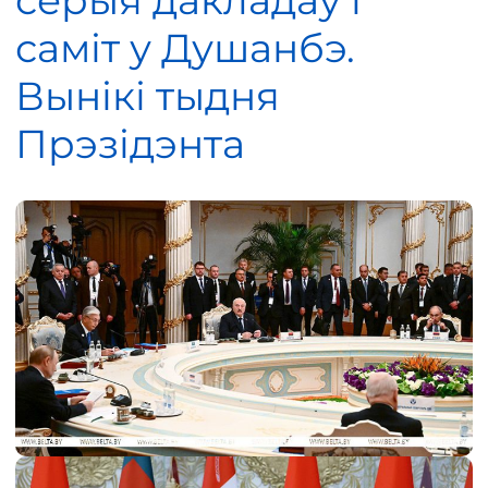
серыя дакладаў і
саміт у Душанбэ.
Вынікі тыдня
Прэзідэнта