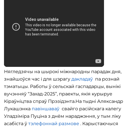
Нягледзячы на ​​шырокі міжнародны парадак дня,
знайшоўся час і для шэрагу
дакладаў
па рознай
тэматыцы. Работы ў сельскай гаспадарцы, вынікі
вучэнняў “Захад-2025”, праекты, якія курыруе
Кіраўніцтва спраў Прэзідэнта.На тыдні Аляксандр
Лукашэнка
павіншаваў
свайго расійскага калегу
Уладзіміра Пуціна з днём нараджэння, у тым ліку
асабіста ў
тэлефоннай размове
. Карыстаючыся