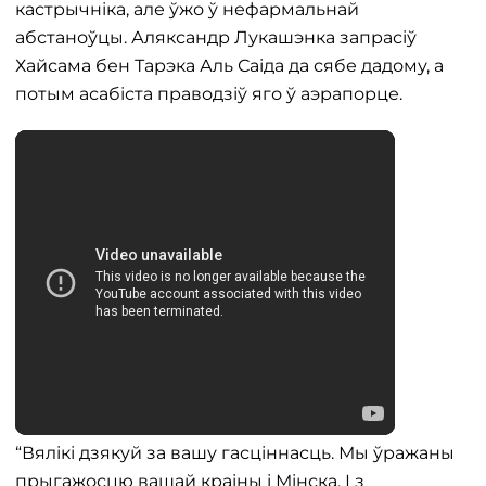
кастрычніка, але ўжо ў нефармальнай
абстаноўцы. Аляксандр Лукашэнка запрасіў
Хайсама бен Тарэка Аль Саіда да сябе дадому, а
потым асабіста праводзіў яго ў аэрапорце.
“Вялікі дзякуй за вашу гасціннасць. Мы ўражаны
прыгажосцю вашай краіны і Мінска. І з