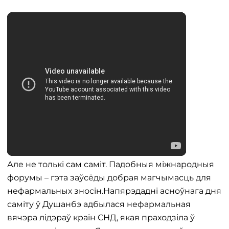
Але не толькі сам саміт. Падобныя міжнародныя
форумы – гэта заўсёды добрая магчымасць для
нефармальных зносін.Напярэдадні асноўнага дня
саміту ў Душанбэ адбылася нефармальная
вячэра лідэраў краін СНД, якая праходзіла ў