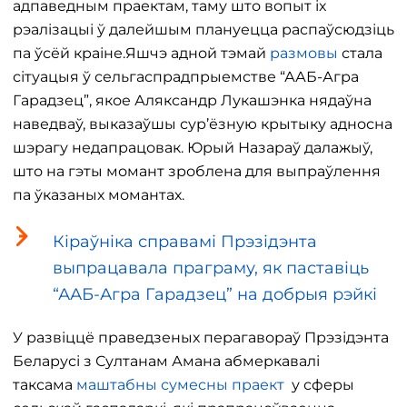
адпаведным праектам, таму што вопыт іх
рэалізацыі ў далейшым плануецца распаўсюдзіць
па ўсёй краіне.Яшчэ адной тэмай
размовы
стала
сітуацыя ў сельгаспрадпрыемстве “ААБ-Агра
Гарадзец”, якое Аляксандр Лукашэнка нядаўна
наведваў, выказаўшы сур’ёзную крытыку адносна
шэрагу недапрацовак. Юрый Назараў далажыў,
што на гэты момант зроблена для выпраўлення
па ўказаных момантах.
Кіраўніка справамі Прэзідэнта
выпрацавала праграму, як паставіць
“ААБ-Агра Гарадзец” на добрыя рэйкі
У развіццё праведзеных перагавораў Прэзідэнта
Беларусі з Султанам Амана абмеркавалі
таксама
маштабны сумесны праект
у сферы