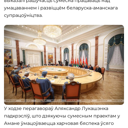
выказалі рашучасць сумесна працаваць над
умацаваннем і развіццём беларуска-аманскага
супрацоўніцтва.
У ходзе перагавораў Аляксандр Лукашэнка
падкрэсліў, што дзякуючы сумесным праектам у
Амане ўмацоўваецца харчовая бяспека ўсяго