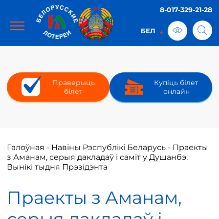
8-017-329-21-28
Праверыць
Купіць білет
білет
онлайн
Галоўная
-
Навіны Рэспублікі Беларусь
-
Праекты
з Аманам, серыя дакладаў і саміт у Душанбэ.
Вынікі тыдня Прэзідэнта
Праекты з Аманам,