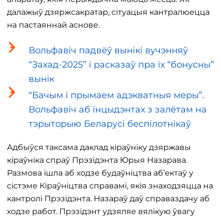
далажыў дзяржсакратар, сітуацыя кантралюецца
на пастаяннай аснове.
Вольфавіч падвёў вынікі вучэнняў
“Захад-2025” і расказаў пра іх “бонусны”
вынік
“Бачым і прымаем адэкватныя меры”.
Вольфавіч аб інцыдэнтах з залётам на
тэрыторыю Беларусі беспілотнікаў
Адбыўся таксама даклад кіраўніку дзяржавы
кіраўніка спраў Прэзідэнта Юрыя Назарава.
Размова ішла аб ходзе будаўніцтва аб’ектаў у
сістэме Кіраўніцтва справамі, якія знаходзяцца на
кантролі Прэзідэнта. Назараў даў справаздачу аб
ходзе работ. Прэзідэнт удзяляе вялікую ўвагу