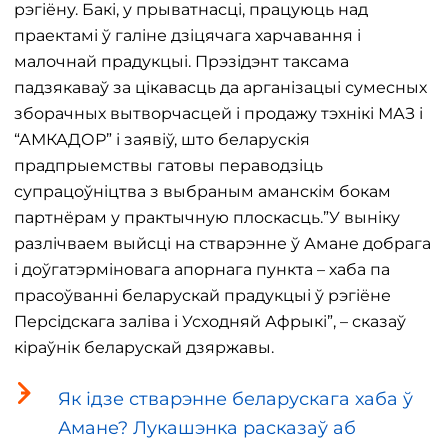
рэгіёну. Бакі, у прыватнасці, працуюць над
праектамі ў галіне дзіцячага харчавання і
малочнай прадукцыі. Прэзідэнт таксама
падзякаваў за цікавасць да арганізацыі сумесных
зборачных вытворчасцей і продажу тэхнікі МАЗ і
“АМКАДОР” і заявіў, што беларускія
прадпрыемствы гатовы пераводзіць
супрацоўніцтва з выбраным аманскім бокам
партнёрам у практычную плоскасць.”У выніку
разлічваем выйсці на стварэнне ў Амане добрага
і доўгатэрміновага апорнага пункта – хаба па
прасоўванні беларускай прадукцыі ў рэгіёне
Персідскага заліва і Усходняй Афрыкі”, – сказаў
кіраўнік беларускай дзяржавы.
Як ідзе стварэнне беларускага хаба ў
Амане? Лукашэнка расказаў аб