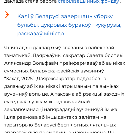
даклада стала работа
стабілізацыйных фондаў
.
Калі ў Беларусі завершаць уборку
бульбы, цукровых буракоў і кукурузы,
расказаў міністр.
Яшчэ адзін даклад быў звязаны з вайсковай
тэматыкай. Дзяржаўны сакратар Савета бяспекі
Аляксандр Вольфавіч праінфармаваў аб выніках
сумесных беларуска-расійскіх вучэнняў
“Захад-2025”. Дзяржсакратар падрабязна
далажыў аб іх выніках і атрыманым па выніках
вучэнняў вопыце. А таксама аб рэакцыі заходніх
суседзяў з улікам іх надзвычайнай
заклапочанасці напярэдадні вучэнняў.З ім жа
ішла размова аб інцыдэнтах з залётам на
тэрыторыю Беларусі беспілотных лятальных
апаратаў, якія перыядычна маюць месца. Як