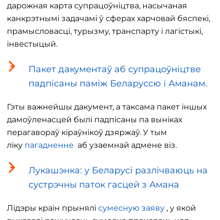
дарожная карта супрацоўніцтва, насычаная
канкрэтнымі задачамі ў сферах харчовай бяспекі,
прамысловасці, турызму, транспарту і лагістыкі,
інвестыцый.
Пакет дакументаў аб супрацоўніцтве
падпісаны паміж Беларуссю і Аманам.
Гэты важнейшы дакумент, а таксама пакет іншых
дамоўленасцей былі падпісаны па выніках
перагавораў кіраўнікоў дзяржаў. У тым
ліку
пагадненне
аб узаемнай адмене віз.
Лукашэнка: у Беларусі разлічваюць на
сустрэчны паток гасцей з Амана
Лідэры краін прынялі
сумесную заяву
, у якой