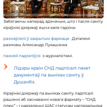
Забягаючы наперад, адзначым, што і пасля саміту
кіраўнікі дзяржаў яшчэ каля гадзіны
размаўлялі ў закрытым фармаце
. Дэталямі
размовы Аляксандр Лукашэнка
пазней падзяліўся
з журналістамі.
Лідэры краін СНД падпісалі пакет
дакументаў па выніках саміту ў
Душанбэ.
Кіраўнікі дзяржаў па выніках саміту падпісалі
рашэнні аб заснаванні новага фармату – “СНД
плюс” – і надзяленні ШАС статусам наглядальніка