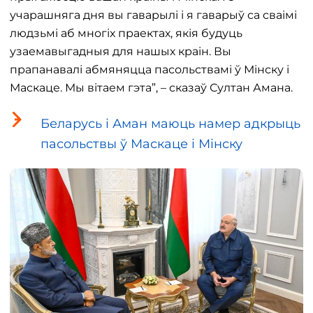
учарашняга дня вы гаварылі і я гаварыў са сваімі
людзьмі аб многіх праектах, якія будуць
узаемавыгадныя для нашых краін. Вы
прапанавалі абмяняцца пасольствамі ў Мінску і
Маскаце. Мы вітаем гэта”, – сказаў Султан Амана.
Беларусь і Аман маюць намер адкрыць
пасольствы ў Маскаце і Мінску