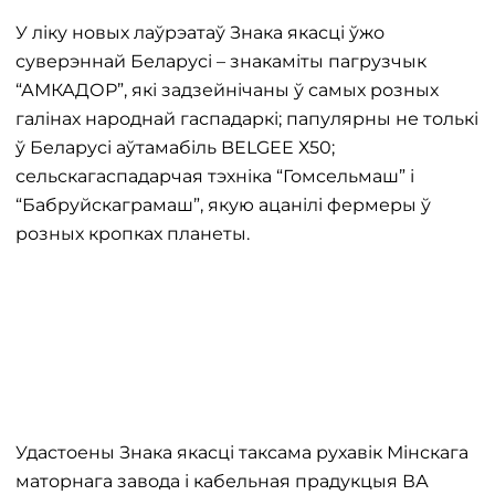
У ліку новых лаўрэатаў Знака якасці ўжо
суверэннай Беларусі – знакаміты пагрузчык
“АМКАДОР”, які задзейнічаны ў самых розных
галінах народнай гаспадаркі; папулярны не толькі
ў Беларусі аўтамабіль BELGEE Х50;
сельскагаспадарчая тэхніка “Гомсельмаш” і
“Бабруйскаграмаш”, якую ацанілі фермеры ў
розных кропках планеты.
Удастоены Знака якасці таксама рухавік Мінскага
маторнага завода і кабельная прадукцыя ВА