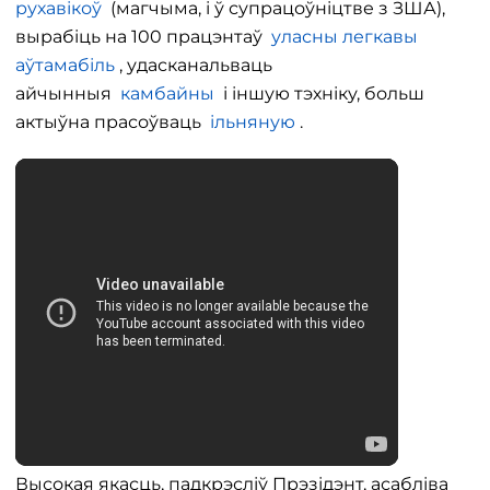
рухавікоў
(магчыма, і ў супрацоўніцтве з ЗША),
вырабіць на 100 працэнтаў
уласны легкавы
аўтамабіль
, удасканальваць
айчынныя
камбайны
і іншую тэхніку, больш
актыўна прасоўваць
ільняную
.
Высокая якасць, падкрэсліў Прэзідэнт, асабліва