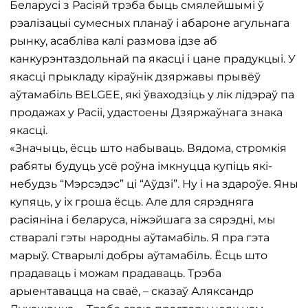
Беларусі з Расіяй трэба быць смялейшымі ў
рэалізацыі сумесных планаў і абароне агульнага
рынку, асабліва калі размова ідзе аб
канкурэнтаздольнай па якасці і цане прадукцыі. У
якасці прыкладу кіраўнік дзяржавы прывёў
аўтамабіль BELGEE, які ўваходзіць у лік лідэраў па
продажах у Расіі, удастоены Дзяржаўнага знака
якасці.
«Значыць, ёсць што набываць. Вядома, стромкія
рабяты будуць усё роўна імкнуцца купіць які-
небудзь “Мэрсэдэс” ці “Аўдзі”. Ну і на здароўе. Яны
купяць, у іх гроша ёсць. Але для сярэдняга
расіяніна і беларуса, ніжэйшага за сярэдні, мы
стваралі гэты народны аўтамабіль. Я пра гэта
марыў. Стварылі добры аўтамабіль. Ёсць што
прадаваць і можам прадаваць. Трэба
арыентавацца на сваё, – сказаў Аляксандр