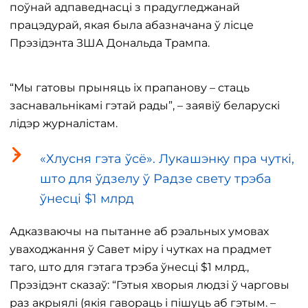
поўнай адпаведнасці з прадугледжанай
працэдурай, якая была абазначана ў лісце
Прэзідэнта ЗША Дональда Трампа.
“Мы гатовы прыняць іх прапанову – стаць
заснавальнікамі гэтай рады”, – заявіў беларускі
лідэр журналістам.
«Хлусня гэта ўсё». Лукашэнку пра чуткі,
што для ўдзелу ў Радзе свету трэба
ўнесці $1 млрд
Адказваючы на ​​пытанне аб рэальных умовах
уваходжання ў Савет міру і чутках на прадмет
таго, што для гэтага трэба ўнесці $1 млрд.,
Прэзідэнт сказаў: “Гэтыя хворыя людзі ў чарговы
раз акрыялі (якія гавораць і пішуць аб гэтым. –