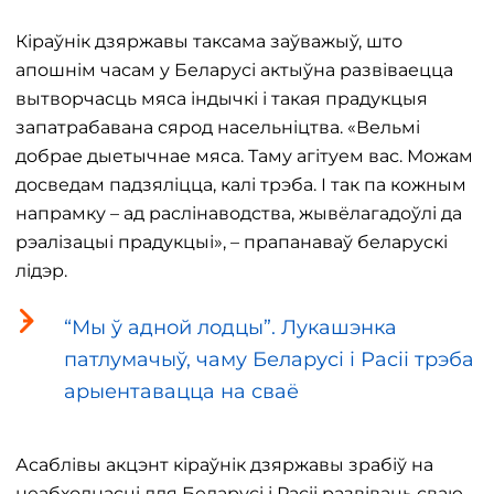
Кіраўнік дзяржавы таксама заўважыў, што
апошнім часам у Беларусі актыўна развіваецца
вытворчасць мяса індычкі і такая прадукцыя
запатрабавана сярод насельніцтва. «Вельмі
добрае дыетычнае мяса. Таму агітуем вас. Можам
досведам падзяліцца, калі трэба. І так па кожным
напрамку – ад раслінаводства, жывёлагадоўлі да
рэалізацыі прадукцыі», – прапанаваў беларускі
лідэр.
“Мы ў адной лодцы”. Лукашэнка
патлумачыў, чаму Беларусі і Расіі трэба
арыентавацца на сваё
Асаблівы акцэнт кіраўнік дзяржавы зрабіў на
неабходнасці для Беларусі і Расіі развіваць сваю