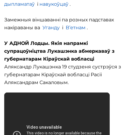
дыпламатаў
і
навукоўцаў
.
Замежныя віншаванні па розных падставах
накіраваны ва
Уганду
і
В’етнам
.
У АДНОЙ Лодцы. Якія напрамкі
супрацоўніцтва Лукашэнка абмеркаваў з
губернатарам Кіраўскай вобласці
Аляксандр Лукашэнка 19 студзеня сустрэўся з
губернатарам Кіраўскай вобласці Расіі
Аляксандрам Сакаловым.