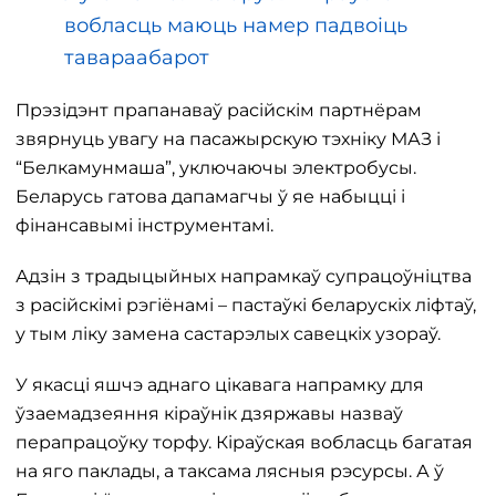
вобласць маюць намер падвоіць
тавараабарот
Прэзідэнт прапанаваў расійскім партнёрам
звярнуць увагу на пасажырскую тэхніку МАЗ і
“Белкамунмаша”, уключаючы электробусы.
Беларусь гатова дапамагчы ў яе набыцці і
фінансавымі інструментамі.
Адзін з традыцыйных напрамкаў супрацоўніцтва
з расійскімі рэгіёнамі – пастаўкі беларускіх ліфтаў,
у тым ліку замена састарэлых савецкіх узораў.
У якасці яшчэ аднаго цікавага напрамку для
ўзаемадзеяння кіраўнік дзяржавы назваў
перапрацоўку торфу. Кіраўская вобласць багатая
на яго паклады, а таксама лясныя рэсурсы. А ў