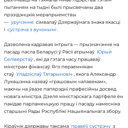
пытанням на тыдні былі прысвечаны два
прэзідэнцкія мерапрыемствы
—
уручэнне
сімвалаў Дзяржаўнага знака якасці
і
сустрэча з вучонымі
.
Дазволена кадравая інтрыга — прызначэнне на
пасаду пасла Беларусі ў Расіі атрымаў
Юрый
Селіверстаў
, які да гэтага часу працаваў
міністрам фінансаў. Яго пераемнікам
стаў
Уладзіслаў Татарыновіч
, якога Аляксандр
Лукашэнка назваў «грашовым чалавекам»,
маючы на ​​ўвазе папярэдні прафесійны досвед
новага міністра. Дзеля міністэрскага партфеля ён
пакідае парламенцкую працу і пасаду намесніка
старшыні Рады Рэспублікі Нацыянальнага збору.
Кіраўнік дзяржавы таксама
правёў сустрэчу
з