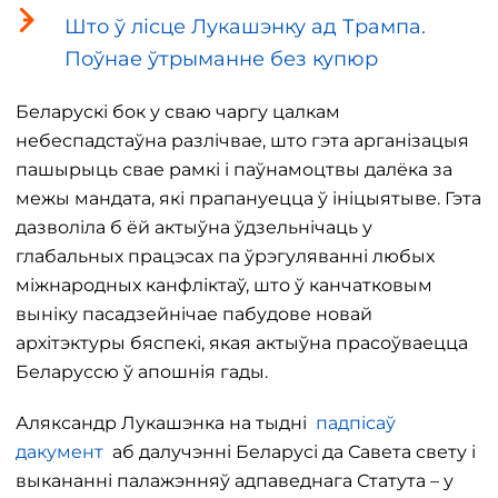
Што ў лісце Лукашэнку ад Трампа.
Поўнае ўтрыманне без купюр
Беларускі бок у сваю чаргу цалкам
небеспадстаўна разлічвае, што гэта арганізацыя
пашырыць свае рамкі і паўнамоцтвы далёка за
межы мандата, які прапануецца ў ініцыятыве. Гэта
дазволіла б ёй актыўна ўдзельнічаць у
глабальных працэсах па ўрэгуляванні любых
міжнародных канфліктаў, што ў канчатковым
выніку пасадзейнічае пабудове новай
архітэктуры бяспекі, якая актыўна прасоўваецца
Беларуссю ў апошнія гады.
Аляксандр Лукашэнка на тыдні
падпісаў
дакумент
аб далучэнні Беларусі да Савета свету і
выкананні палажэнняў адпаведнага Статута – у