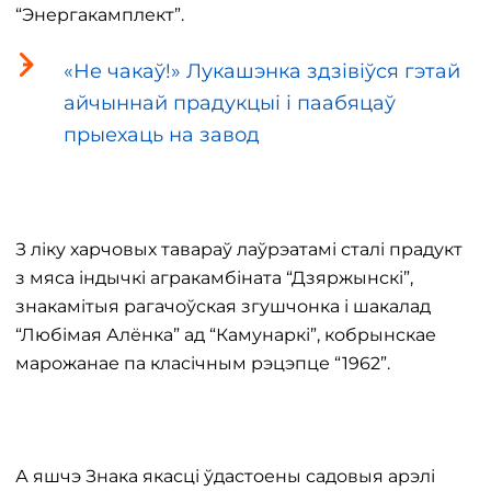
“Энергакамплект”.
«Не чакаў!» Лукашэнка здзівіўся гэтай
айчыннай прадукцыі і паабяцаў
прыехаць на завод
З ліку харчовых тавараў лаўрэатамі сталі прадукт
з мяса індычкі агракамбіната “Дзяржынскі”,
знакамітыя рагачоўская згушчонка і шакалад
“Любімая Алёнка” ад “Камунаркі”, кобрынскае
марожанае па класічным рэцэпце “1962”.
А яшчэ Знака якасці ўдастоены садовыя арэлі