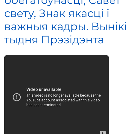
боегатоўнасці, Савет
свету, Знак якасці і
важныя кадры. Вынікі
тыдня Прэзідэнта