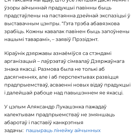
ўзоры айчыннай прадукцыі павінны быць
прадстаўлены на пастаянна дзейнай экспазіцыі ў
выставачным цэнтры. “Гэта трэба абавязкова
зрабіць. Кожны кавалак павінен быць запоўнены
нашымі таварамі», – заявіў Прэзідэнт.
Кіраўнік дзяржавы азнаёміўся са стэндамі
арганізацый – лаўрэатаў сімвалаў Дзяржаўнага
знака якасці. Размова была не толькі аб
дасягненнях, але і аб перспектывах развіцця
прадпрыемстваў, асваенні новых відаў прадукцыі
і далейшай рабоце над павышэннем яе якасці.
У цэлым Аляксандр Лукашэнка пажадаў
калектывам прадпрыемстваў не змяншаць
абаротаў і паставіў канкрэтныя
задачы:
пашыраць лінейку айчынных