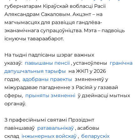
губернатарам Кіраўскай вобласці Расіі
Аляксандрам Сакаловым. Акцэнт – на
магчымасцях для развіцця гандлёва-
эканамічнага супрацоўніцтва. Мэта – падвоіць
існуючы тавараабарот.
На тыдні падпісаны шэраг важных
указаў:
павышаны пенсіі
, устаноўлены
гранічна
дапушчальныя тарыфы
на ЖКП у 2026
годзе,
адобраны праекты
змяненняў у
міжурадавае пагадненне з Расіяй у газавай
сферы,
прыняты змяненні
ў дзейнасці мытных
органаў.
З прафесійнымі святамі Прэзідэнт
павіншаваў
ратавальнікаў
, асабовы
склад
інжынерных войскаў
,
беларускіх