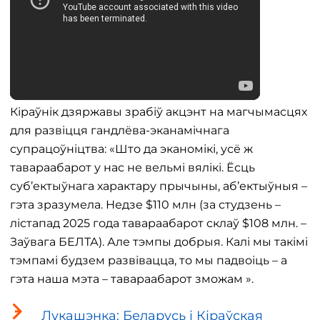
Кіраўнік дзяржавы зрабіў акцэнт на магчымасцях
для развіцця гандлёва-эканамічнага
супрацоўніцтва: «Што да эканомікі, усё ж
тавараабарот у нас не вельмі вялікі. Ёсць
суб’ектыўнага характару прычыны, аб’ектыўныя –
гэта зразумела. Недзе $110 млн (за студзень –
лістапад 2025 года тавараабарот склаў $108 млн. –
Заўвага БЕЛТА). Але тэмпы добрыя. Калі мы такімі
тэмпамі будзем развівацца, то мы падвоіць – а
гэта наша мэта – тавараабарот зможам ».
Лукашэнка: Беларусь і Кіраўская