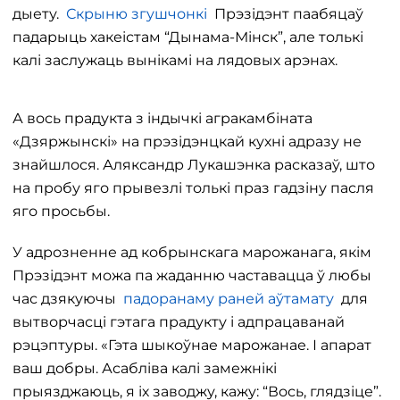
дыету.
Скрыню згушчонкі
Прэзідэнт паабяцаў
падарыць хакеістам “Дынама-Мінск”, але толькі
калі заслужаць вынікамі на лядовых арэнах.
А вось прадукта з індычкі агракамбіната
«Дзяржынскі» на прэзідэнцкай кухні адразу не
знайшлося. Аляксандр Лукашэнка расказаў, што
на пробу яго прывезлі толькі праз гадзіну пасля
яго просьбы.
У адрозненне ад кобрынскага марожанага, якім
Прэзідэнт можа па жаданню частавацца ў любы
час дзякуючы
падоранаму раней аўтамату
для
вытворчасці гэтага прадукту і адпрацаванай
рэцэптуры. «Гэта шыкоўнае марожанае. І апарат
ваш добры. Асабліва калі замежнікі
прыязджаюць, я іх заводжу, кажу: “Вось, глядзіце”.