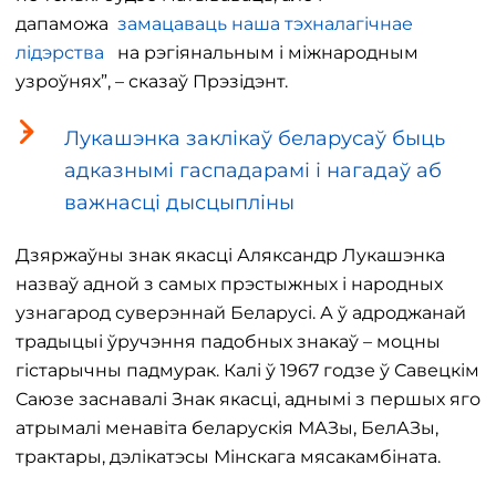
дапаможа
замацаваць наша тэхналагічнае
лідэрства
на рэгіянальным і міжнародным
узроўнях”, – сказаў Прэзідэнт.
Лукашэнка заклікаў беларусаў быць
адказнымі гаспадарамі і нагадаў аб
важнасці дысцыпліны
Дзяржаўны знак якасці Аляксандр Лукашэнка
назваў адной з самых прэстыжных і народных
узнагарод суверэннай Беларусі. А ў адроджанай
традыцыі ўручэння падобных знакаў – моцны
гістарычны падмурак. Калі ў 1967 годзе ў Савецкім
Саюзе заснавалі Знак якасці, аднымі з першых яго
атрымалі менавіта беларускія МАЗы, БелАЗы,
трактары, дэлікатэсы Мінскага мясакамбіната.