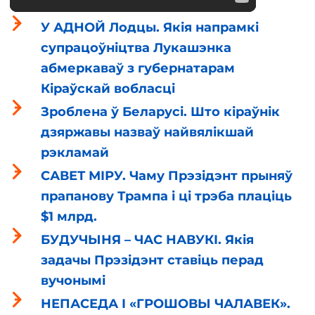
У АДНОЙ Лодцы. Якія напрамкі
супрацоўніцтва Лукашэнка
абмеркаваў з губернатарам
Кіраўскай вобласці
Зроблена ў Беларусі. Што кіраўнік
дзяржавы назваў найвялікшай
рэкламай
САВЕТ МІРУ. Чаму Прэзідэнт прыняў
прапанову Трампа і ці трэба плаціць
$1 млрд.
БУДУЧЫНЯ – ЧАС НАВУКІ. Якія
задачы Прэзідэнт ставіць перад
вучонымі
НЕПАСЕДА І «ГРОШОВЫ ЧАЛАВЕК».