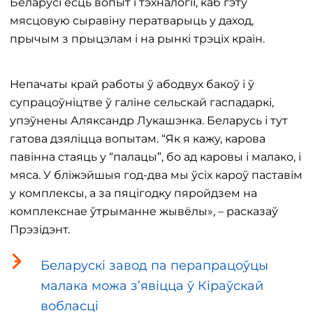
Беларусі ёсць вопыт і тэхналогіі, каб гэту
мясцовую сыравіну ператварыць у даход,
прычым з прыцэлам і на рынкі трэціх краін.
Непачаты край работы ў абодвух бакоў і ў
супрацоўніцтве ў галіне сельскай гаспадаркі,
упэўнены Аляксандр Лукашэнка. Беларусь і тут
гатова дзяліцца вопытам. “Як я кажу, карова
павінна стаяць у “палацы”, бо ад каровы і малако, і
мяса. У бліжэйшыя год-два мы ўсіх кароў паставім
у комплексы, а за пяцігодку пяройдзем на
комплекснае ўтрыманне жывёлы», – расказаў
Прэзідэнт.
Беларускі завод па перапрацоўцы
малака можа з’явіцца ў Кіраўскай
вобласці