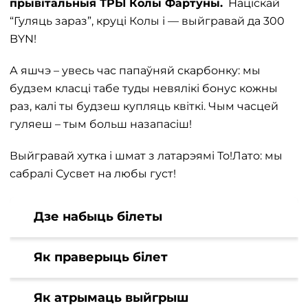
прывітальныя ТРЫ Колы Фартуны.
Націскай
“Гуляць зараз”, круці Колы і — выйгравай да 300
BYN!
А яшчэ – увесь час папаўняй скарбонку: мы
будзем класці табе туды невялікі бонус кожны
раз, калі ты будзеш купляць квіткі. Чым часцей
гуляеш – тым больш назапасіш!
Выйгравай хутка і шмат з латарэямі То!Лато: мы
сабралі Сусвет на любы густ!
Дзе набыць білеты
Як праверыць білет
Як атрымаць выйгрыш