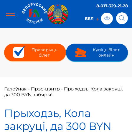
8-017-329-21-28
Праверыць
Купіць білет
білет
онлайн
Галоўная
-
Прэс-цэнтр
-
Прыходзь, Кола закруці,
да 300 BYN забяры!
Прыходзь, Кола
закруці, да 300 BYN