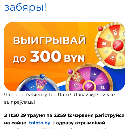
забяры!
Яшчэ не гуляеш у Тое!Лато?! Давай хутчэй усё
выпраўляць!
З 11:30 29 траўня па 23:59 12 чэрвеня рэгіструйся
на сайце
toloto.by
і адразу атрымлівай