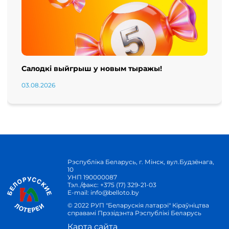
Салодкі выйгрыш у новым тыражы!
03.08.2026
Рэспубліка Беларусь, г. Мінск, вул.Будзёнага,
10
УНП 190000087
Тэл./факс:
+375 (17) 329-21-03
E-mail:
info@belloto.by
© 2022 РУП "Беларускія латарэі" Кіраўніцтва
справамі Прэзідэнта Рэспублікі Беларусь
Карта сайта