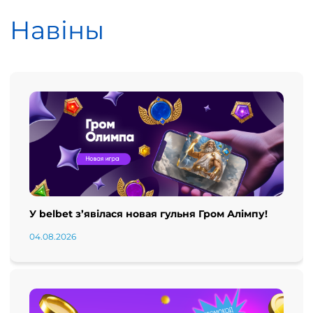
Навіны
У belbet з’явілася новая гульня Гром Алімпу!
04.08.2026