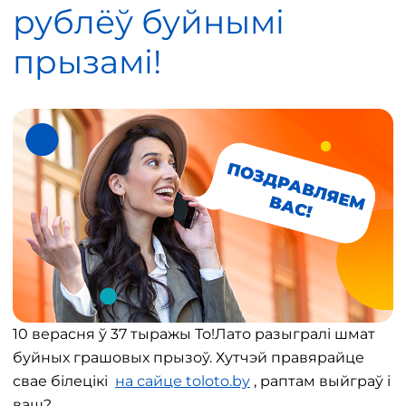
рублёў буйнымі
прызамі!
10 верасня ў 37 тыражы То!Лато разыгралі шмат
буйных грашовых прызоў. Хутчэй правярайце
свае білецікі
на сайце toloto.by
, раптам выйграў і
ваш?