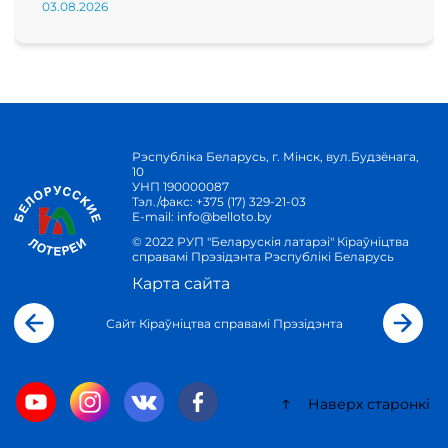
03.08.2026
Рэспубліка Беларусь, г. Мінск, вул.Будзёнага,
10
УНП 190000087
Тэл./факс:
+375 (17) 329-21-03
E-mail:
info@belloto.by
© 2022 РУП "Беларускія латарэі" Кіраўніцтва
справамі Прэзідэнта Рэспублікі Беларусь
Карта сайта
Сайт Кіраўніцтва справамі Прэзідэнта
Наверх старонкі