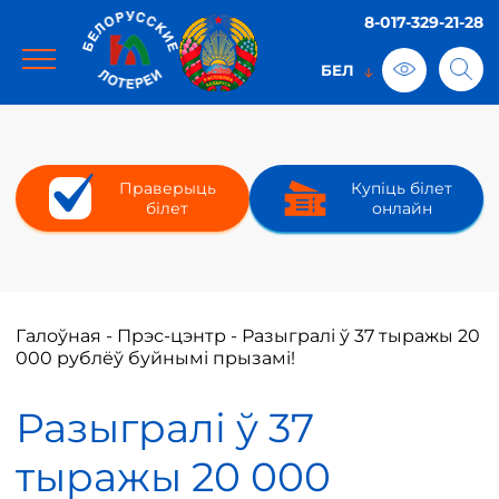
8-017-329-21-28
Праверыць
Купіць білет
білет
онлайн
Галоўная
-
Прэс-цэнтр
-
Разыгралі ў 37 тыражы 20
000 рублёў буйнымі прызамі!
Разыгралі ў 37
тыражы 20 000