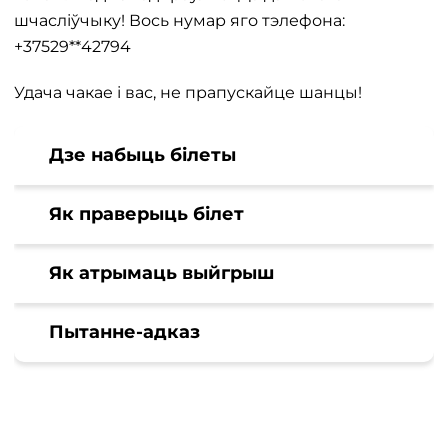
шчасліўчыку! Вось нумар яго тэлефона:
+37529**42794
Удача чакае і вас, не прапускайце шанцы!
Дзе набыць білеты
Як праверыць білет
Як атрымаць выйгрыш
Пытанне-адказ