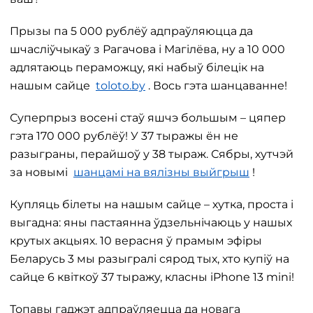
Прызы па 5 000 рублёў адпраўляюцца да
шчасліўчыкаў з Рагачова і Магілёва, ну а 10 000
адлятаюць пераможцу, які набыў білецік на
нашым сайце
toloto.by
. Вось гэта шанцаванне!
Суперпрыз восені стаў яшчэ большым – цяпер
гэта 170 000 рублёў! У 37 тыражы ён не
разыграны, перайшоў у 38 тыраж. Сябры, хутчэй
за новымі
шанцамі на вялізны выйгрыш
!
Купляць білеты на нашым сайце – хутка, проста і
выгадна: яны пастаянна ўдзельнічаюць у нашых
крутых акцыях. 10 верасня ў прамым эфіры
Беларусь 3 мы разыгралі сярод тых, хто купіў на
сайце 6 квіткоў 37 тыражу, класны iPhone 13 mini!
Топавы гаджэт адпраўляецца да новага