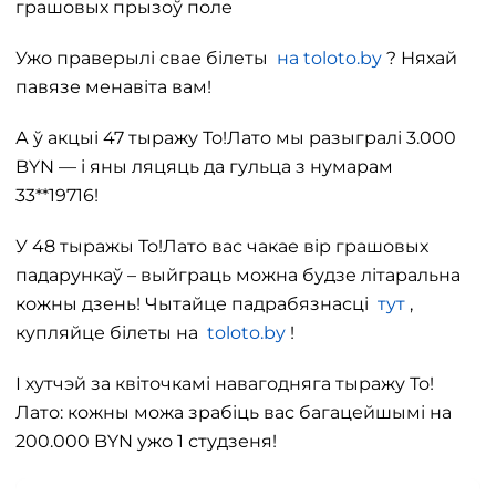
грашовых прызоў поле
Ужо праверылі свае білеты
на toloto.by
? Няхай
павязе менавіта вам!
А ў акцыі 47 тыражу То!Лато мы разыгралі 3.000
BYN — і яны ляцяць да гульца з нумарам
33**19716!
У 48 тыражы То!Лато вас чакае вір грашовых
падарункаў – выйграць можна будзе літаральна
кожны дзень! Чытайце падрабязнасці
тут
,
купляйце білеты на
toloto.by
!
І хутчэй за квіточкамі навагодняга тыражу То!
Лато: кожны можа зрабіць вас багацейшымі на
200.000 BYN ужо 1 студзеня!