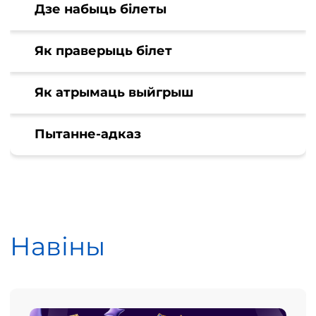
Дзе набыць білеты
Як праверыць білет
Як атрымаць выйгрыш
Пытанне-адказ
Навіны