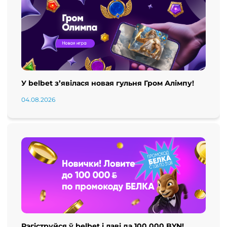
У belbet з’явілася новая гульня Гром Алімпу!
04.08.2026
Рэгіструйся ў belbet і лаві да 100 000 BYN!