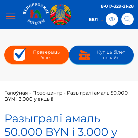
8-017-329-21-28
Праверыць
Купіць білет
білет
онлайн
Галоўная
-
Прэс-цэнтр
-
Разыгралі амаль 50.000
BYN і 3.000 у акцыі!
Разыгралі амаль
50.000 BYN і 3.000 у