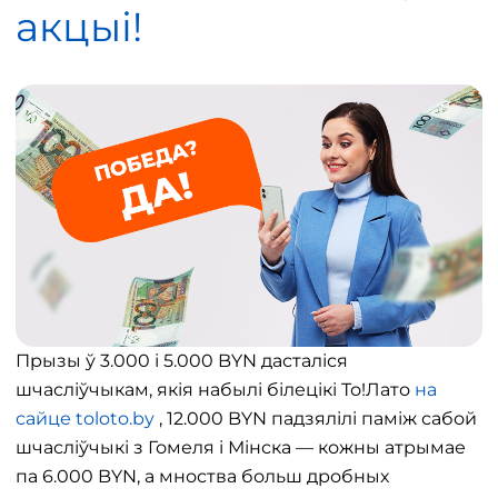
акцыі!
Прызы ў 3.000 і 5.000 BYN дасталіся
шчасліўчыкам, якія набылі білецікі То!Лато
на
сайце toloto.by
, 12.000 BYN падзялілі паміж сабой
шчасліўчыкі з Гомеля і Мінска — кожны атрымае
па 6.000 BYN, а мноства больш дробных