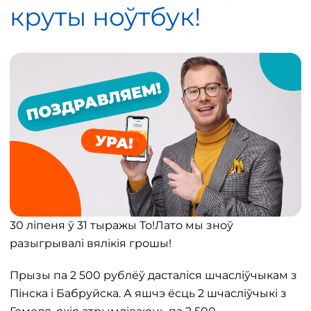
круты ноўтбук!
30 ліпеня ў 31 тыражы То!Лато мы зноў
разыгрывалі вялікія грошы!
Прызы па 2 500 рублёў дасталіся шчасліўчыкам з
Пінска і Бабруйска. А яшчэ ёсць 2 шчасліўчыкі з