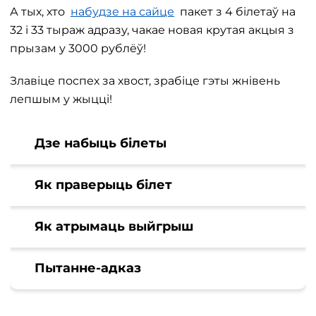
А тых, хто
набудзе на сайце
пакет з 4 білетаў на
32 і 33 тыраж адразу, чакае новая крутая акцыя з
прызам у 3000 рублёў!
Злавіце поспех за хвост, зрабіце гэты жнівень
лепшым у жыцці!
Дзе набыць білеты
Як праверыць білет
Як атрымаць выйгрыш
Пытанне-адказ