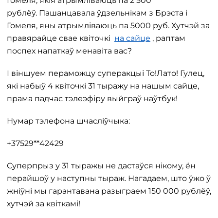
Гомеля, якія атрымліваюць па 2 500
рублёў. Пашанцавала ўдзельнікам з Брэста і
Гомеля, яны атрымліваюць па 5000 руб. Хутчэй за
правярайце свае квіточкі
на сайце
, раптам
поспех напаткаў менавіта вас?
І віншуем пераможцу суперакцыі То!Лато! Гулец,
які набыў 4 квіточкі 31 тыражу на нашым сайце,
прама падчас тэлеэфіру выйграў наўтбук!
Нумар тэлефона шчасліўчыка:
+37529**42429
Суперпрыз у 31 тыражы не дастаўся нікому, ён
перайшоў у наступны тыраж. Нагадаем, што ўжо ў
жніўні мы гарантавана разыграем 150 000 рублёў,
хутчэй за квіткамі!