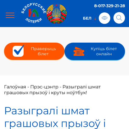
8-017-329-21-28
Праверыць
Купіць білет
білет
онлайн
Галоўная
-
Прэс-цэнтр
-
Разыгралі шмат
грашовых прызоў і круты ноўтбук!
Разыгралі шмат
грашовых прызоў і