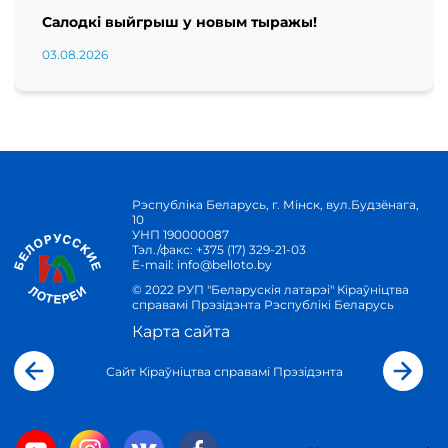
Салодкі выйгрыш у новым тыражы!
03.08.2026
Рэспубліка Беларусь, г. Мінск, вул.Будзёнага,
10
УНП 190000087
Тэл./факс:
+375 (17) 329-21-03
E-mail:
info@belloto.by
© 2022 РУП "Беларускія латарэі" Кіраўніцтва
справамі Прэзідэнта Рэспублікі Беларусь
Карта сайта
Сайт Кіраўніцтва справамі Прэзідэнта