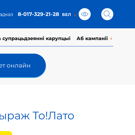
8-017-329-21-28
адказ
а супрацьдзеянні карупцыі
Аб кампаніі
лет онлайн
тыраж То!Лато