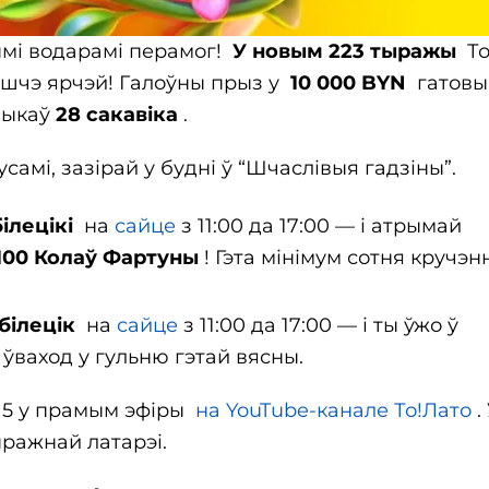
ымі водарамі перамог!
У новым 223 тыражы
То
 яшчэ ярчэй! Галоўны прыз у
10 000 BYN
гатовы
ўчыкаў
28 сакавіка
.
амі, зазірай у будні ў “Шчаслівыя гадзіны”.
білецікі
на
сайце
з 11:00 да 17:00 — і атрымай
 100 Колаў Фартуны
! Гэта мінімум сотня кручэн
 білецік
на
сайце
з 11:00 да 17:00 — і ты ўжо ў
 ўваход у гульню гэтай вясны.
:15 у прамым эфіры
на YouTube-канале То!Лато
.
ыражнай латарэі.