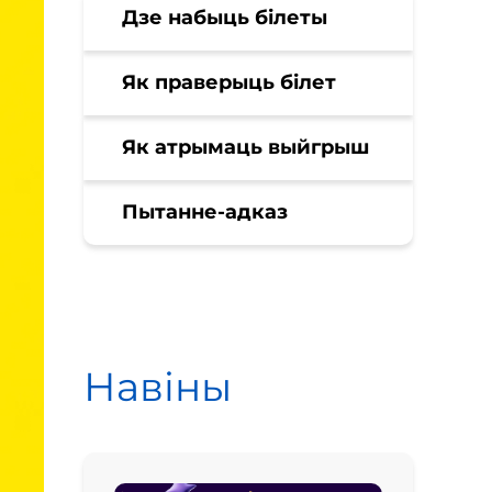
Дзе набыць білеты
Як праверыць білет
Як атрымаць выйгрыш
Пытанне-адказ
Навіны