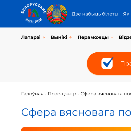
Дзе набыць білеты
Як
Латарэi
Вынікі
Пераможцы
Відэ
Пра
Галоўная
-
Прэс-цэнтр
-
Сфера вясновага пос
Сфера вясновага по