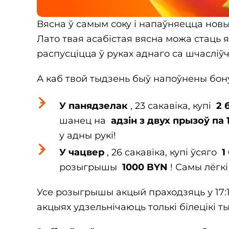
Вясна ў самым соку і напаўняецца нов
Лато твая асабістая вясна можа стаць
распусціцца ў руках аднаго са шчаслі
А каб твой тыдзень быў напоўнены бонус
У панядзелак
, 23 сакавіка, купі
2 
шанец на
адзін з двух прызоў па
у адны рукі!
У чацвер
, 26 сакавіка, купі ўсяго
1
розыгрышы
1000 BYN
! Самы лёгкі
Усе розыгрышы акцый праходзяць у 17
акцыях удзельнічаюць толькі білецікі т