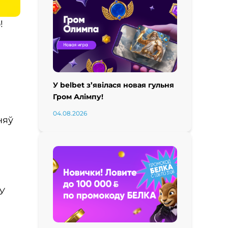
!
У belbet з’явілася новая гульня
Гром Алімпу!
04.08.2026
няў
 У