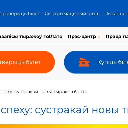
 праверыць білет
Як атрымаць выйгрыш
Пытанне-
азапісы тыражоў То!Лато
Прэс-цэнтр
Праца п
верыць білет
Купіць бі
пеху: сустракай новы тыраж То!Лато
спеху: сустракай новы 