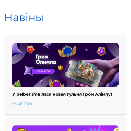
Навіны
У belbet з’явілася новая гульня Гром Алімпу!
04.08.2026