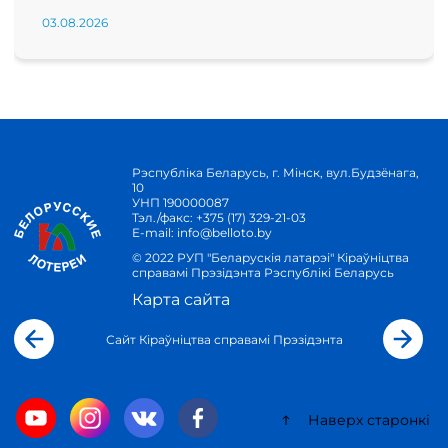
03.08.2026
Рэспубліка Беларусь, г. Мінск, вул.Будзёнага,
10
УНП 190000087
Тэл./факс:
+375 (17) 329-21-03
E-mail:
info@belloto.by
© 2022 РУП "Беларускія латарэі" Кіраўніцтва
справамі Прэзідэнта Рэспублікі Беларусь
Карта сайта
Сайт Кіраўніцтва справамі Прэзідэнта
Наверх старонкі