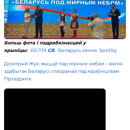
Больш фота і падрабязнасцей у
крыніцы:
БЕЛТА
СБ
Беларусь сёння
1prof.by
Дзмітрый Жук: жыццё пад мірным небам – вялікі
здабытак Беларусі, створанай пад кіраўніцтвам
Прэзідэнта