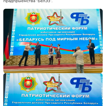
прадпрыемства “БелЭЗ”.