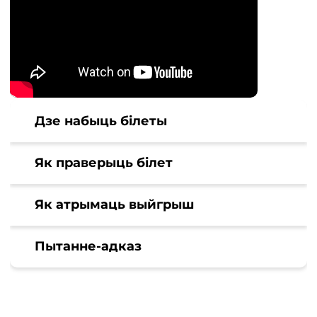
Дзе набыць білеты
Як праверыць білет
Як атрымаць выйгрыш
Пытанне-адказ