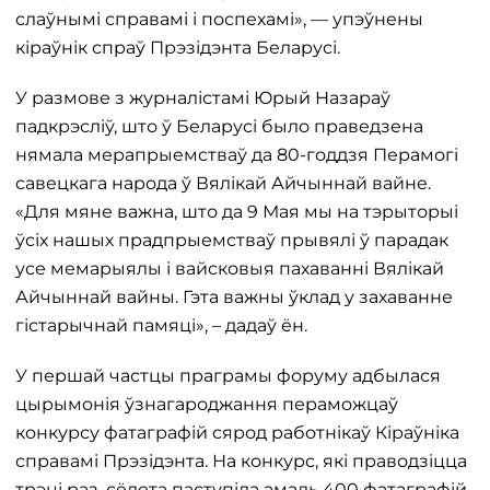
слаўнымі справамі і поспехамі», — упэўнены
кіраўнік спраў Прэзідэнта Беларусі.
У размове з журналістамі Юрый Назараў
падкрэсліў, што ў Беларусі было праведзена
нямала мерапрыемстваў да 80-годдзя Перамогі
савецкага народа ў Вялікай Айчыннай вайне.
«Для мяне важна, што да 9 Мая мы на тэрыторыі
ўсіх нашых прадпрыемстваў прывялі ў парадак
усе мемарыялы і вайсковыя пахаванні Вялікай
Айчыннай вайны. Гэта важны ўклад у захаванне
гістарычнай памяці», – дадаў ён.
У першай частцы праграмы форуму адбылася
цырымонія ўзнагароджання пераможцаў
конкурсу фатаграфій сярод работнікаў Кіраўніка
справамі Прэзідэнта. На конкурс, які праводзіцца
трэці раз, сёлета паступіла амаль 400 фатаграфій