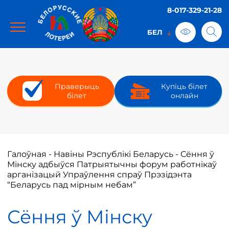
8-017-329-21-28
Праверыць
Купіць білет
білет
онлайн
Галоўная
-
Навіны Рэспублікі Беларусь
-
Сёння ў
Мінску адбыўся Патрыятычны форум работнікаў
арганізацый Упраўлення спраў Прэзідэнта
“Беларусь пад мірным небам”
Сёння ў Мінску