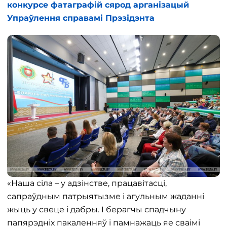
конкурсе фатаграфій сярод арганізацый
Упраўлення справамі Прэзідэнта
«Наша сіла – у адзінстве, працавітасці,
сапраўдным патрыятызме і агульным жаданні
жыць у свеце і дабры. І берагчы спадчыну
папярэдніх пакаленняў і памнажаць яе сваімі