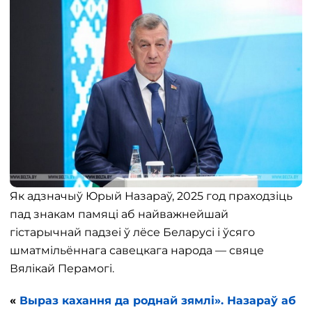
Як адзначыў Юрый Назараў, 2025 год праходзіць
пад знакам памяці аб найважнейшай
гістарычнай падзеі ў лёсе Беларусі і ўсяго
шматмільённага савецкага народа — свяце
Вялікай Перамогі.
«
Выраз кахання да роднай зямлі». Назараў аб