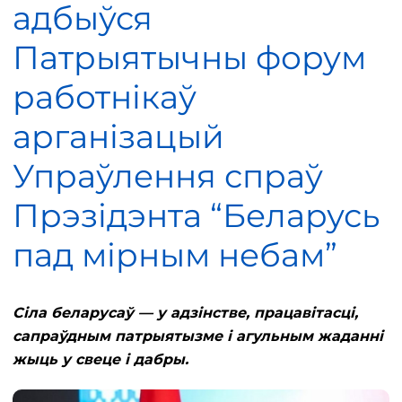
адбыўся
Патрыятычны форум
работнікаў
арганізацый
Упраўлення спраў
Прэзідэнта “Беларусь
пад мірным небам”
Сіла беларусаў — у адзінстве, працавітасці,
сапраўдным патрыятызме і агульным жаданні
жыць у свеце і дабры.