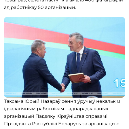
ад работнікаў 50 арганізацый.
Таксама Юрый Назараў сёння ўручыў некалькім
ідэалагічным работнікам падпарадкаваных
арганізацый Падзяку Кіраўніцтва справамі
Прэзідэнта Рэспублікі Беларусь за арганізацыю