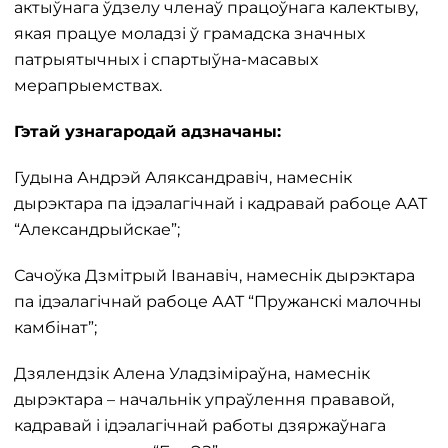
актыўнага ўдзелу членаў працоўнага калектыву,
якая працуе моладзі ў грамадска значных
патрыятычных і спартыўна-масавых
мерапрыемствах.
Гэтай узнагародай адзначаны:
Гудына Андрэй Аляксандравіч, намеснік
дырэктара па ідэалагічнай і кадравай рабоце ААТ
“Александрыйскае”;
Сачоўка Дзмітрый Іванавіч, намеснік дырэктара
па ідэалагічнай рабоце ААТ “Пружанскі малочны
камбінат”;
Дзялендзік Алена Уладзіміраўна, намеснік
дырэктара – начальнік упраўлення прававой,
кадравай і ідэалагічнай работы дзяржаўнага