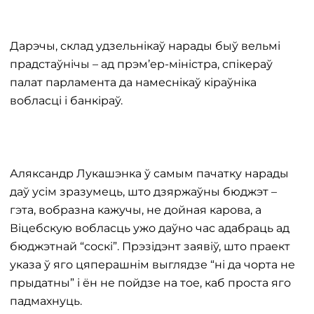
Дарэчы, склад удзельнікаў нарады быў вельмі
прадстаўнічы – ад прэм’ер-міністра, спікераў
палат парламента да намеснікаў кіраўніка
вобласці і банкіраў.
Аляксандр Лукашэнка ў самым пачатку нарады
даў усім зразумець, што дзяржаўны бюджэт –
гэта, вобразна кажучы, не дойная карова, а
Віцебскую вобласць ужо даўно час адабраць ад
бюджэтнай “соскі”. Прэзідэнт заявіў, што праект
указа ў яго цяперашнім выглядзе “ні да чорта не
прыдатны” і ён не пойдзе на тое, каб проста яго
падмахнуць.