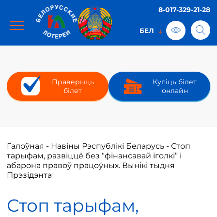
8-017-329-21-28
Праверыць
Купіць білет
білет
онлайн
Галоўная
-
Навіны Рэспублікі Беларусь
-
Стоп
тарыфам, развіццё без “фінансавай іголкі” і
абарона правоў працоўных. Вынікі тыдня
Прэзідэнта
Стоп тарыфам,