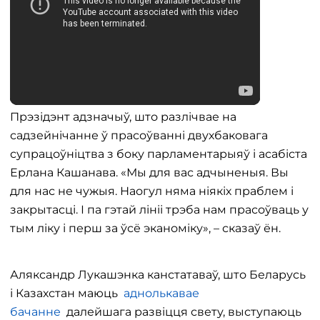
Прэзідэнт адзначыў, што разлічвае на
садзейнічанне ў прасоўванні двухбаковага
супрацоўніцтва з боку парламентарыяў і асабіста
Ерлана Кашанава. «Мы для вас адчыненыя. Вы
для нас не чужыя. Наогул няма ніякіх праблем і
закрытасці. І па гэтай лініі трэба нам прасоўваць у
тым ліку і перш за ўсё эканоміку», – сказаў ён.
Аляксандр Лукашэнка канстатаваў, што Беларусь
і Казахстан маюць
аднолькавае
бачанне
далейшага развіцця свету, выступаюць