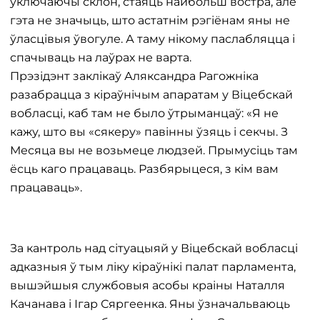
уключаючы склон, стаяць найбольш востра, але
гэта не значыць, што астатнім рэгіёнам яны не
ўласцівыя ўвогуле. А таму нікому паслабляцца і
спачываць на лаўрах не варта.
Прэзідэнт заклікаў Аляксандра Рагожніка
разабрацца з кіраўнічым апаратам у Віцебскай
вобласці, каб там не было ўтрыманцаў: «Я не
кажу, што вы «сякеру» павінны ўзяць і секчы. З
Месяца вы не возьмеце людзей. Прымусіць там
ёсць каго працаваць. Разбярыцеся, з кім вам
працаваць».
За кантроль над сітуацыяй у Віцебскай вобласці
адказныя ў тым ліку кіраўнікі палат парламента,
вышэйшыя службовыя асобы краіны Наталля
Качанава і Ігар Сяргеенка. Яны ўзначальваюць