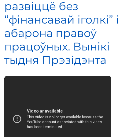
развіццё без
“фінансавай іголкі” і
абарона правоў
працоўных. Вынікі
тыдня Прэзідэнта