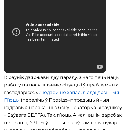
Кіраўнік дзяржавы даў параду, з чаго пачынаць
работу па паляпшэнню сітуацыі ў праблемных
гаспадарках. «
Людзей не хапае, людзі дрэнныя.
П’юць
(пералічыў Прэзідэнт традыцыйныя
кадравыя нараканні з боку некаторых кіраўнікоў.
– Заўвага БЕЛТА). Так, п’юць. А калі вы ім заробак
не плаціце? Яны ў пенсіянераў там гэты цукар