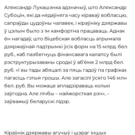
Аляксандр Лукашэнка адзначыў, што Аляксандр
Субоцін, які да нядаўняга часу кіраваў вобласцю,
сапраўды цудоўны чалавек, і кіраўніку дзяржавы
ў цэлым было з ім камфортна працаваць. Аднак
ён нагадаў, што Віцебская вобласць атрымала
дзяржаўнай падтрымкі ўсіх форм на 15 млрд. бел.
руб., каб пазбегнуць фінансавага калапсу былі
рэструктурызаваны сродкі ў аб’ёме 2 млрд бел.
руб. «І вы тады абяцалі за пяць гадоў па графіках
пагасіць гэтыя грошы. Але загасілі ўсяго 146 млн
бел. руб. Вы можаце апладзіраваць колькі
заўгодна. Але лічбы – найжорсткая рэч», –
заўважыў беларускі лідэр.
Кіраўнік дзяржавы агучыў і шэраг іншых