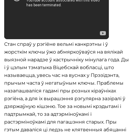
Стан спраў у рэгіёне вельмі канкрэтны і ў
жорсткім ключы ўжо абмяркоўваўся на вялікай
выязной нарадзе ў кастрычніку мінулага года. Ды
і ў цэлым тэматыка Віцебскай вобласці, што
называецца, увесь час на вуснах у Прэзідэнта,
прычым часта ў негатыўным ключы. Праблемы
назапашваліся гадамі пры розных кіраўніках
рэгіёна, а для іх вырашэння рэгулярна зазіралі ў
дзяржаўную кішэню. Тое за новымі крэдытамі і
падтрымкай, то за адтэрміноўкамі і
растэрміноўкамі для пагашэння старых. Пры
гэтым даваліся ці ледзь не клятвенныя абяцанні