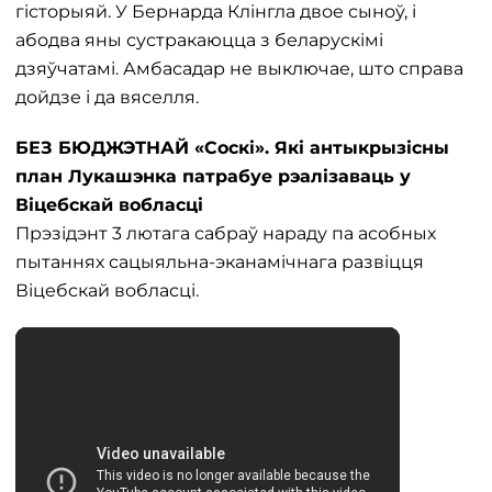
гісторыяй. У Бернарда Клінгла двое сыноў, і
абодва яны сустракаюцца з беларускімі
дзяўчатамі. Амбасадар не выключае, што справа
дойдзе і да вяселля.
БЕЗ БЮДЖЭТНАЙ «Соскі». Які антыкрызісны
план Лукашэнка патрабуе рэалізаваць у
Віцебскай вобласці
Прэзідэнт 3 лютага сабраў нараду па асобных
пытаннях сацыяльна-эканамічнага развіцця
Віцебскай вобласці.