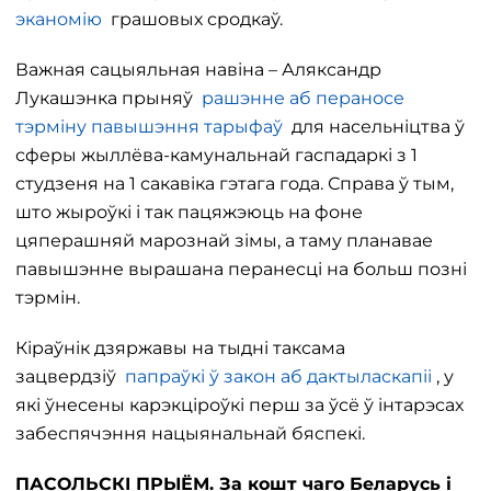
эканомію
грашовых сродкаў.
Важная сацыяльная навіна – Аляксандр
Лукашэнка прыняў
рашэнне аб пераносе
тэрміну павышэння тарыфаў
для насельніцтва ў
сферы жыллёва-камунальнай гаспадаркі з 1
студзеня на 1 сакавіка гэтага года. Справа ў тым,
што жыроўкі і так пацяжэюць на фоне
цяперашняй марознай зімы, а таму планавае
павышэнне вырашана перанесці на больш позні
тэрмін.
Кіраўнік дзяржавы на тыдні таксама
зацвердзіў
папраўкі ў закон аб дактыласкапіі
, у
які ўнесены карэкціроўкі перш за ўсё ў інтарэсах
забеспячэння нацыянальнай бяспекі.
ПАСОЛЬСКІ ПРЫЁМ. За кошт чаго Беларусь і