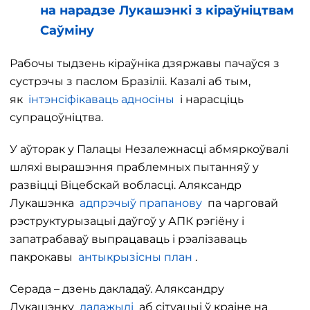
на нарадзе Лукашэнкі з кіраўніцтвам
Саўміну
Рабочы тыдзень кіраўніка дзяржавы пачаўся з
сустрэчы з паслом Бразіліі. Казалі аб тым,
як
інтэнсіфікаваць адносіны
і нарасціць
супрацоўніцтва.
У аўторак у Палацы Незалежнасці абмяркоўвалі
шляхі вырашэння праблемных пытанняў у
развіцці Віцебскай вобласці. Аляксандр
Лукашэнка
адпрэчыў прапанову
па чарговай
рэструктурызацыі даўгоў у АПК рэгіёну і
запатрабаваў выпрацаваць і рэалізаваць
пакрокавы
антыкрызісны план
.
Серада – дзень дакладаў. Аляксандру
Лукашэнку
далажылі
аб сітуацыі ў краіне на