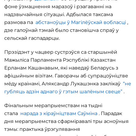
фоне ўзмацнення маразоў і рэагаванні на
надзвычайныя сітуацыі. Адбылася таксама
размова па
абстаноўцы ў Магілёўскай вобласці
,
дзе галоўнай тэмай было становішча спраў у
сельскай гаспадарцы.
Прэзідэнт у чацвер сустрэўся са старшынёй
Мажыліса Парламента Рэспублікі Казахстан
Ерланам Кашанавым, які наведаў Беларусь з
афіцыйным візітам. Гаворачы аб супрацоўніцтве
мёду краінамі, Аляксандр Лукашэнка заклікаў
“не
губляць адзін аднаго ў гэтым шалёным свеце”
.
Фінальным мерапрыемствам на тыдні
стала
нарада з кіраўніцтвам Саўміна
. Парадак
дня мерапрыемства сфарміравалі тры асноўныя
тэмы: практыка ўрэгулявання