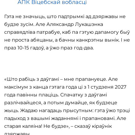
АПК Віцебскай вобласці
Гэта не значыць, што падтрымкі ад дзяржавы не
будзе зусім. Але Аляксандр Лукашэнка
справядліва патрабуе, каб па гэтую дапамогу быў
не проста абяцаны, а бачны канкрэтны вынік. І не
праз 10-15 гадоў, а ўжо праз год-два.
«Што рабіць з даўгамі – мне прапануеце. Але
максімум з канца гэтага года ці з 1 студзеня 2027
года павінны плаціць. Спачатку з даўгамі
разлічвайцеся, а потым думайце, як будзеце
жыць. Жадаю нагадаць прысутным: гэта ўжо трэці
падыход з вашымі жаданнямі і прапановамі. Але
старая каляіна! Не будзе», – сказаў кіраўнік
дзяржавы.