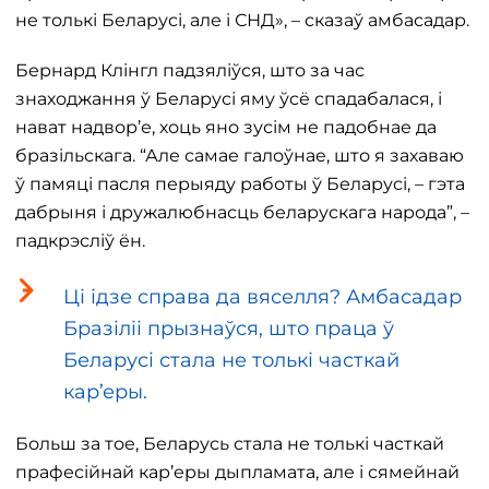
не толькі Беларусі, але і СНД», – сказаў амбасадар.
Бернард Клінгл падзяліўся, што за час
знаходжання ў Беларусі яму ўсё спадабалася, і
нават надвор’е, хоць яно зусім не падобнае да
бразільскага. “Але самае галоўнае, што я захаваю
ў памяці пасля перыяду работы ў Беларусі, – гэта
дабрыня і дружалюбнасць беларускага народа”, –
падкрэсліў ён.
Ці ідзе справа да вяселля? Амбасадар
Бразіліі прызнаўся, што праца ў
Беларусі стала не толькі часткай
кар’еры.
Больш за тое, Беларусь стала не толькі часткай
прафесійнай кар’еры дыпламата, але і сямейнай