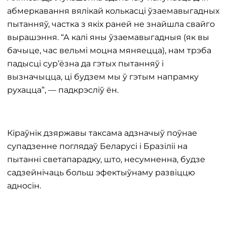
абмеркавання вялікай колькасці ўзаемавыгадных
пытанняў, частка з якіх раней не знайшла свайго
вырашэння. “А калі яны ўзаемавыгадныя (як вы
бачыце, час вельмі моцна мяняецца), нам трэба
падысці сур’ёзна да гэтых пытанняў і
вызначыцца, ці будзем мы ў гэтым напрамку
рухацца”, — падкрэсліў ён.
Кіраўнік дзяржавы таксама адзначыў поўнае
супадзенне поглядаў Беларусі і Бразіліі на
пытанні светапарадку, што, несумненна, будзе
садзейнічаць больш эфектыўнаму развіццю
адносін.