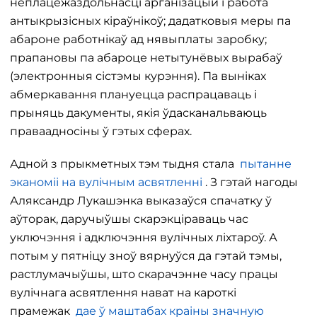
неплацежаздольнасці арганізацый і работа
антыкрызісных кіраўнікоў; дадатковыя меры па
абароне работнікаў ад нявыплаты заробку;
прапановы па абароце нетытунёвых вырабаў
(электронныя сістэмы курэння). Па выніках
абмеркавання плануецца распрацаваць і
прыняць дакументы, якія ўдасканальваюць
праваадносіны ў гэтых сферах.
Адной з прыкметных тэм тыдня стала
пытанне
эканоміі на вулічным асвятленні
. З гэтай нагоды
Аляксандр Лукашэнка выказаўся спачатку ў
аўторак, даручыўшы скарэкціраваць час
уключэння і адключэння вулічных ліхтароў. А
потым у пятніцу зноў вярнуўся да гэтай тэмы,
растлумачыўшы, што скарачэнне часу працы
вулічнага асвятлення нават на кароткі
прамежак
дае ў маштабах краіны значную