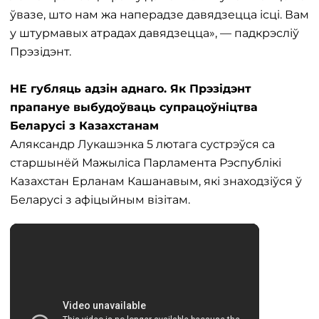
ўвазе, што нам жа наперадзе давядзецца ісці. Вам
у штурмавых атрадах давядзецца», — падкрэсліў
Прэзідэнт.
НЕ губляць адзін аднаго. Як Прэзідэнт
прапануе выбудоўваць супрацоўніцтва
Беларусі з Казахстанам
Аляксандр Лукашэнка 5 лютага сустрэўся са
старшынёй Мажыліса Парламента Рэспублікі
Казахстан Ерланам Кашанавым, які знаходзіўся ў
Беларусі з афіцыйным візітам.