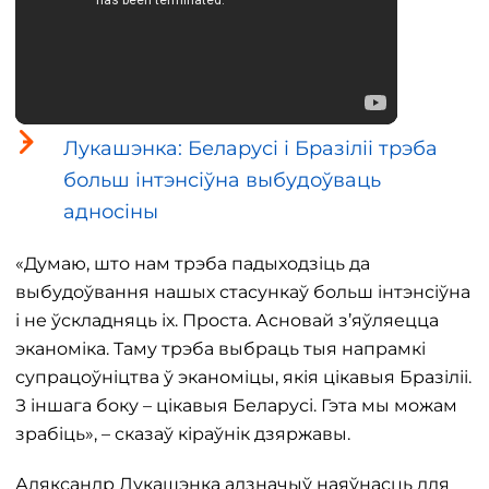
Лукашэнка: Беларусі і Бразіліі трэба
больш інтэнсіўна выбудоўваць
адносіны
«Думаю, што нам трэба падыходзіць да
выбудоўвання нашых стасункаў больш інтэнсіўна
і не ўскладняць іх. Проста. Асновай з’яўляецца
эканоміка. Таму трэба выбраць тыя напрамкі
супрацоўніцтва ў эканоміцы, якія цікавыя Бразіліі.
З іншага боку – цікавыя Беларусі. Гэта мы можам
зрабіць», – сказаў кіраўнік дзяржавы.
Аляксандр Лукашэнка адзначыў наяўнасць для