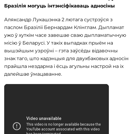
Бразілія могуць інтэнсіфікаваць адносіны
Аляксандр Лукашэнка 2 лютага сустрэўся з
паслом Бразіліі Бернардам Клінглам. Дыпламат
ужо ў хуткім часе завешае сваю дыпламатычную
місію ў Беларусі. У такіх выпадках прыём на
вышэйшым узроўні – гэта заўсёды відавочны
знак таго, што кадэнцыя для двухбаковых адносін
прайшла нездарма і ёсць агульны настрой на іх
далейшае ўмацаванне.