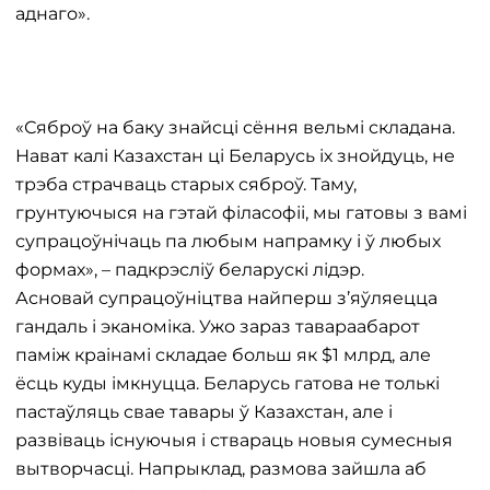
аднаго».
«Сяброў на баку знайсці сёння вельмі складана.
Нават калі Казахстан ці Беларусь іх знойдуць, не
трэба страчваць старых сяброў. Таму,
грунтуючыся на гэтай філасофіі, мы гатовы з вамі
супрацоўнічаць па любым напрамку і ў любых
формах», – падкрэсліў беларускі лідэр.
Асновай супрацоўніцтва найперш з’яўляецца
гандаль і эканоміка. Ужо зараз тавараабарот
паміж краінамі складае больш як $1 млрд, але
ёсць куды імкнуцца. Беларусь гатова не толькі
пастаўляць свае тавары ў Казахстан, але і
развіваць існуючыя і ствараць новыя сумесныя
вытворчасці. Напрыклад, размова зайшла аб