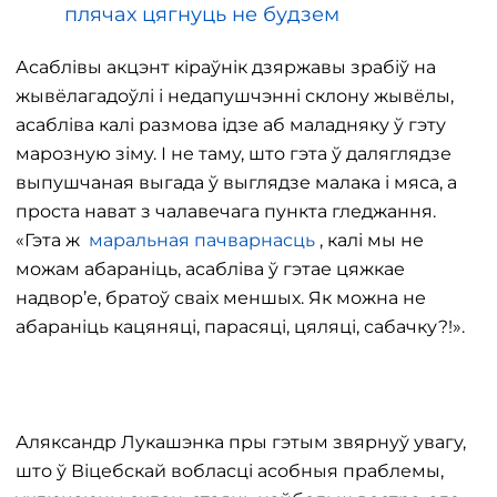
плячах цягнуць не будзем
Асаблівы акцэнт кіраўнік дзяржавы зрабіў на
жывёлагадоўлі і недапушчэнні склону жывёлы,
асабліва калі размова ідзе аб маладняку ​​ў гэту
марозную зіму. І не таму, што гэта ў даляглядзе
выпушчаная выгада ў выглядзе малака і мяса, а
проста нават з чалавечага пункта гледжання.
«Гэта ж
маральная пачварнасць
, калі мы не
можам абараніць, асабліва ў гэтае цяжкае
надвор’е, братоў сваіх меншых. Як можна не
абараніць кацяняці, парасяці, цяляці, сабачку?!».
Аляксандр Лукашэнка пры гэтым звярнуў увагу,
што ў Віцебскай вобласці асобныя праблемы,