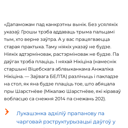
«Дапаможам пад канкрэтны вынік. Без усялякіх
указаў. Грошы трэба аддаваць трыма пальцамі
тым, хто верне заўтра. А у вас працягваецца
старая практыка. Таму ніякіх указаў не будзе.
Ніякіх адтэрміновак, растэрміновак не будзе. Па
даўгах трэба плаціць. І няхай Нікіціна (намеснік
старшыні Віцебскага аблвыканкама Анжаліка
Нікіціна. — Заўвага БЕЛТА) разлічыць і пакладзе
на стол, як яна будзе плаціць тое, што абяцала
пры Шарстнёве (Мікалаю Шарстнёве, які кіраваў
вобласцю са снежня 2014 па снежань 202).
Лукашэнка адхіліў прапанову па
чарговай рэструктурызацыі даўгоў у