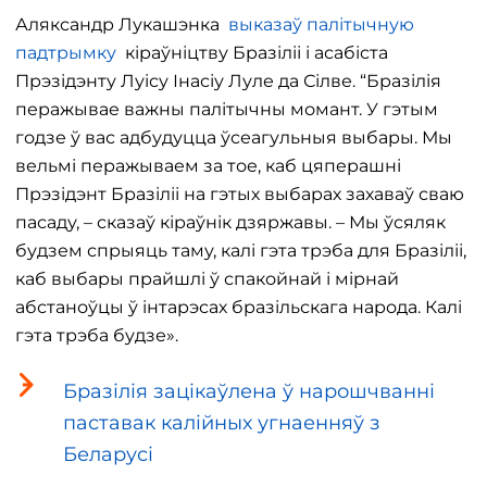
Аляксандр Лукашэнка
выказаў палітычную
падтрымку
кіраўніцтву Бразіліі і асабіста
Прэзідэнту Луісу Інасіу Луле да Сілве. “Бразілія
перажывае важны палітычны момант. У гэтым
годзе ў вас адбудуцца ўсеагульныя выбары. Мы
вельмі перажываем за тое, каб цяперашні
Прэзідэнт Бразіліі на гэтых выбарах захаваў сваю
пасаду, – сказаў кіраўнік дзяржавы. – Мы ўсяляк
будзем спрыяць таму, калі гэта трэба для Бразіліі,
каб выбары прайшлі ў спакойнай і мірнай
абстаноўцы ў інтарэсах бразільскага народа. Калі
гэта трэба будзе».
Бразілія зацікаўлена ў нарошчванні
паставак калійных угнаенняў з
Беларусі