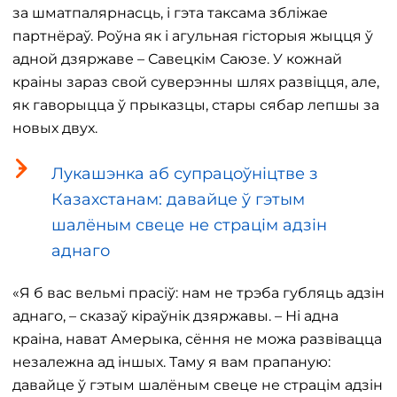
за шматпалярнасць, і гэта таксама збліжае
партнёраў. Роўна як і агульная гісторыя жыцця ў
адной дзяржаве – Савецкім Саюзе. У кожнай
краіны зараз свой суверэнны шлях развіцця, але,
як гаворыцца ў прыказцы, стары сябар лепшы за
новых двух.
Лукашэнка аб супрацоўніцтве з
Казахстанам: давайце ў гэтым
шалёным свеце не страцім адзін
аднаго
«Я б вас вельмі прасіў: нам не трэба губляць адзін
аднаго, – сказаў кіраўнік дзяржавы. – Ні адна
краіна, нават Амерыка, сёння не можа развівацца
незалежна ад іншых. Таму я вам прапаную:
давайце ў гэтым шалёным свеце не страцім адзін