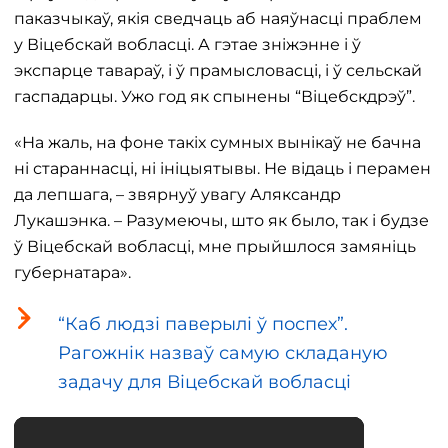
паказчыкаў, якія сведчаць аб наяўнасці праблем
у Віцебскай вобласці. А гэтае зніжэнне і ў
экспарце тавараў, і ў прамысловасці, і ў сельскай
гаспадарцы. Ужо год як спынены “Віцебскдрэў”.
«На жаль, на фоне такіх сумных вынікаў не бачна
ні стараннасці, ні ініцыятывы. Не відаць і перамен
да лепшага, – звярнуў увагу Аляксандр
Лукашэнка. – Разумеючы, што як было, так і будзе
ў Віцебскай вобласці, мне прыйшлося замяніць
губернатара».
“Каб людзі паверылі ў поспех”.
Рагожнік назваў самую складаную
задачу для Віцебскай вобласці