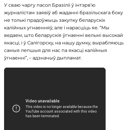
У сваю чаргу пасол Бразіліі ў інтэрв’ю
журналістам заявіў аб жаданні бразільскага боку
не толькі прадоўжыць закупку беларускіх
калійных угнаенняў, але і нарасціць яе. “Мы
ведаем, што беларускія ўгнаенні вельмі высокай
якасці, і ў Салігорску, на нашу думку, вырабляюць
самыя лепшыя для нас па якасці калійныя
ўгнаенні”, – адзначыў дыпламат.