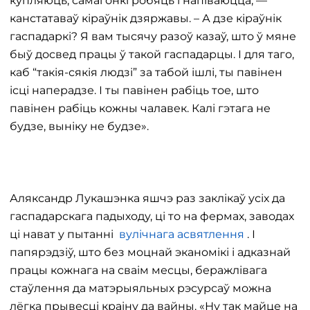
купляюць, самагонкі робяць і напіваюцца, —
канстатаваў кіраўнік дзяржавы. – А дзе кіраўнік
гаспадаркі? Я вам тысячу разоў казаў, што ў мяне
быў досвед працы ў такой гаспадарцы. І для таго,
каб “такія-сякія людзі” за табой ішлі, ты павінен
ісці наперадзе. І ты павінен рабіць тое, што
павінен рабіць кожны чалавек. Калі гэтага не
будзе, выніку не будзе».
Аляксандр Лукашэнка яшчэ раз заклікаў усіх да
гаспадарскага падыходу, ці то на фермах, заводах
ці нават у пытанні
вулічнага асвятлення
. І
папярэдзіў, што без моцнай эканомікі і адказнай
працы кожнага на сваім месцы, беражлівага
стаўлення да матэрыяльных рэсурсаў можна
лёгка прывесці краіну да вайны. «Ну так майце на