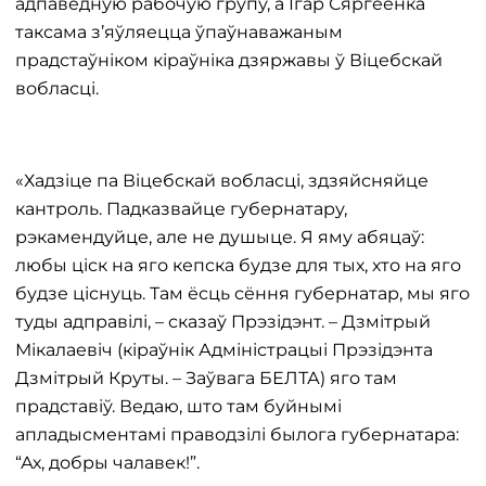
адпаведную рабочую групу, а Ігар Сяргеенка
таксама з’яўляецца ўпаўнаважаным
прадстаўніком кіраўніка дзяржавы ў Віцебскай
вобласці.
«Хадзіце па Віцебскай вобласці, здзяйсняйце
кантроль. Падказвайце губернатару,
рэкамендуйце, але не душыце. Я яму абяцаў:
любы ціск на яго кепска будзе для тых, хто на яго
будзе ціснуць. Там ёсць сёння губернатар, мы яго
туды адправілі, – сказаў Прэзідэнт. – Дзмітрый
Мікалаевіч (кіраўнік Адміністрацыі Прэзідэнта
Дзмітрый Круты. – Заўвага БЕЛТА) яго там
прадставіў. Ведаю, што там буйнымі
апладысментамі праводзілі былога губернатара:
“Ах, добры чалавек!”.