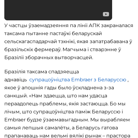
У частцы ўзаемадзеяння па лініі АПК закраналася
таксама пытанне пастаўкі беларускай
сельскагаспадарчай тэхнікі, якая запатрабавана ў
бразільскіх фермераў. Магчыма і стварэнне ў
Бразіліі зборачных вытворчасцей.
Бразілія таксама спадзяецца
аднавіць
супрацоўніцтва Embraer з Беларуссю
,
якое ў апошнія гады было ўскладнена з-за
санкцый. «Нам здаецца, што нам удасца
пераадолець праблемы, якія застаюцца. Бо мы
лічым, што супрацоўніцтва паміж Беларуссю і
Embraer будзе ўзаемавыгадным. Мы вырабляем
самыя лепшыя самалёты, а Беларусь гатова
прапанаваць нам вельмі вялікі рынак – прастора