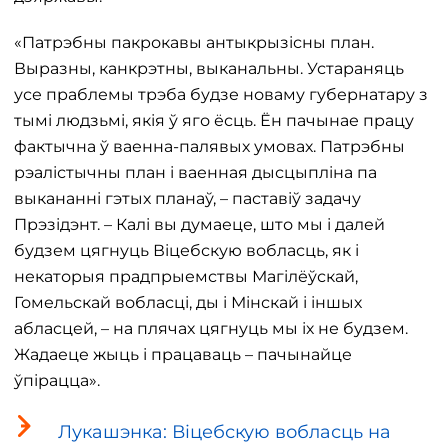
«Патрэбны пакрокавы антыкрызісны план.
Выразны, канкрэтны, выканальны. Устараняць
усе праблемы трэба будзе новаму губернатару з
тымі людзьмі, якія ў яго ёсць. Ён пачынае працу
фактычна ў ваенна-палявых умовах. Патрэбны
рэалістычны план і ваенная дысцыпліна па
выкананні гэтых планаў, – паставіў задачу
Прэзідэнт. – Калі вы думаеце, што мы і далей
будзем цягнуць Віцебскую вобласць, як і
некаторыя прадпрыемствы Магілёўскай,
Гомельскай вобласці, ды і Мінскай і іншых
абласцей, – на плячах цягнуць мы іх не будзем.
Жадаеце жыць і працаваць – пачынайце
ўпірацца».
Лукашэнка: Віцебскую вобласць на