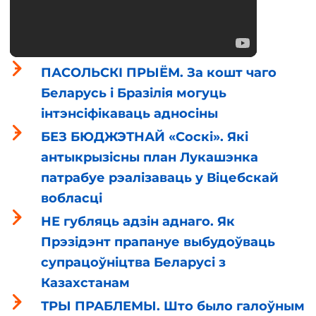
ПАСОЛЬСКІ ПРЫЁМ. За кошт чаго
Беларусь і Бразілія могуць
інтэнсіфікаваць адносіны
БЕЗ БЮДЖЭТНАЙ «Соскі». Які
антыкрызісны план Лукашэнка
патрабуе рэалізаваць у Віцебскай
вобласці
НЕ губляць адзін аднаго. Як
Прэзідэнт прапануе выбудоўваць
супрацоўніцтва Беларусі з
Казахстанам
ТРЫ ПРАБЛЕМЫ. Што было галоўным