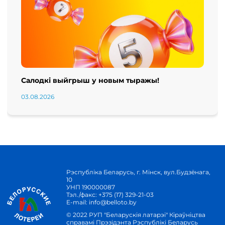
Салодкі выйгрыш у новым тыражы!
03.08.2026
Рэспубліка Беларусь, г. Мінск, вул.Будзёнага,
10
УНП 190000087
Тэл./факс:
+375 (17) 329-21-03
E-mail:
info@belloto.by
© 2022 РУП "Беларускія латарэі" Кіраўніцтва
справамі Прэзідэнта Рэспублікі Беларусь