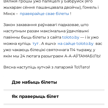
Вялікія грошы ўжо паляцелі ў Бабруйск (яго
жыхарам сёння пашанцавала двойчы), Гомель і
Мінск –
правярайце свае білеты
!
Закон захавання раўнавагі падказвае, што
наступным разам максімальна ўдачлівымі
павінны быць білеты з сайта
toloto.by
— і іх ужо
можна купіць
тут
. А яшчэ
на сайце toloto.by
вас
ужо чакаюць білецікі святочнага 114 тыражу, у
якім мы 24 лютага разыграем А-А-АЎТАМАБІЛЬ!
Вясна наступіць хутчэй з латарэяй То!Лато!
Дзе набыць білеты
Як праверыць білет