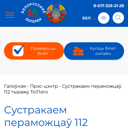
8-017-329-21-28
Праверыць
Купіць білет
білет
онлайн
Галоўная
-
Прэс-цэнтр
-
Сустракаем пераможцаў
112 тыражу То!Лато
Сустракаем
пераможцаў 112