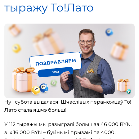
тыражу То!Лато
Ну і субота выдалася! Шчаслівых пераможцаў То!
Лато стала яшчэ больш!
У 112 тыражы мы разыгралі больш за 46 000 BYN,
з іх 16 000 BYN – буйнымі прызамі па 4000.