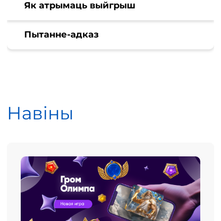
Як атрымаць выйгрыш
Пытанне-адказ
Навіны