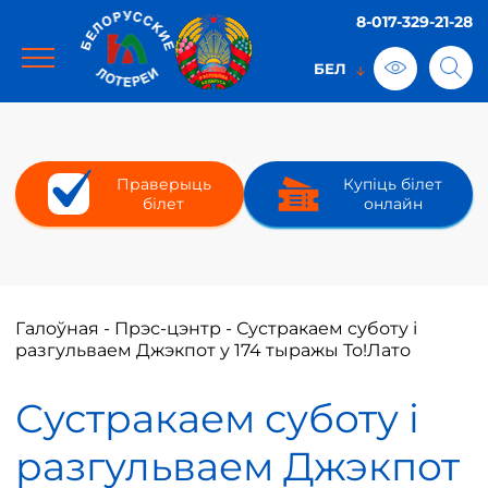
8-017-329-21-28
Праверыць
Купіць білет
білет
онлайн
Галоўная
-
Прэс-цэнтр
-
Сустракаем суботу і
разгульваем Джэкпот у 174 тыражы То!Лато
Сустракаем суботу і
разгульваем Джэкпот