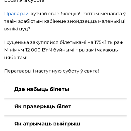
Вось гэта субота!
Правярай
хутчэй свае білецікі! Раптам менавіта ў
тваім асабістым кабінеце знойдзецца маленькі ці
вялікі цуд?
І хуценька закупляйся білетыкамі на 175-й тыраж!
Мінімум 12 000 BYN буйнымі прызамі чакаюць
цябе там!
Ператвары і наступную суботу ў свята!
Дзе набыць білеты
Як праверыць білет
Як атрымаць выйгрыш