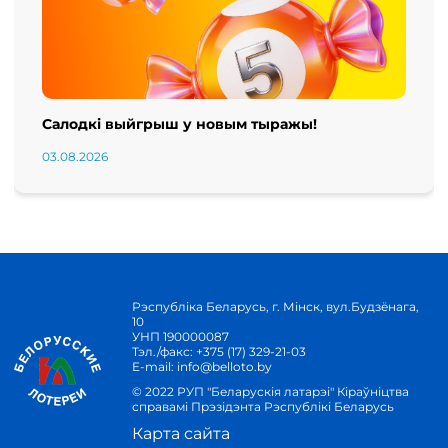
Салодкі выйгрыш у новым тыражы!
03.08.2026
Рэспубліка Беларусь, г. Мінск, вул.Будзёнага,
10
УНП 190000087
Тэл./факс:
+375 (17) 329-21-03
E-mail:
info@belloto.by
© 2022 РУП "Беларускія латарэі" Кіраўніцтва
справамі Прэзідэнта Рэспублікі Беларусь
Карта сайта