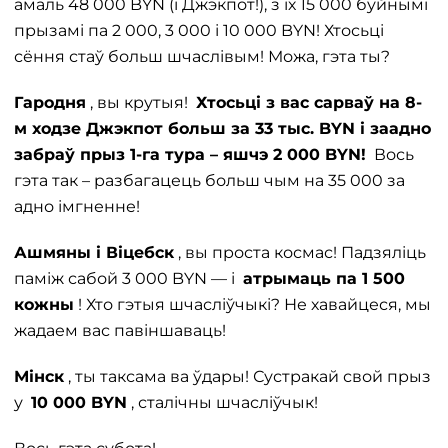
амаль 48 000 BYN (і Джэкпот!), з іх 15 000 буйнымі
прызамі па 2 000, 3 000 і 10 000 BYN! Хтосьці
сёння стаў больш шчаслівым! Можа, гэта ты?
Гародня
, вы крутыя!
Хтосьці з вас сарваў на 8-
м ходзе Джэкпот больш за 33 тыс. BYN і заадно
забраў прыз 1-га тура – яшчэ 2 000 BYN!
Вось
гэта так – разбагацець больш чым на 35 000 за
адно імгненне!
Ашмяны і Віцебск
, вы проста космас! Падзяліць
паміж сабой 3 000 BYN — і
атрымаць па 1 500
кожны
! Хто гэтыя шчасліўчыкі? Не хавайцеся, мы
жадаем вас павіншаваць!
Мінск
, ты таксама ва ўдары! Сустракай свой прыз
у
10 000 BYN
, сталічны шчасліўчык!