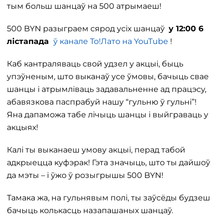
тым больш шанцаў на 500 атрымаеш!
500 BYN разыграем сярод усіх шанцаў
у 12:00 6
лістапада
ў канале То!Лато на YouTube
!
Каб кантраляваць свой удзел у акцыі, быць
упэўненым, што выканаў усе ўмовы, бачыць свае
шанцы і атрымліваць задавальненне ад працэсу,
абавязкова паспрабуй нашу “гульню ў гульні”!
Яна дапаможа табе лічыць шанцы і выйграваць у
акцыях!
Калі ты выканаеш умову акцыі, перад табой
адкрыецца куфэрак! Гэта значыць, што ты дайшоў
да мэты – і ўжо ў розыгрышы 500 BYN!
Тамака жа, на гульнявым полі, ты заўсёды будзеш
бачыць колькасць назапашаных шанцаў.