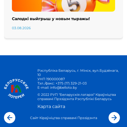
Салодкі выйгрыш у новым тыражы!
03.08.2026
Рэспубліка Беларусь, г. Мінск, вул.Будзёнага,
10
УНП 190000087
Тэл./факс:
+375 (17) 329-21-03
E-mail:
info@belloto.by
© 2022 РУП "Беларускія латарэі" Кіраўніцтва
справамі Прэзідэнта Рэспублікі Беларусь
Карта сайта
Сайт Кіраўніцтва справамі Прэзідэнта