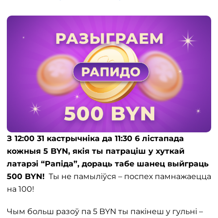
З 12:00 31 кастрычніка да 11:30 6 лістапада
кожныя 5 BYN, якія ты патраціш у хуткай
латарэі “Рапіда”, дораць табе шанец выйграць
500 BYN!
Ты не памыліўся – поспех памнажаецца
на 100!
Чым больш разоў па 5 BYN ты пакінеш у гульні –