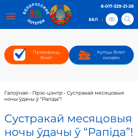
8-017-329-21-28
Праверыць
Купіць білет
білет
онлайн
Галоўная
-
Прэс-цэнтр
-
Сустракай месяцовыя
ночы ўдачы ў “Рапіда”!
Сустракай месяцовыя
ночы ўдачы ў “Рапіда”!