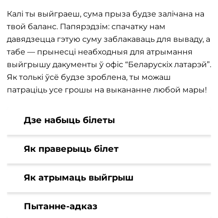
Калі ты выйграеш, сума прыза будзе залічана на
твой баланс. Папярэдзім: спачатку нам
давядзецца гэтую суму заблакаваць для вываду, а
табе — прынесці неабходныя для атрымання
выйгрышу дакументы ў офіс “Беларускіх латарэй”.
Як толькі ўсё будзе зроблена, ты можаш
патраціць усе грошы на выкананне любой мары!
Дзе набыць білеты
Як праверыць білет
Як атрымаць выйгрыш
Пытанне-адказ