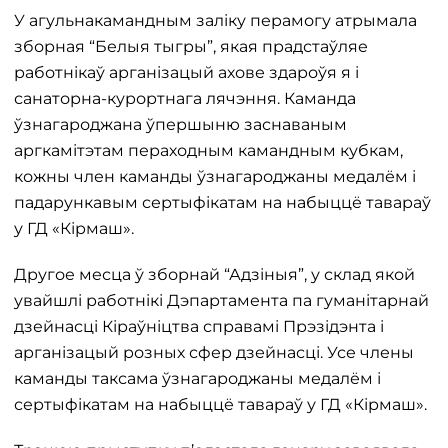
У агульнакамандным заліку перамогу атрымала
зборная “Белыя тыгры”, якая прадстаўляе
работнікаў арганізацый ахове здароўя я і
санаторна-курортнага лячэння. Каманда
ўзнагароджана ўпершыню заснаваным
аргкамітэтам пераходным камандным кубкам,
кожны член каманды ўзнагароджаны медалём і
падарункавым сертыфікатам на набыццё тавараў
у ГД «Кірмаш».
Другое месца ў зборнай “Адзіныя”, у склад якой
увайшлі работнікі Дэпартамента па гуманітарнай
дзейнасці Кіраўніцтва справамі Прэзідэнта і
арганізацый розных сфер дзейнасці. Усе члены
каманды таксама ўзнагароджаны медалём і
сертыфікатам на набыццё тавараў у ГД «Кірмаш».