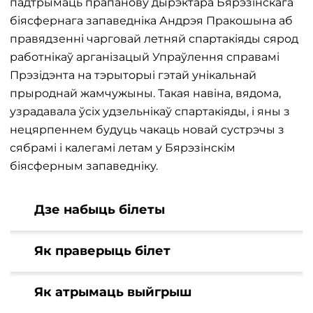
падтрымаць прапанову дырэктара Бярэзінскага
біясфернага запаведніка Андрэя Пракошына аб
правядзенні чарговай летняй спартакіяды сярод
работнікаў арганізацый Упраўлення справамі
Прэзідэнта на тэрыторыі гэтай унікальнай
прыроднай жамчужыны. Такая навіна, вядома,
узрадавала ўсіх удзельнікаў спартакіяды, і яны з
нецярпеннем будуць чакаць новай сустрэчы з
сябрамі і калегамі летам у Бярэзінскім
біясферным запаведніку.
Дзе набыць білеты
Як праверыць білет
Як атрымаць выйгрыш