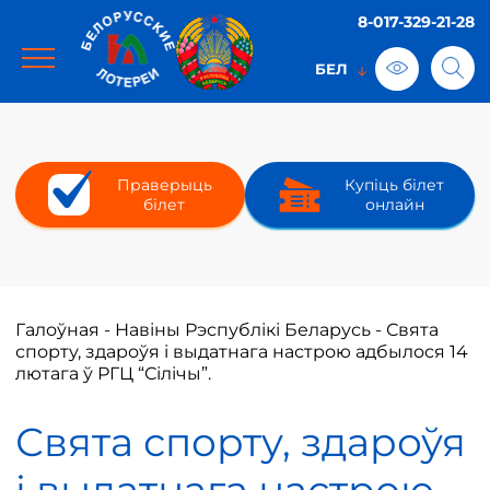
8-017-329-21-28
Праверыць
Купіць білет
білет
онлайн
Галоўная
-
Навіны Рэспублікі Беларусь
-
Свята
спорту, здароўя і выдатнага настрою адбылося 14
лютага ў РГЦ “Сілічы”.
Свята спорту, здароўя