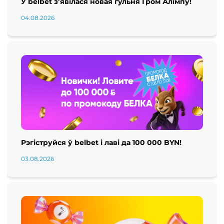
У belbet з’явілася новая гульня Гром Алімпу!
04.08.2026
Рэгіструйся ў belbet і лаві да 100 000 BYN!
03.08.2026