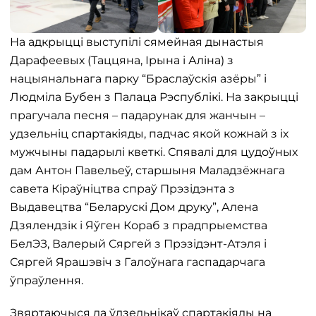
На адкрыцці выступілі сямейная дынастыя
Дарафеевых (Таццяна, Ірына і Аліна) з
нацыянальнага парку “Браслаўскія азёры” і
Людміла Бубен з Палаца Рэспублікі. На закрыцці
прагучала песня – падарунак для жанчын –
удзельніц спартакіяды, падчас якой кожнай з іх
мужчыны падарылі кветкі. Спявалі для цудоўных
дам Антон Павельеў, старшыня Маладзёжнага
савета Кіраўніцтва спраў Прэзідэнта з
Выдавецтва “Беларускі Дом друку”, Алена
Дзялендзік і Яўген Кораб з прадпрыемства
БелЭЗ, Валерый Сяргей з Прэзідэнт-Атэля і
Сяргей Ярашэвіч з Галоўнага гаспадарчага
ўпраўлення.
Звяртаючыся да ўдзельнікаў спартакіяды на