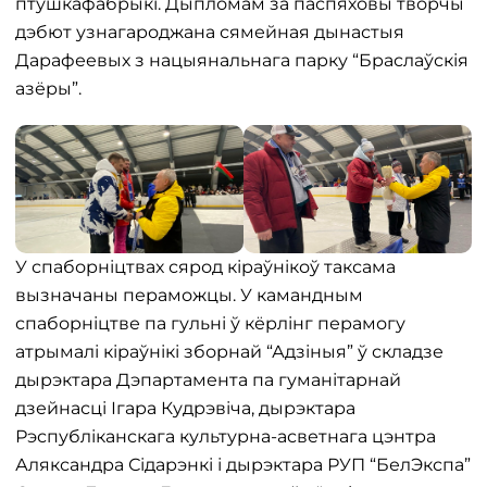
птушкафабрыкі. Дыпломам за паспяховы творчы
дэбют узнагароджана сямейная дынастыя
Дарафеевых з нацыянальнага парку “Браслаўскія
азёры”.
У спаборніцтвах сярод кіраўнікоў таксама
вызначаны пераможцы. У камандным
спаборніцтве па гульні ў кёрлінг перамогу
атрымалі кіраўнікі зборнай “Адзіныя” ў складзе
дырэктара Дэпартамента па гуманітарнай
дзейнасці Ігара Кудрэвіча, дырэктара
Рэспубліканскага культурна-асветнага цэнтра
Аляксандра Сідарэнкі і дырэктара РУП “БелЭкспа”