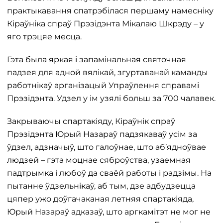
практыкавання спатрэбілася першаму намесніку
Кіраўніка спраў Прэзідэнта Мікалаю Шкрэду – у
яго трэцяе месца.
Гэта была яркая і запамінальная святочная
падзея для адной вялікай, згуртаванай каманды
работнікаў арганізацый Упраўлення справамі
Прэзідэнта. Удзел у ім узялі больш за 700 чалавек.
Закрываючы спартакіяду, Кіраўнік спраў
Прэзідэнта Юрый Назараў падзякаваў усім за
ўдзел, адзначыў, што галоўнае, што аб’ядноўвае
людзей – гэта моцнае сяброўства, узаемная
падтрымка і любоў да сваёй работы і радзімы. На
пытанне ўдзельнікаў, аб тым, дзе адбудзецца
цяпер ужо доўгачаканая летняя спартакіяда,
Юрый Назараў адказаў, што аргкамітэт не мог не