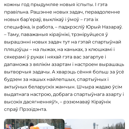
кожны год прыдумляе новыя іспыты. І гэта
правільна. Рашэнне новых задач, пераадоленне
новых бар’ераў, выклікаў і ўмоў – гэта іх
спецыфіка, іх работа, – падкрэсліў Юрый Назараў.
– Таму, паважаныя кіраўнікі, трэніруйцеся ў
вырашэнні новых задач тут на гэтай спартыўнай
пляцоўцы – на лыжах, на каньках, з клюшкамі і
сякерамі ў руках і няхай гэта вас загартуе і
дапаможа з вялікім азартам і настроем вырашаць
вытворчыя задачы. А хварэць сёння больш за ўсё
будзем за нашых найлепшых, спартыўных і
актыўных беларускіх жанчын. Шчыра жадаю ўсім
выдатнага настрою, добрага спартыўнага азарту і
высокіх дасягненняў!», – рэзюмаваў Кіраўнік
спраў Прэзідэнта.