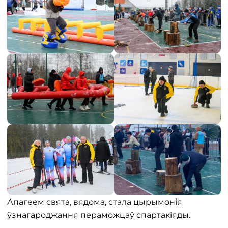
Апагеем свята, вядома, стала цырымонія
ўзнагароджання пераможцаў спартакіяды.