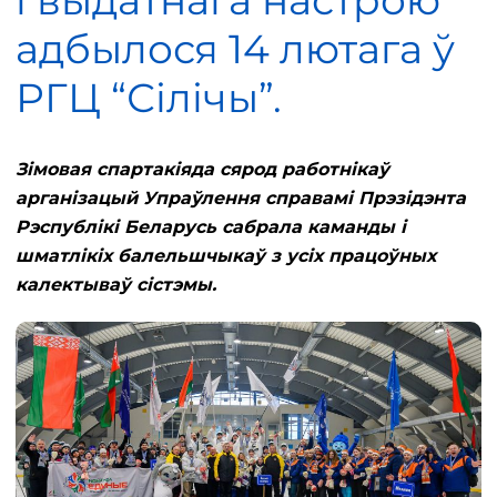
і выдатнага настрою
адбылося 14 лютага ў
РГЦ “Сілічы”.
Зімовая спартакіяда сярод работнікаў
арганізацый Упраўлення справамі Прэзідэнта
Рэспублікі Беларусь сабрала каманды і
шматлікіх балельшчыкаў з усіх працоўных
калектываў сістэмы.