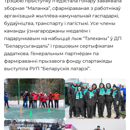
Трэцюю прыступку п’едэстала гонару заваявала
зборная “Маланка”, сфарміраваная з работнікаў
арганізацый жыллёва-камунальнай гаспадаркі,
будаўніцтва, транспарту і лагістыкі. Усе члены
каманды ўзнагароджаны медалём і
падарункавым на набыццё лыж “Тэлеханы” ў ДП
“Беларусьгандаль” і грашовым сертыфікатам
дадаткова. Генеральным партнёрам па
фарміраванні прызавога фонду спартакіяды
выступіла РУП “Беларускія латарэі”.