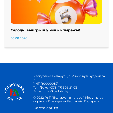
Салодкі выйгрыш у новым тыражы!
03.08.2026
Рэспубліка Беларусь, г. Мінск, вул.Будзёнага,
10
УНП 190000087
Тэл./факс:
+375 (17) 329-21-03
E-mail:
info@belloto.by
© 2022 РУП "Беларускія латарэі" Кіраўніцтва
справамі Прэзідэнта Рэспублікі Беларусь
Карта сайта