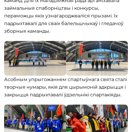
каманд. Для іх Маладзёжная рада арганізавала
займальныя спаборніцтвы і конкурсы,
пераможцы якіх узнагароджваліся прызамі. Іх
падрыхтавалі для сваіх балельшчыкаў і гледачоў
зборныя каманды.
Асобным упрыгожаннем спартыўнага свята сталі
творчыя нумары, якія для цырымоній адкрыцця і
закрыцця падрыхтавалі ўдзельнікі спартакіяды.