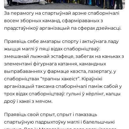
За перамогу на спартыўнай арэне спаборнічалі
восем зборных каманд, сфарміраваных з
прадстаўнікоў арганізацый па сферах дзейнасці.
Праявіць сябе аматары спорту і актыўнага ладу
жыцця маглі ў пяці відах спаборніцтваў:
змешанай лыжнай эстафеце, забегах на каньках з
элементамі фігурнага катання, камандных
выпрабаваннях у фармаце квэста, лазертагу, у
спаборніцтвах “трапны хакеіст”. Кіраўнікі
арганізацый таксама спаборнічалі паміж сабой у
трох відах спаборніцтваў: гульні ў кёрлінг, калцы
дроў і хакеі з мячом.
Праявіць свой спрыт, спрыт і паказаць
спартыўную падрыхтоўку маглі і балельшчыкі