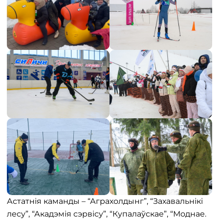
Астатнія каманды – “Аграхолдынг”, “Захавальнікі
лесу”, “Акадэмія сэрвісу”, “Купалаўскае”, “Моднае.