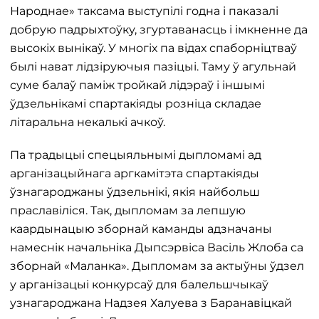
Народнае» таксама выступілі годна і паказалі
добрую падрыхтоўку, згуртаванасць і імкненне да
высокіх вынікаў. У многіх па відах спаборніцтваў
былі нават лідзіруючыя пазіцыі. Таму ў агульнай
суме балаў паміж тройкай лідэраў і іншымі
ўдзельнікамі спартакіяды розніца складае
літаральна некалькі ачкоў.
Па традыцыі спецыяльнымі дыпломамі ад
арганізацыйнага аргкамітэта спартакіяды
ўзнагароджаны ўдзельнікі, якія найбольш
праславіліся. Так, дыпломам за лепшую
каардынацыю зборнай каманды адзначаны
намеснік начальніка Дыпсэрвіса Васіль Жлоба са
зборнай «Маланка». Дыпломам за актыўны ўдзел
у арганізацыі конкурсаў для балельшчыкаў
узнагароджана Надзея Халуева з Баранавіцкай