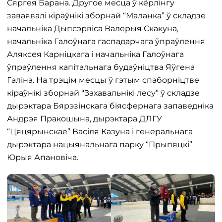
Сяргея Барана. Другое месца ў кёрлінгу
заваявалі кіраўнікі зборнай “Маланка” ў складзе
начальніка Дыпсэрвіса Валерыя Скакуна,
начальніка Галоўнага гаспадарчага ўпраўлення
Аляксея Карніцкага і начальніка Галоўнага
ўпраўлення капітальнага будаўніцтва Яўгена
Галіна. На трэцім месцы ў гэтым спаборніцтве
кіраўнікі зборнай “Захавальнікі лесу” ў складзе
дырэктара Бярэзінскага біясфернага запаведніка
Андрэя Пракошына, дырэктара ДЛГУ
“Цяцярынскае” Васіля Казуна і генеральнага
дырэктара нацыянальнага парку “Прыпяцкі”
Юрыя Апановіча.