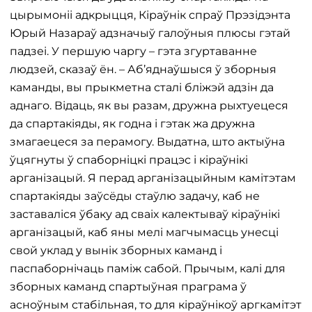
цырымоніі адкрыцця, Кіраўнік спраў Прэзідэнта
Юрый Назараў адзначыў галоўныя плюсы гэтай
падзеі. У першую чаргу – гэта згуртаванне
людзей, сказаў ён. – Аб’яднаўшыся ў зборныя
каманды, вы прыкметна сталі бліжэй адзін да
аднаго. Відаць, як вы разам, дружна рыхтуецеся
да спартакіяды, як годна і гэтак жа дружна
змагаецеся за перамогу. Выдатна, што актыўна
ўцягнуты ў спаборніцкі працэс і кіраўнікі
арганізацый. Я перад арганізацыйным камітэтам
спартакіяды заўсёды стаўлю задачу, каб не
заставаліся ўбаку ад сваіх калектываў кіраўнікі
арганізацый, каб яны мелі магчымасць унесці
свой уклад у вынік зборных каманд і
паспаборнічаць паміж сабой. Прычым, калі для
зборных каманд спартыўная праграма ў
асноўным стабільная, то для кіраўнікоў аргкамітэт