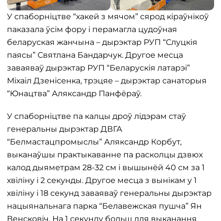
У спаборніцтве “хакей з мячом” сярод кіраўнікоў
паказала ўсім фору і перамагла цудоўная
беларуская жанчына – дырэктар РУП “Слуцкія
паясы” Святлана Бандарчук. Другое месца
заваяваў дырэктар РУП “Беларускія латарэі”
Міхаіл Дзенісенка, трэцяе – дырэктар санаторыя
“Юнацтва” Аляксандр Панфёраў.
У спаборніцтве па калцы дроў лідэрам стаў
генеральны дырэктар ДВГА
“Белмастацпромыслы” Аляксандр Корбут,
выканаўшы практыкаванне па расколцы дзвюх
калод дыяметрам 28-32 см і вышынёй 40 см за 1
хвіліну і 2 секунды. Другое месца з вынікам у 1
хвіліну і 18 секунд заваяваў генеральны дырэктар
нацыянальнага парка “Белавежская пушча” Ян
Венсковіч. На 1 секунду больш для выканання