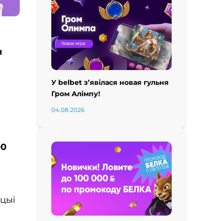
ы
У belbet з’явілася новая гульня
Гром Алімпу!
04.08.2026
00
кцыі