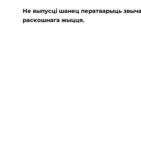
Не выпусці шанец ператварыць звыча
раскошнага жыцця.