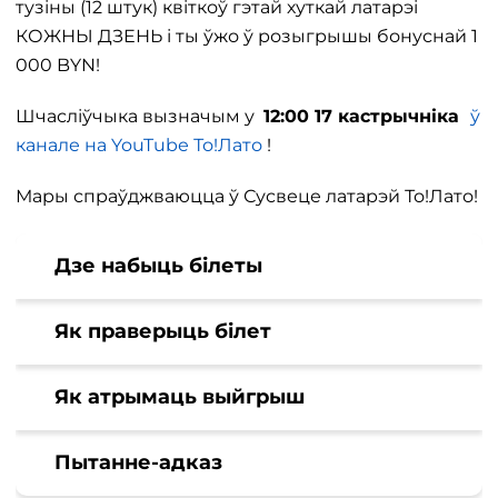
тузіны (12 штук) квіткоў гэтай хуткай латарэі
КОЖНЫ ДЗЕНЬ і ты ўжо ў розыгрышы бонуснай 1
000 BYN!
Шчасліўчыка вызначым у
12:00 17 кастрычніка
ў
канале на YouTubе То!Лато
!
Мары спраўджваюцца ў Сусвеце латарэй То!Лато!
Дзе набыць білеты
Як праверыць білет
Як атрымаць выйгрыш
Пытанне-адказ