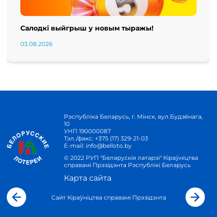
Салодкі выйгрыш у новым тыражы!
03.08.2026
Рэспубліка Беларусь, г. Мінск, вул.Будзёнага,
10
УНП 190000087
Тэл./факс:
+375 (17) 329-21-03
E-mail:
info@belloto.by
© 2022 РУП "Беларускія латарэі" Кіраўніцтва
справамі Прэзідэнта Рэспублікі Беларусь
Карта сайта
Сайт Кіраўніцтва справамі Прэзідэнта