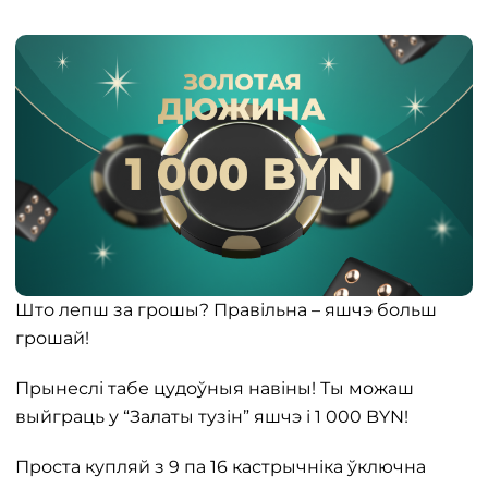
Што лепш за грошы? Правільна – яшчэ больш
грошай!
Прынеслі табе цудоўныя навіны! Ты можаш
выйграць у “Залаты тузін” яшчэ і 1 000 BYN!
Проста купляй з 9 па 16 кастрычніка ўключна