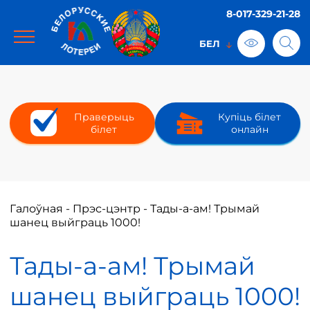
8-017-329-21-28
Праверыць
Купіць білет
білет
онлайн
Галоўная
-
Прэс-цэнтр
-
Тады-а-ам! Трымай
шанец выйграць 1000!
Тады-а-ам! Трымай
шанец выйграць 1000!