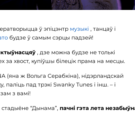
ератворыцца ў эпіцэнтр
музыкі
, танцаў і
ато
будзе ў самым сэрцы падзей!
 актыўнасцяў
, дзе можна будзе не толькі
ех за хвост, купіўшы білецік прама на месцы.
A (яна ж Вольга Серабкіна), нідэрландскай
паліць пад трэкі Swanky Tunes і інш. – і
зам з вамі!
а стадыёне “Дынама”,
пачні гэта лета незабыўн