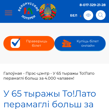
8-017-329-21-28
Праверыць
Купіць білет
білет
онлайн
Галоўная
-
Прэс-цэнтр
-
У 65 тыражы То!Лато
перамаглі больш за 4.000 чалавек!
У 65 тыражы То!Лато
перамаглі больш за