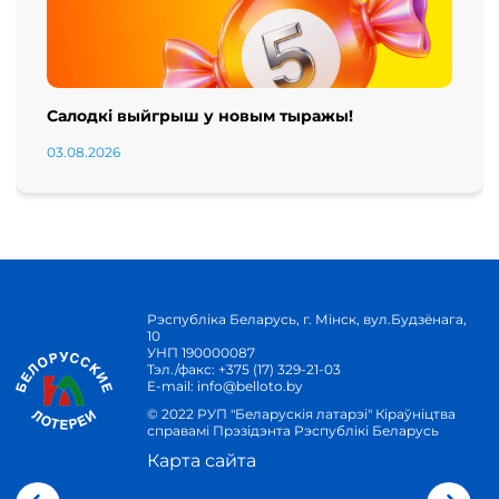
Салодкі выйгрыш у новым тыражы!
03.08.2026
Рэспубліка Беларусь, г. Мінск, вул.Будзёнага,
10
УНП 190000087
Тэл./факс:
+375 (17) 329-21-03
E-mail:
info@belloto.by
© 2022 РУП "Беларускія латарэі" Кіраўніцтва
справамі Прэзідэнта Рэспублікі Беларусь
Карта сайта