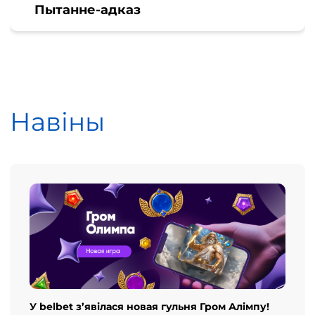
Пытанне-адказ
Навіны
У belbet з’явілася новая гульня Гром Алімпу!