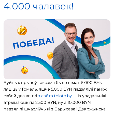
4.000 чалавек!
Буйных прызоў таксама было шмат: 5.000 BYN
ляціць у Гомель, яшчэ 5.000 BYN падзялілі паміж
сабой два квіткі
з сайта toloto.by
— іх уладальнікі
атрымаюць па 2.500 BYN, ну а 10.000 BYN
падзялілі шчасліўчыкі з Барысава і Дзяржынска.