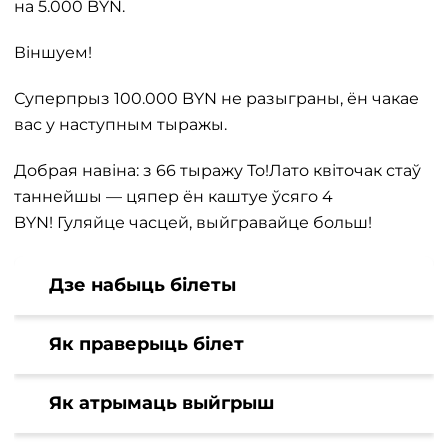
на 5.000 BYN.
Віншуем!
Суперпрыз 100.000 BYN не разыграны, ён чакае
вас у наступным тыражы.
Добрая навіна: з 66 тыражу То!Лато квіточак стаў
таннейшы — цяпер ён каштуе ўсяго 4
BYN! Гуляйце часцей, выйгравайце больш!
Дзе набыць білеты
Як праверыць білет
Як атрымаць выйгрыш