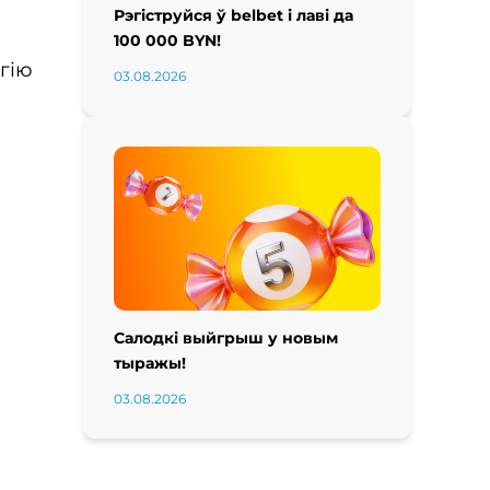
Рэгіструйся ў belbet і лаві да
100 000 BYN!
агію
03.08.2026
Салодкі выйгрыш у новым
тыражы!
03.08.2026