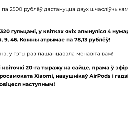
 па 2500 рублёў дастануцца двух шчасліўчыкам
320 гульцамі, у квітках якіх апынуліся 4 нум
75, 9, 46. Кожны атрымае па 78,13 рублёў!
бна, у гэты раз пашанцавала менавіта вам!
і квіточкі 20-га тыражу на сайце, прама ў эфі
росамоката Xiaomi, навушнікаў AirPods і гадз
новіцеся наступным!