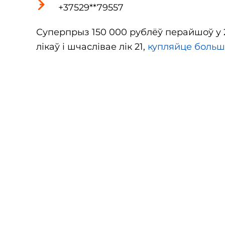
+37529**79557
Суперпрыз 150 000 рублёў перайшоў у 2
лікаў і шчаслівае лік 21,
купляйце больш