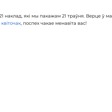
1 наклад, які мы пакажам 21 траўня. Верце ў м
 квіточак
, поспех чакае менавіта вас!