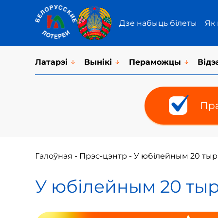
Дзе набыць білеты
Як
Латарэi
Вынікі
Пераможцы
Відэ
Пра
Галоўная
-
Прэс-цэнтр
-
У юбілейным 20 ты
У юбілейным 20 ты