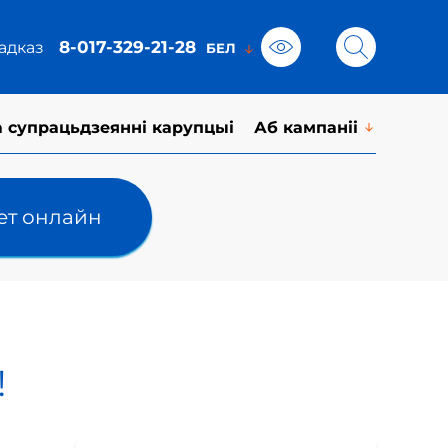
8-017-329-21-28
адказ
а супрацьдзеянні карупцыі
Аб кампаніі
лет онлайн
!