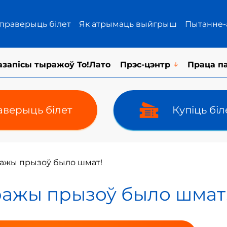
 праверыць білет
Як атрымаць выйгрыш
Пытанне-
азапісы тыражоў То!Лато
Прэс-цэнтр
Праца п
верыць білет
Купіць бі
ражы прызоў было шмат!
ражы прызоў было шмат