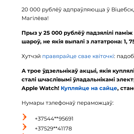
20 000 рублёў адпраўляюцца ў Віцебск,
Магілёва!
Прыз у 25 000 рублёў падзялілі паміж 
шароў, не якія выпалі з лататрона: 1, 
Хутчэй
правярайце свае квіточкі
: падо
А трое ўдзельнікаў акцыі, якія куплял
сталі шчаслівымі ўладальнікамі элект
Apple Watch!
Купляйце на сайце
, ста
Нумары тэлефонаў пераможцаў:
+37544**95691
+37529**41178