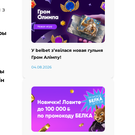
 з
ары
У belbet з’явілася новая гульня
Гром Алімпу!
04.08.2026
ры
ін