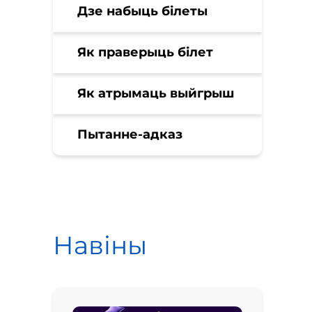
Дзе набыць білеты
Як праверыць білет
Як атрымаць выйгрыш
Пытанне-адказ
Навіны