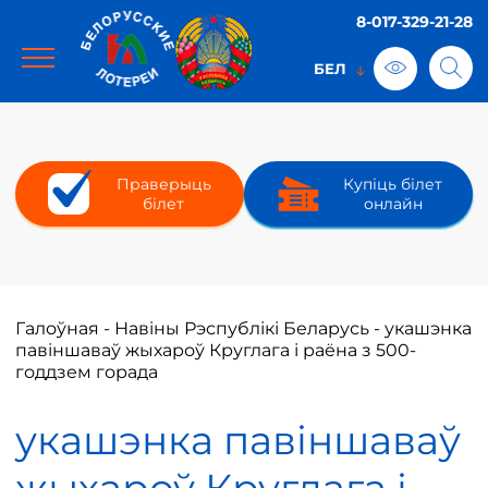
8-017-329-21-28
Праверыць
Купіць білет
білет
онлайн
Галоўная
-
Навіны Рэспублікі Беларусь
-
укашэнка
павіншаваў жыхароў Круглага і раёна з 500-
годдзем горада
укашэнка павіншаваў