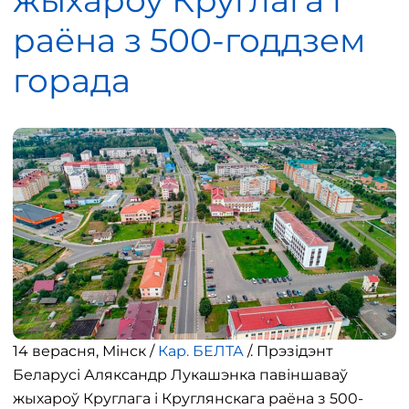
жыхароў Круглага і
раёна з 500-годдзем
горада
14 верасня, Мінск /
Кар. БЕЛТА
/. Прэзідэнт
Беларусі Аляксандр Лукашэнка павіншаваў
жыхароў Круглага і Круглянскага раёна з 500-