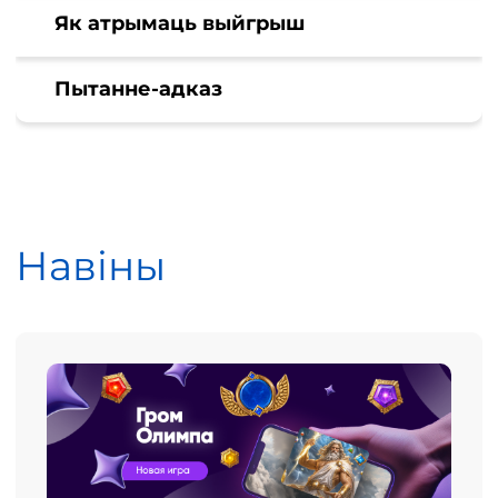
Як атрымаць выйгрыш
Пытанне-адказ
Навіны