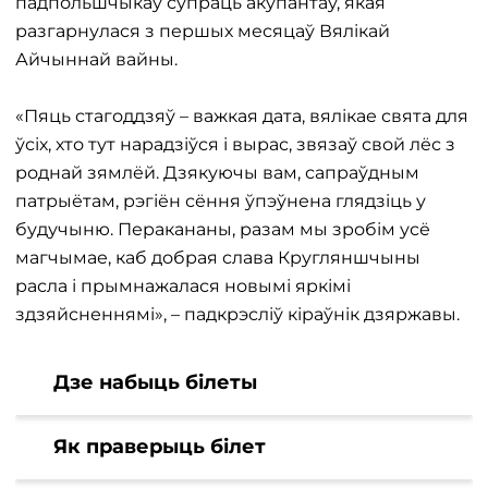
падпольшчыкаў супраць акупантаў, якая
разгарнулася з першых месяцаў Вялікай
Айчыннай вайны.
«Пяць стагоддзяў – важкая дата, вялікае свята для
ўсіх, хто тут нарадзіўся і вырас, звязаў свой лёс з
роднай зямлёй. Дзякуючы вам, сапраўдным
патрыётам, рэгіён сёння ўпэўнена глядзіць у
будучыню. Перакананы, разам мы зробім усё
магчымае, каб добрая слава Кругляншчыны
расла і прымнажалася новымі яркімі
здзяйсненнямі», – падкрэсліў кіраўнік дзяржавы.
Дзе набыць білеты
Як праверыць білет