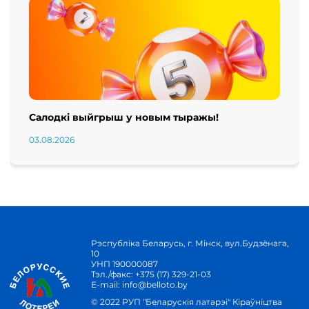
Салодкі выйгрыш у новым тыражы!
03.08.2026
Рэспубліка Беларусь, г. Мінск, вул.Будзёнага,
10
УНП 190000087
Тэл./факс:
+375 (17) 329-21-03
E-mail:
info@belloto.by
© 2022 РУП "Беларускія латарэі" Кіраўніцтва