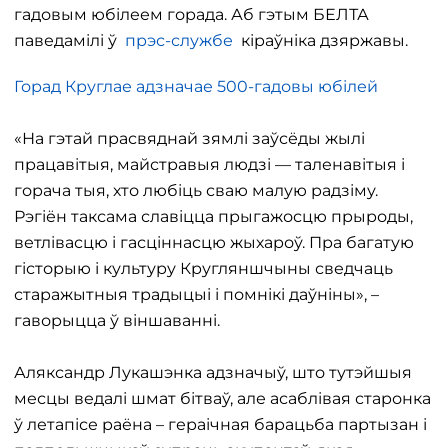
гадовым юбілеем горада. Аб гэтым БЕЛТА
паведамілі ў
прэс-службе
кіраўніка дзяржавы.
Горад Круглае адзначае 500-гадовы юбілей
«На гэтай прасвяднай зямлі заўсёды жылі
працавітыя, майстравыя людзі — таленавітыя і
горача тыя, хто любіць сваю малую радзіму.
Рэгіён таксама славіцца прыгажосцю прыроды,
ветлівасцю і гасціннасцю жыхароў. Пра багатую
гісторыю і культуру Кругляншчыны сведчаць
старажытныя традыцыі і помнікі даўніны», –
гаворыцца ў віншаванні.
Аляксандр Лукашэнка адзначыў, што тутэйшыя
месцы ведалі шмат бітваў, але асаблівая старонка
ў летапісе раёна – гераічная барацьба партызан і