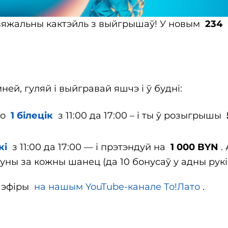
вяжальны кактэйль з выйгрышаў! У новым
234
ей, гуляй і выйгравай яшчэ і ў будні:
яго
1 білецік
з 11:00 да 17:00 – і ты ў розыгрышы
кі
з 11:00 да 17:00 — і прэтэндуй на
1 000 BYN
. 
уны за кожны шанец (да 10 бонусаў у адны рукі
м эфіры
на нашым YouTube-канале То!Лато
.