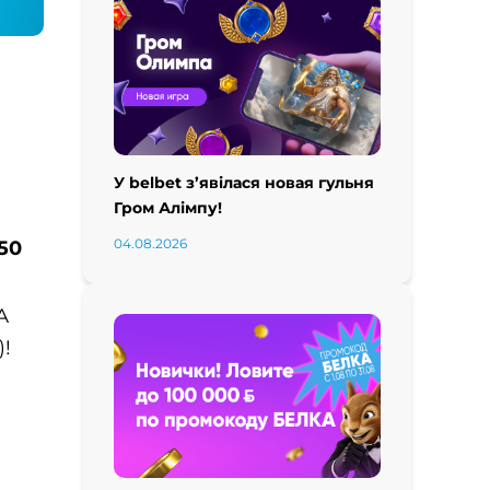
У belbet з’явілася новая гульня
Гром Алімпу!
04.08.2026
50
А
)!