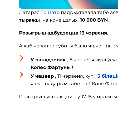
Латарэя
То!Лато
падрыхтавала табе ас
тыражы
на коне цэлых
10 000 BYN
.
Розыгрыш адбудзецца 13 чэрвеня.
А каб чаканне суботы было яшчэ прыемн
У панядзелак
, 8 чэрвеня, купі ўс
Колес Фартуны
!
У чацвер
, 11 чэрвеня, купі
3 білеці
яшчэ падарым табе па 1 Коле Фарт
Розыгрыш усіх акцый – у 17:15 у прамы