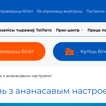
 праверыць білет
Як атрымаць выйгрыш
Пытанне-
азапісы тыражоў То!Лато
Прэс-цэнтр
Праца п
верыць білет
Купіць бі
ь з ананасавым настроем!
ь з ананасавым настро