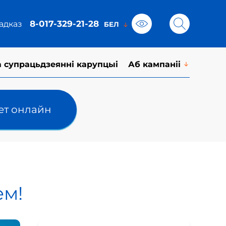
8-017-329-21-28
адказ
а супрацьдзеянні карупцыі
Аб кампаніі
лет онлайн
ем!