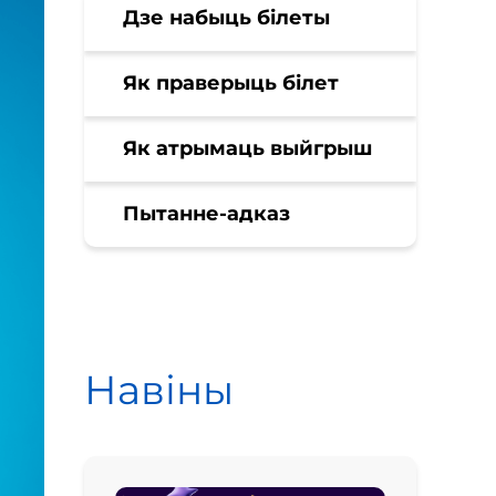
Дзе набыць білеты
Як праверыць білет
Як атрымаць выйгрыш
Пытанне-адказ
Навіны