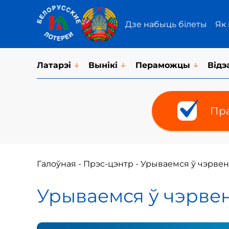
Дзе набыць білеты
Як
Латарэi
Вынікі
Пераможцы
Відэ
Пра
Галоўная
-
Прэс-цэнтр
-
Урываемся ў чэрвен
Урываемся ў чэрвен