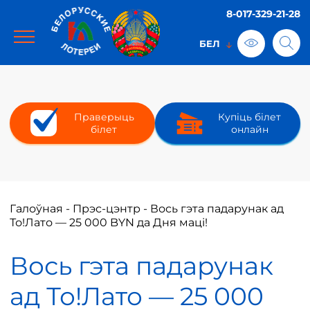
8-017-329-21-28
Праверыць
Купіць білет
білет
онлайн
Галоўная
-
Прэс-цэнтр
-
Вось гэта падарунак ад
То!Лато — 25 000 BYN да Дня маці!
Вось гэта падарунак
ад То!Лато — 25 000