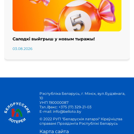
Салодкі выйгрыш у новым тыражы!
03.08.2026
Рэспубліка Беларусь, г. Мінск, вул.Будзёнага,
10
УНП 190000087
Тэл./факс:
+375 (17) 329-21-03
E-mail:
info@belloto.by
© 2022 РУП "Беларускія латарэі" Кіраўніцтва
справамі Прэзідэнта Рэспублікі Беларусь
Карта сайта