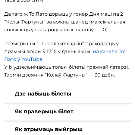
табе 2 500 BYN!
Да таго ж То!Лато дорыць у гонар Дня маці па 2
“Колы Фартуны” за кожны шанец (максімальная
колькасць узнагароджаных шанцаў — 10).
Розыгрышы “Шчаслівых гадзін” праходзяць у
прамым эфіры ў 17:15 у дзень акцыі
на канале То!
Лато ў YouTube.
У іх удзельнічаюць толькі білеты тражнай латарэі.
Тэрмін дзеяння “Колаў Фартуны” — 30 дзён.
Дзе набыць білеты
Як праверыць білет
Як атрымаць выйгрыш