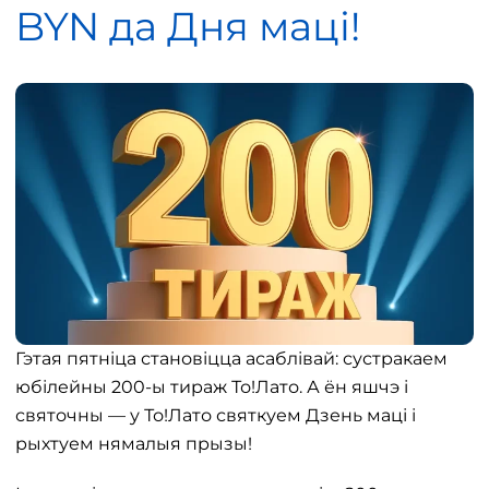
BYN да Дня маці!
Гэтая пятніца становіцца асаблівай: сустракаем
юбілейны 200-ы тираж То!Лато. А ён яшчэ і
святочны — у То!Лато святкуем Дзень маці і
рыхтуем нямалыя прызы!