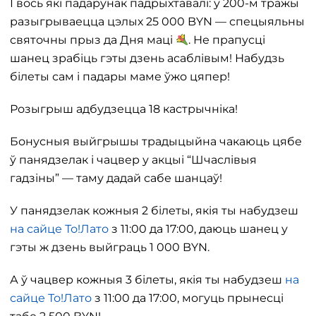
І вось які падарунак падрыхтавалі: у 200-м тражы
разыгрываецца цэлых 25 000 BYN — спецыяльны
святочны прыз да Дня маці
. Не прапусці
шанец зрабіць гэты дзень асаблівым! Набудзь
білеты сам і падары маме ўжо цяпер!
Розыгрыш адбудзецца 18 кастрычніка!
Бонусныя выйгрышы традыцыйна чакаюць цябе
ў панядзелак і чацвер у акцыі “Шчаслівыя
гадзіны” — таму дадай сабе шанцаў!
У панядзелак кожныя 2 білеты, якія ты набудзеш
на сайце То!Лато
з 11:00 да 17:00, даюць шанец у
гэты ж дзень выйграць 1 000 BYN.
А ў чацвер кожныя 3 білеты, якія ты набудзеш
на
сайце То!Лато
з 11:00 да 17:00, могуць прынесці