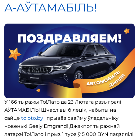
А-АЎТАМАБІЛЬ!
У 166 тыражы То!Лато да 23 Лютага разыгралі
АЎТАМАБІЛЬ! Шчаслівы білецік, набыты на
сайце
toloto.by
, прывёз свайму ўладальніку
новенькі Geely Emgrand! Джэкпот тыражнай
латарэі То!Лато і прыз 1 тура ў 5 000 BYN падзялілі