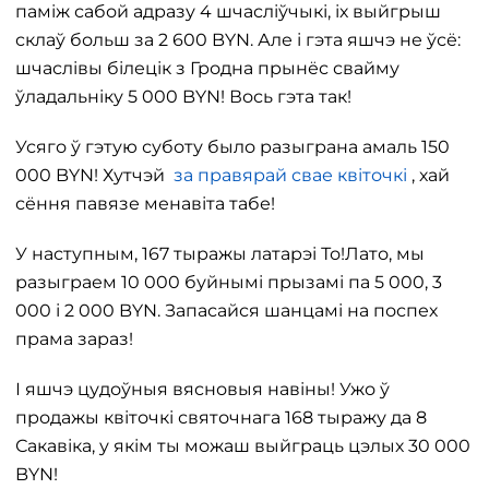
паміж сабой адразу 4 шчасліўчыкі, іх выйгрыш
склаў больш за 2 600 BYN. Але і гэта яшчэ не ўсё:
шчаслівы білецік з Гродна прынёс свайму
ўладальніку 5 000 BYN! Вось гэта так!
Усяго ў гэтую суботу было разыграна амаль 150
000 BYN! Хутчэй
за правярай свае квіточкі
, хай
сёння павязе менавіта табе!
У наступным, 167 тыражы латарэі То!Лато, мы
разыграем 10 000 буйнымі прызамі па 5 000, 3
000 і 2 000 BYN. Запасайся шанцамі на поспех
прама зараз!
І яшчэ цудоўныя вясновыя навіны! Ужо ў
продажы квіточкі святочнага 168 тыражу да 8
Сакавіка, у якім ты можаш выйграць цэлых 30 000
BYN!