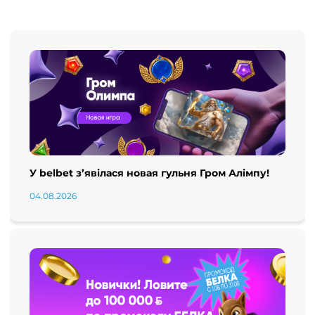
У belbet з’явілася новая гульня Гром Алімпу!
04.08.2026