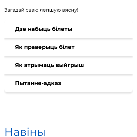
Загадай сваю лепшую вясну!
Дзе набыць білеты
Як праверыць білет
Як атрымаць выйгрыш
Пытанне-адказ
Навіны