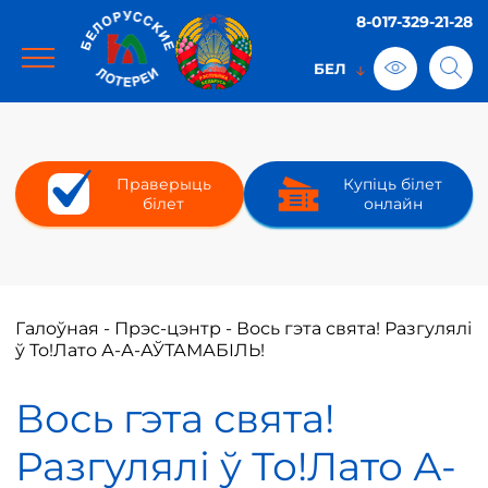
8-017-329-21-28
Праверыць
Купіць білет
білет
онлайн
Галоўная
-
Прэс-цэнтр
-
Вось гэта свята! Разгулялі
ў То!Лато А-А-АЎТАМАБІЛЬ!
Вось гэта свята!
Разгулялі ў То!Лато А-