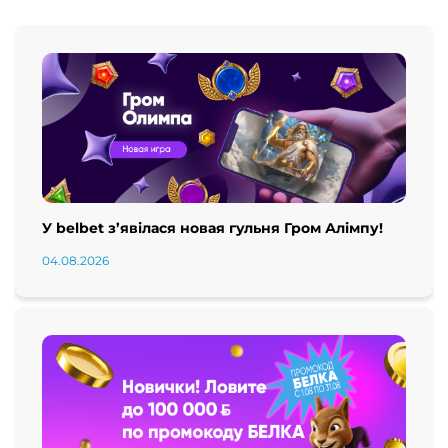
У belbet з’явілася новая гульня Гром Алімпу!
04.08.2026