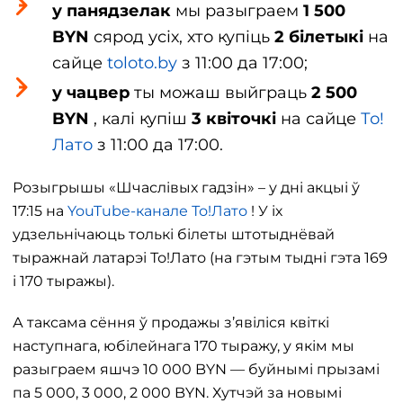
у панядзелак
мы разыграем
1 500
BYN
сярод усіх, хто купіць
2 білетыкі
на
сайце
toloto.by
з 11:00 да 17:00;
у чацвер
ты можаш выйграць
2 500
BYN
, калі купіш
3 квіточкі
на сайце
То!
Лато
з 11:00 да 17:00.
Розыгрышы «Шчаслівых гадзін» – у дні акцыі ў
17:15 на
YouTube-канале То!Лато
! У іх
удзельнічаюць толькі білеты штотыднёвай
тыражнай латарэі То!Лато (на гэтым тыдні гэта 169
і 170 тыражы).
А таксама сёння ў продажы з’явіліся квіткі
наступнага, юбілейнага 170 тыражу, у якім мы
разыграем яшчэ 10 000 BYN — буйнымі прызамі
па 5 000, 3 000, 2 000 BYN. Хутчэй за новымі