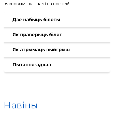
вясновымі шанцамі на поспех!
Дзе набыць білеты
Як праверыць білет
Як атрымаць выйгрыш
Пытанне-адказ
Навіны