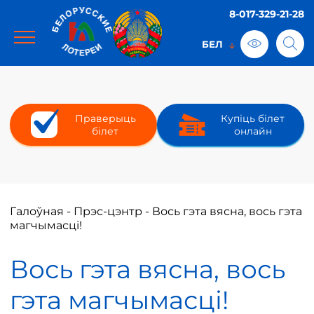
8-017-329-21-28
Праверыць
Купіць білет
білет
онлайн
Галоўная
-
Прэс-цэнтр
-
Вось гэта вясна, вось гэта
магчымасці!
Вось гэта вясна, вось
гэта магчымасці!