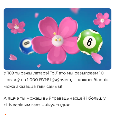
У 169 тыражы латарэі То!Лато мы разыграем 10
прызоў па 1 000 BYN! І ўяўляеш, — кожны білецік
можа аказацца тым самым!
А яшчэ ты можаш выйграваць часцей і больш у
«Шчаслівым гадзінніку» тыдня: