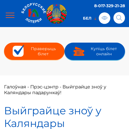
8-017-329-21-28
Праверыць
Купіць білет
білет
онлайн
Галоўная
-
Прэс-цэнтр
-
Выйграйце зноў у
Каляндары падарункаў!
Выйграйце зноў у
Каляндары