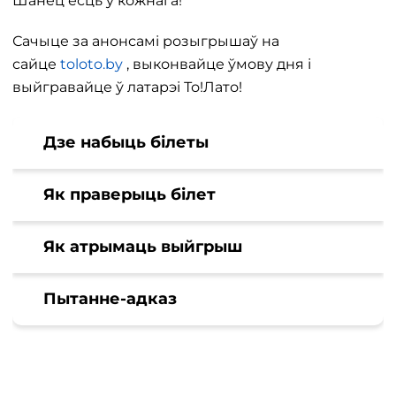
Шанец ёсць у кожнага!
Сачыце за анонсамі розыгрышаў на
сайце
toloto.by
, выконвайце ўмову дня і
выйгравайце ў латарэі То!Лато!
Дзе набыць білеты
Як праверыць білет
Як атрымаць выйгрыш
Пытанне-адказ