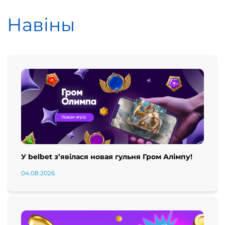
Навіны
У belbet з’явілася новая гульня Гром Алімпу!
04.08.2026