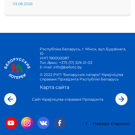
03.08.2026
Рэспубліка Беларусь, г. Мінск, вул.Будзёнага,
10
УНП 190000087
Тэл./факс:
+375 (17) 329-21-03
E-mail:
info@belloto.by
© 2022 РУП "Беларускія латарэі" Кіраўніцтва
справамі Прэзідэнта Рэспублікі Беларусь
Карта сайта
Сайт Кіраўніцтва справамі Прэзідэнта
Наверх старонкі