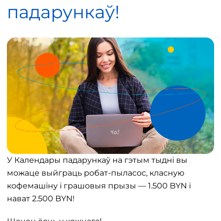
падарункаў!
У Календары падарункаў на гэтым тыдні вы
можаце выйграць робат-пыласос, класную
кофемашіну і грашовыя прызы — 1.500 BYN і
нават 2.500 BYN!