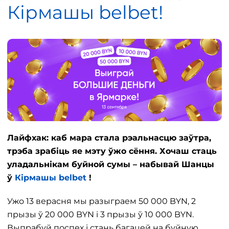
Кірмашы belbet!
Лайфхак: каб мара стала рэальнасцю заўтра,
трэба зрабіць яе мэту ўжо сёння. Хочаш стаць
уладальнікам буйной сумы – набывай Шанцы
ў
Кірмашы belbet
!
Ужо 13 верасня мы разыграем 50 000 BYN, 2
прызы ў 20 000 BYN і 3 прызы ў 10 000 BYN.
Выпрабуй поспех і стань багацей на буйную