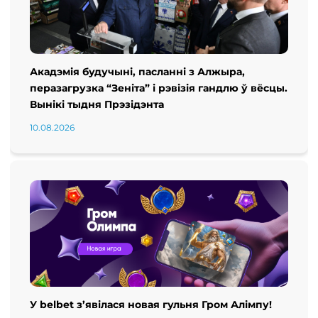
Акадэмія будучыні, пасланні з Алжыра,
перазагрузка “Зеніта” і рэвізія гандлю ў вёсцы.
Вынікі тыдня Прэзідэнта
10.08.2026
У belbet з’явілася новая гульня Гром Алімпу!