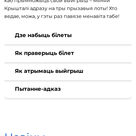
каб прымножыць свой выйгрыш – мяняй
Крышталі адразу на тры прызавыя лоты! Хто
ведае, можа, у гэты раз павязе менавіта табе!
Дзе набыць білеты
Як праверыць білет
Як атрымаць выйгрыш
Пытанне-адказ