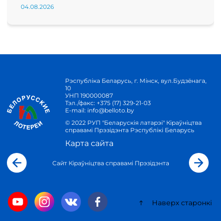
04.08.2026
Рэспубліка Беларусь, г. Мінск, вул.Будзёнага,
10
УНП 190000087
Тэл./факс:
+375 (17) 329-21-03
E-mail:
info@belloto.by
© 2022 РУП "Беларускія латарэі" Кіраўніцтва
справамі Прэзідэнта Рэспублікі Беларусь
Карта сайта
Сайт Кіраўніцтва справамі Прэзідэнта
Наверх старонкі