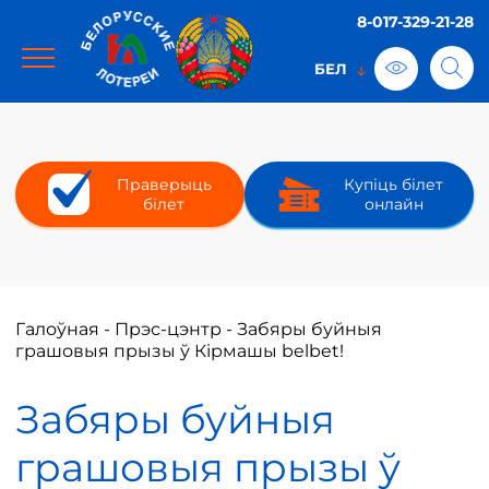
8-017-329-21-28
Праверыць
Купіць білет
білет
онлайн
Галоўная
-
Прэс-цэнтр
-
Забяры буйныя
грашовыя прызы ў Кірмашы belbet!
Забяры буйныя
грашовыя прызы ў