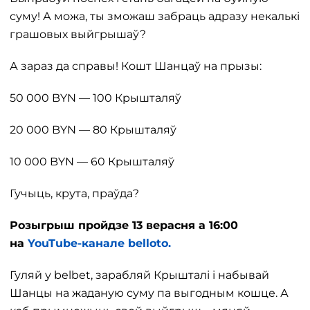
суму! А можа, ты зможаш забраць адразу некалькі
грашовых выйгрышаў?
А зараз да справы! Кошт Шанцаў на прызы:
50 000 BYN — 100 Крышталяў
20 000 BYN — 80 Крышталяў
10 000 BYN — 60 Крышталяў
Гучыць, крута, праўда?
Розыгрыш пройдзе 13 верасня а 16:00
на
YouTube-канале
belloto.
Гуляй у belbet, зарабляй Крышталі і набывай
Шанцы на жаданую суму па выгодным кошце. А