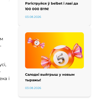
Рэгіструйся ў belbet і лаві да
100 000 BYN!
03.08.2026
ам
-
сі,
е
Салодкі выйгрыш у новым
ека і
тыражы!
03.08.2026