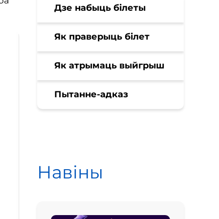
ба
Дзе набыць білеты
Як праверыць білет
Як атрымаць выйгрыш
Пытанне-адказ
Навіны