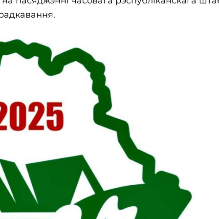
на пасяджэнні часовага рэспубліканскага шта
арадкавання.