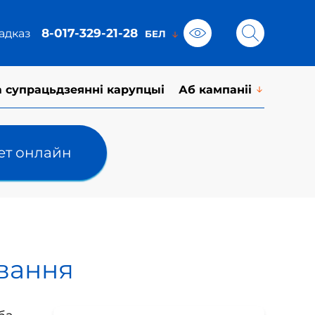
8-017-329-21-28
адказ
а супрацьдзеянні карупцыі
Аб кампаніі
лет онлайн
вання