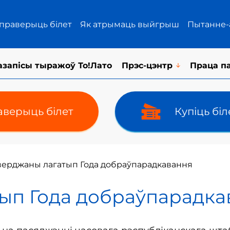
 праверыць білет
Як атрымаць выйгрыш
Пытанне-
азапісы тыражоў То!Лато
Прэс-цэнтр
Праца п
верыць білет
Купіць бі
верджаны лагатып Года добраўпарадкавання
ып Года добраўпарадка