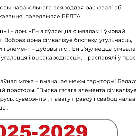
ховы навакольнага асяроддзя расказалі аб
кавання, паведамляе БЕЛТА.
і – дом. «Ён з’яўляецца сімвалам і ўмовай
. Вобраз дома сімвалізуе бяспеку, утульнасць,
і элемент – дубовы ліст. Ён з’яўляецца сімвал
даўгалецця і высакароднасці», – распавялі ў прэс
жаўная мяжа – вызначае межы тэрыторыі Белару
ай прасторы. “Выява гэтага элемента сімвалізу
сь, суверэнітэт, павагу правоў і свабод чалав
ды.