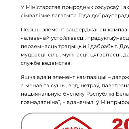
У Міністэрстве прыродных рэсурсаў і а
сімвалізме лагатыпа Года добраўпарад
Першы элемент зацверджанай кампазіцы
чалавечай устойлівасці, прадуктыўнасці
пераемнасць традыцый і дабрабыт. Друг
мудрасці, сілы, мужнасці, цягавітасці, 
службе ведамства.
Яшчэ адзін элемент кампазіцыі – дзяр
а менавіта сушы, вод, нетраў, паветран
нацыянальную бяспеку Рэспублікі Белару
грамадзяніна”, – адзначылі ў Мінпрыро