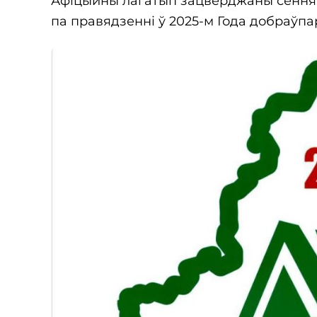
Афіцыйны лагатып зацверджаны сёння 
па правядзенні ў 2025-м Года добраўп