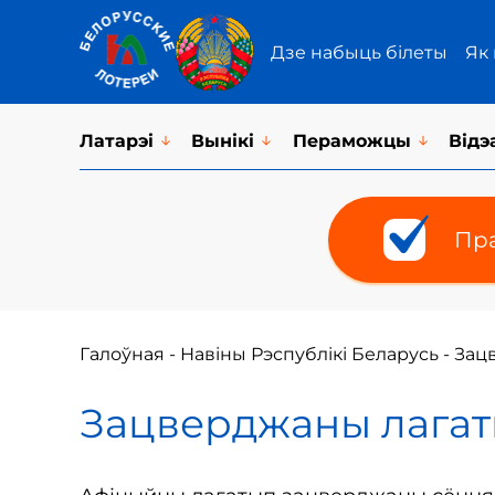
Дзе набыць білеты
Як
Латарэi
Вынікі
Пераможцы
Відэ
Пра
Галоўная
-
Навіны Рэспублікі Беларусь
-
Зац
Зацверджаны лагат