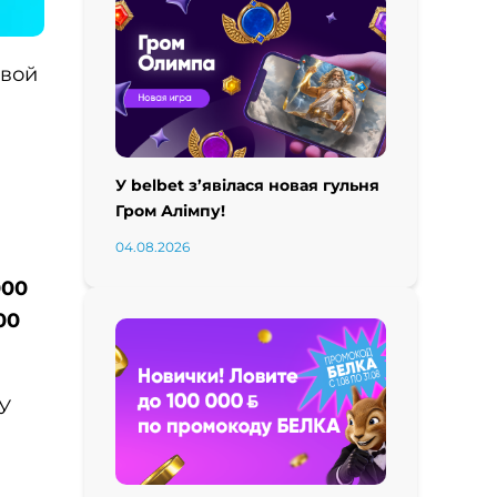
твой
У belbet з’явілася новая гульня
Гром Алімпу!
04.08.2026
000
00
 У