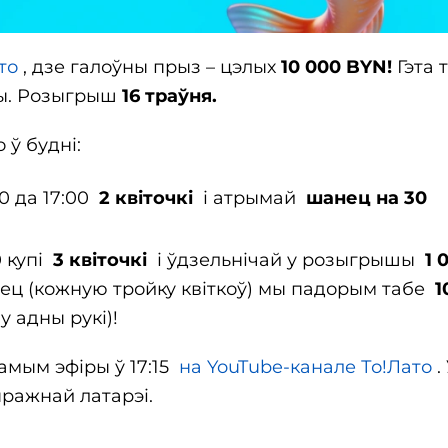
то
, дзе галоўны прыз – цэлых
10 000 BYN!
Гэта 
чы. Розыгрыш
16 траўня.
 ў будні:
:00 да 17:00
2 квіточкі
і атрымай
шанец на 30
0 купі
3 квіточкі
і ўдзельнічай у розыгрышы
1 
ец (кожную тройку квіткоў) мы падорым табе
1
у адны рукі)!
амым эфіры ў 17:15
на YouTube-канале То!Лато
.
ыражнай латарэі.