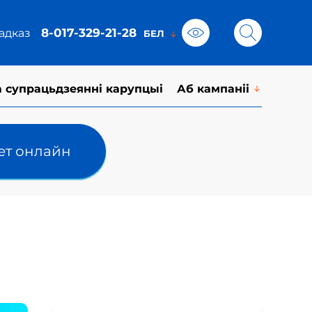
8-017-329-21-28
адказ
а супрацьдзеянні карупцыі
Аб кампаніі
лет онлайн