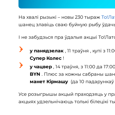
На хвалі рызыкі – новы 230 тыраж
То!Ла
шанец злавіць сваю буйную рыбу ўда
І не забудзься пра ўдалыя акцыі То!Лато
у панядзелак
, 11 траўня , купі з 11
Супер Колес
!
у чацвер
, 14 траўня, з 11:00 да 17:0
BYN
. Плюс за кожны сабраны шан
манет Кірмашу
(да 10 падарункаў 
Усе розыгрышы акцый праходзяць у пр
акцыях удзельнічаюць толькі білецікі т