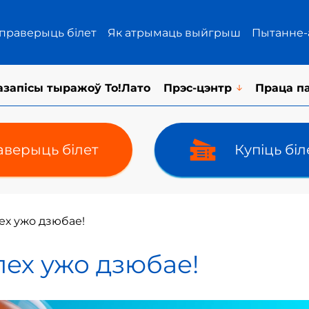
 праверыць білет
Як атрымаць выйгрыш
Пытанне-
азапісы тыражоў То!Лато
Прэс-цэнтр
Праца п
верыць білет
Купіць бі
пех ужо дзюбае!
пех ужо дзюбае!