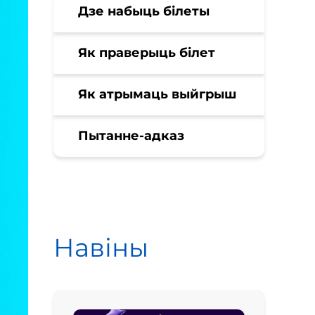
Дзе набыць білеты
Як праверыць білет
Як атрымаць выйгрыш
Пытанне-адказ
Навіны