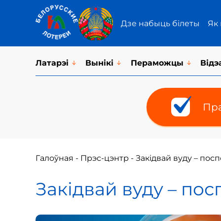
Дзе набыць білеты
Як
Латарэi
Вынікі
Пераможцы
Відэ
Пра
Галоўная
-
Прэс-цэнтр
-
Закідвай вуду – пос
Закідвай вуду – пос