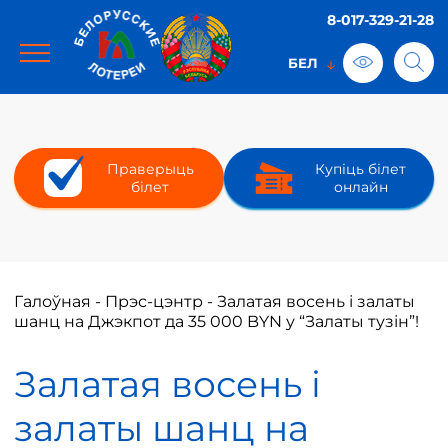
8-017-329-21-28
Праверыць
Купіць білет
білет
онлайн
Галоўная
-
Прэс-цэнтр
-
Залатая восень і залаты
шанц на Джэкпот да 35 000 BYN у “Залаты тузін”!
Залатая восень і
залаты шанц на