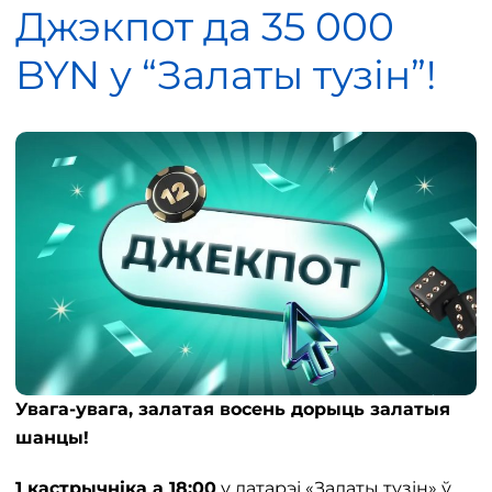
Джэкпот да 35 000
BYN у “Залаты тузін”!
Увага-увага, залатая восень дорыць залатыя
шанцы!
1 кастрычніка а 18:00
у латарэі «Залаты тузін» ў