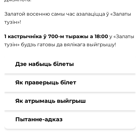
Залатой восенню самы час азалаціцца ў «Залаты
тузін»!
1 кастрычніка ў 700-м тыражы а 18:00
у «Залаты
тузін» будзь гатовы да вялiкага выйгрышу!
Дзе набыць білеты
Як праверыць білет
Як атрымаць выйгрыш
Пытанне-адказ