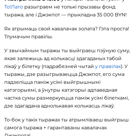
То!Лато
разыграем не толькі прызавы фонд
тыража, але і Джэкпот — прыкладна 35 000 BYN!
Як атрымаць свой кавалачак золата? Гэта проста!
Тлумачым правілы.
У звычайным тыражы ты выйграеш пэўную суму,
якая залежыць ад колькасці здагаданых табой
лікаў у білетку (падрабязней чытай
у правілах
). У
тыражы, дзе разыгрываецца Джэкпот, яго сума
падзеліцца паміж усімі выйгрышнымі
катэгорыямі, а ўнутры катэгорыі адпаведная
частка сумы размеркуецца паміж усімі білеткамі,
дзе здагадана аднолькавая колькасць лікаў.
То-бок у такіх тыражах ты атрымліваеш выйгрыш
самога тыража + гарантаваны кавалачак
Джэкпота!