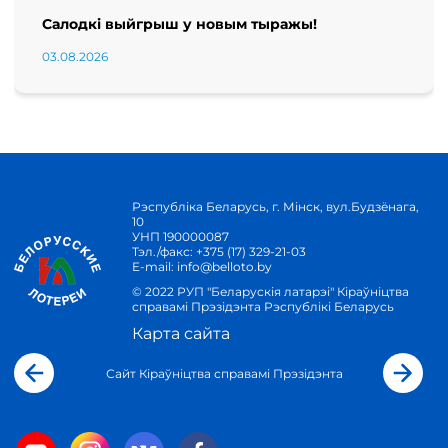
Салодкі выйгрыш у новым тыражы!
03.08.2026
Рэспубліка Беларусь, г. Мінск, вул.Будзёнага,
10
УНП 190000087
Тэл./факс:
+375 (17) 329-21-03
E-mail:
info@belloto.by
© 2022 РУП "Беларускія латарэі" Кіраўніцтва
справамі Прэзідэнта Рэспублікі Беларусь
Карта сайта
Сайт Кіраўніцтва справамі Прэзідэнта