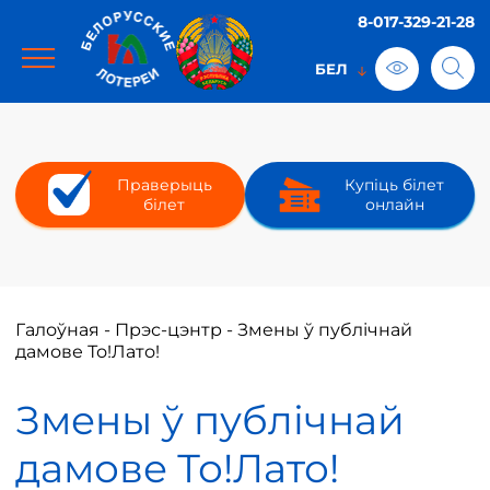
8-017-329-21-28
Праверыць
Купіць білет
білет
онлайн
Галоўная
-
Прэс-цэнтр
-
Змены ў публічнай
дамове То!Лато!
Змены ў публічнай
дамове То!Лато!