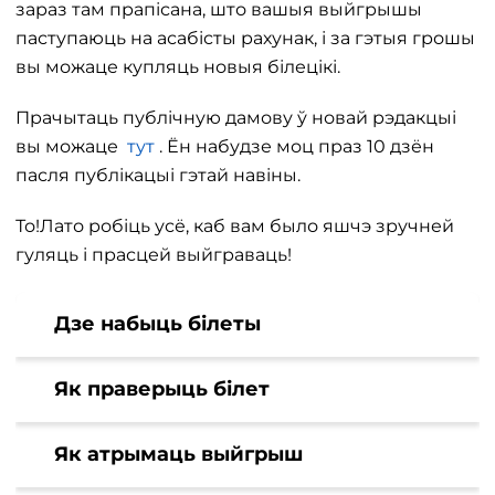
зараз там прапісана, што вашыя выйгрышы
паступаюць на асабісты рахунак, і за гэтыя грошы
вы можаце купляць новыя білецікі.
Прачытаць публічную дамову ў новай рэдакцыі
вы можаце
тут
. Ён набудзе моц праз 10 дзён
пасля публікацыі гэтай навіны.
То!Лато робіць усё, каб вам было яшчэ зручней
гуляць і прасцей выйграваць!
Дзе набыць білеты
Як праверыць білет
Як атрымаць выйгрыш