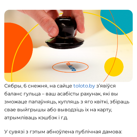
Сябры, 6 снежня, на сайце
toloto.by
з’явіўся
баланс гульца – ваш асабісты рахунак, які вы
зможаце папаўняць, купляць з яго квіткі, збіраць
свае выйгрышы або выводзіць іх на карту,
атрымліваць кэшбэк і г.д.
У сувязі з гэтым абноўлена публічная дамова: