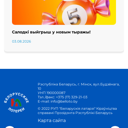
Салодкі выйгрыш у новым тыражы!
03.08.2026
Рэспубліка Беларусь, г. Мінск, вул.Будзёнага,
10
УНП 190000087
Тэл./факс:
+375 (17) 329-21-03
E-mail:
info@belloto.by
© 2022 РУП "Беларускія латарэі" Кіраўніцтва
справамі Прэзідэнта Рэспублікі Беларусь
Карта сайта