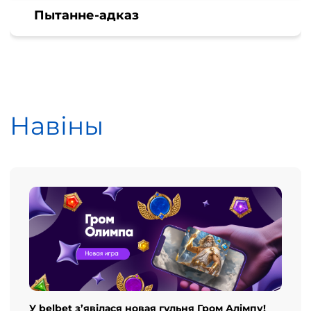
Пытанне-адказ
Навіны
У belbet з’явілася новая гульня Гром Алімпу!