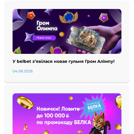
У belbet з’явілася новая гульня Гром Алімпу!
04.08.2026