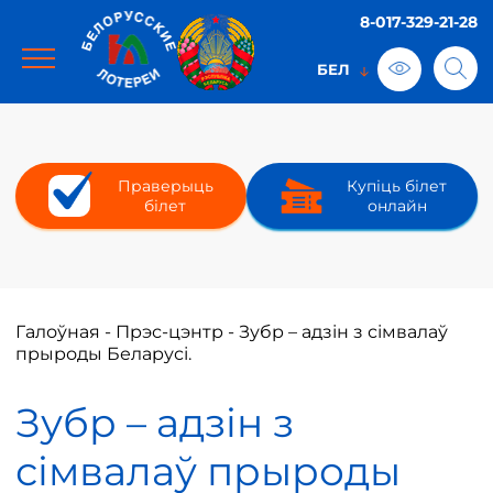
8-017-329-21-28
Праверыць
Купіць білет
білет
онлайн
Галоўная
-
Прэс-цэнтр
-
Зубр – адзін з сімвалаў
прыроды Беларусі.
Зубр – адзін з
сімвалаў прыроды