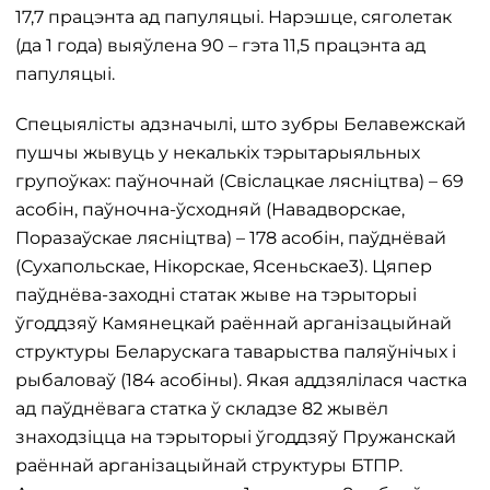
17,7 працэнта ад папуляцыі. Нарэшце, сяголетак
(да 1 года) выяўлена 90 – гэта 11,5 працэнта ад
папуляцыі.
Спецыялісты адзначылі, што зубры Белавежскай
пушчы жывуць у некалькіх тэрытарыяльных
групоўках: паўночнай (Свіслацкае лясніцтва) – 69
асобін, паўночна-ўсходняй (Навадворскае,
Поразаўскае лясніцтва) – 178 асобін, паўднёвай
(Сухапольскае, Нікорскае, Ясеньскае3). Цяпер
паўднёва-заходні статак жыве на тэрыторыі
ўгоддзяў Камянецкай раённай арганізацыйнай
структуры Беларускага таварыства паляўнічых і
рыбаловаў (184 асобіны). Якая аддзялілася частка
ад паўднёвага статка ў складзе 82 жывёл
знаходзіцца на тэрыторыі ўгоддзяў Пружанскай
раённай арганізацыйнай структуры БТПР.