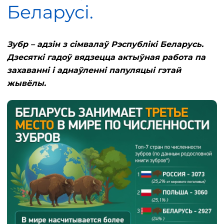
Беларусі.
Зубр – адзін з сімвалаў Рэспублікі Беларусь.
Дзесяткі гадоў вядзецца актыўная работа па
захаванні і аднаўленні папуляцыі гэтай
жывёлы.