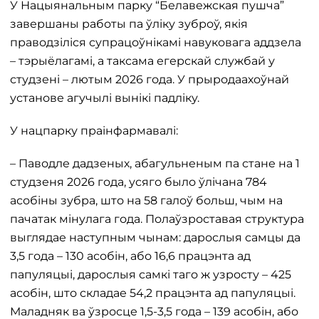
У Нацыянальным парку “Белавежская пушча”
завершаны работы па ўліку зуброў, якія
праводзіліся супрацоўнікамі навуковага аддзела
– тэрыёлагамі, а таксама егерскай службай у
студзені – лютым 2026 года. У прыродаахоўнай
установе агучылі вынікі падліку.
У нацпарку праінфармавалі:
– Паводле дадзеных, абагульненым па стане на 1
студзеня 2026 года, усяго было ўлічана 784
асобіны зубра, што на 58 галоў больш, чым на
пачатак мінулага года. Полаўзроставая структура
выглядае наступным чынам: дарослыя самцы да
3,5 года – 130 асобін, або 16,6 працэнта ад
папуляцыі, дарослыя самкі таго ж узросту – 425
асобін, што складае 54,2 працэнта ад папуляцыі.
Маладняк ва ўзросце 1,5-3,5 года – 139 асобін, або