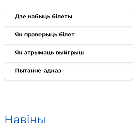
Дзе набыць білеты
Як праверыць білет
Як атрымаць выйгрыш
Пытанне-адказ
Навіны