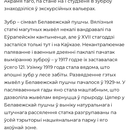
Акрамя таго, па стане на 1 студзеня 8 зуброў
знаходзіліся ў экскурсійных вальерах.
Зубр – сімвал Белавежскай пушчы. Вялізныя
статкі магутных жывёл некалі вандравалі па
Еўрапейскім кантыненце, але ў XVII стагоддзі
засталіся толькі тут і на Каўказе. Некантралюемае
паляванне і ваенныя дзеянні паклалі пачатак
выміранню зуброў – у 1917 годзе іх заставалася
ўсяго 121. Узімку 1919 года стала вядома, што
апошні зубр у лесе забіты. Развядзенне гэтых
жывёл у Белавежскай пушчы пачалося ў 1929-м. У
пасляваенныя гады яно стала маштабным, што
дазволіла жывёлам вярнуцца ў прыроду. Цяпер у
Белавежскай пушчы ў выніку натуральнага і
штучнага рассялення статка разгрупаваны па
ўсёй тэрыторыі нацыянальнага парку і яго
ахоўнай зоне.