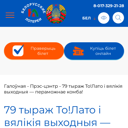
8-017-329-21-28
Праверыць
Купіць білет
білет
онлайн
Галоўная
-
Прэс-цэнтр
-
79 тыраж То!Лато і вялікія
выходныя — пераможнае комба!
79 тыраж То!Лато і
вялікія выходныя —