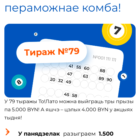
пераможнае комба!
У 79 тыражы То!Лато можна выйграць тры прызы
па 5.000 BYN! А яшчэ – цэлых 4.000 BYN у акцыях
тыдня!
У панядзелак
разыграем
1.500