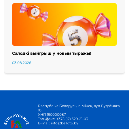
Салодкі выйгрыш у новым тыражы!
03.08.2026
Рэспубліка Беларусь, г. Мінск, вул.Будзёнага,
10
УНП 190000087
Тэл./факс:
+375 (17) 329-21-03
E-mail:
info@belloto.by