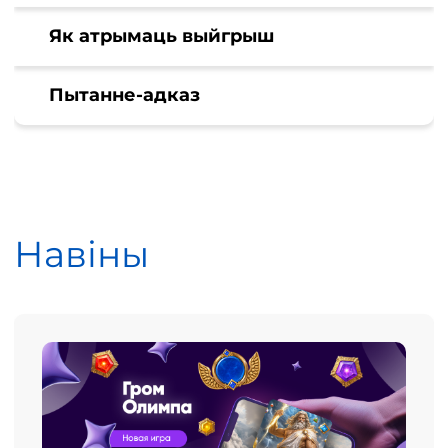
Як атрымаць выйгрыш
Пытанне-адказ
Навіны