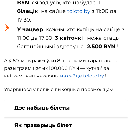
BYN
сярод усіх, хто набудзе
1
білецік
на сайце
toloto.by
з 11:00 да
17:30.
У чацвер
кожны, хто купіць на сайце з
11:00 да 17:30
3 квіточкі
, можа стаць
багацейшымі адразу на
2.500 BYN
!
А ў 80-м тыражы ўжо 8 ліпеня мы гарантавана
разыграем цэлых 100.000 BYN — хутчэй за
квіткамі, яны чакаюць
на сайце
toloto.by
!
Уварвіцеся ў вялікія выходныя пераможцам!
Дзе набыць білеты
Як праверыць білет