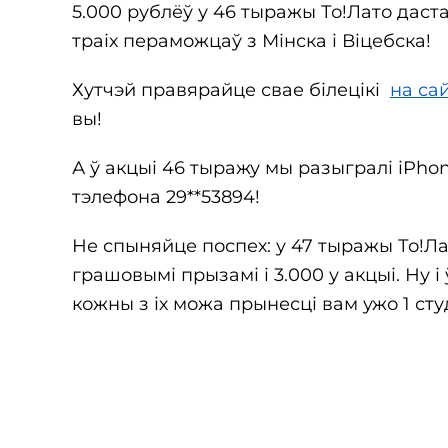
5.000 рублёў у 46 тыражы То!Лато даста
траіх пераможцаў з Мінска і Віцебска!
Хутчэй правярайце свае білецікі
на сай
вы!
А ў акцыі 46 тыражу мы разыгралі iPhone
тэлефона 29**53894!
Не спыняйце поспех: у 47 тыражы То!Л
грашовымі прызамі і 3.000 у акцыі. Ну 
кожны з іх можа прынесці вам ужо 1 сту