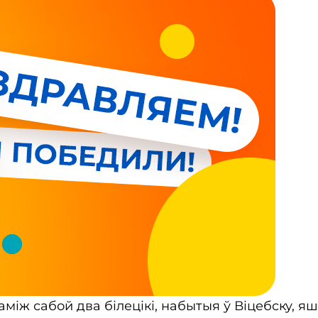
між сабой два білецікі, набытыя ў Віцебску, я