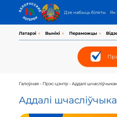
Дзе набыць білеты
Як
Латарэi
Вынікі
Пераможцы
Відэ
Пра
Галоўная
-
Прэс-цэнтр
-
Аддалі шчасліўчыкам 
Аддалі шчасліўчыкам