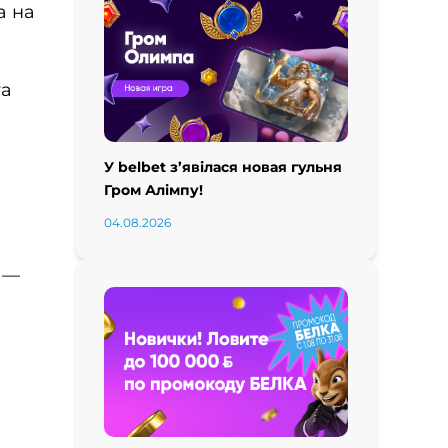
а на
та
У belbet з’явілася новая гульня
Гром Алімпу!
04.08.2026
у —