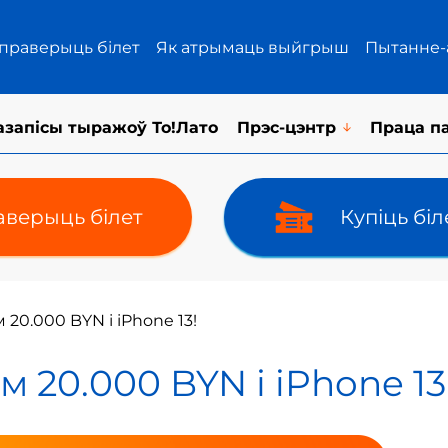
 праверыць білет
Як атрымаць выйгрыш
Пытанне-
азапісы тыражоў То!Лато
Прэс-цэнтр
Праца п
верыць білет
Купіць бі
20.000 BYN і iPhone 13!
 20.000 BYN і iPhone 13