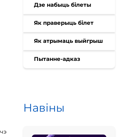
Дзе набыць білеты
Як праверыць білет
Як атрымаць выйгрыш
Пытанне-адказ
Навіны
шчэ