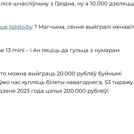
ліся шчасліўчыку з Гродна, ну а 10.000 дзеляцц
це toloto.by
? Магчыма, сёння выйгралі менаві
 13 mini – і ён ляціць да гульца з нумарам
ато можна выйграць 20.000 рублёў буйнымі
і ўжо час купляць білеты навагодняга, 53 тыраж
дзеня 2023 года цэлых 200.000 рублёў!