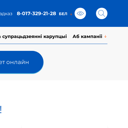
8-017-329-21-28
адказ
а супрацьдзеянні карупцыі
Аб кампаніі
лет онлайн
!