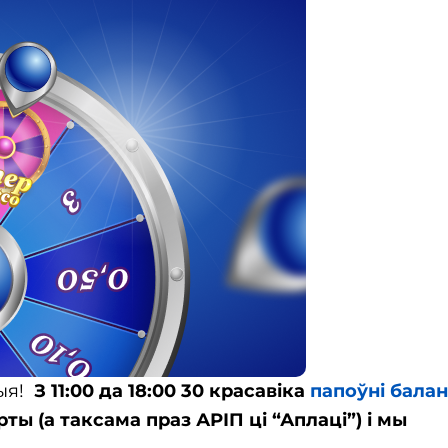
цыя!
З 11:00 да 18:00 30 красавіка
папоўні бала
ы (а таксама праз АРІП ці “Аплаці”) і мы