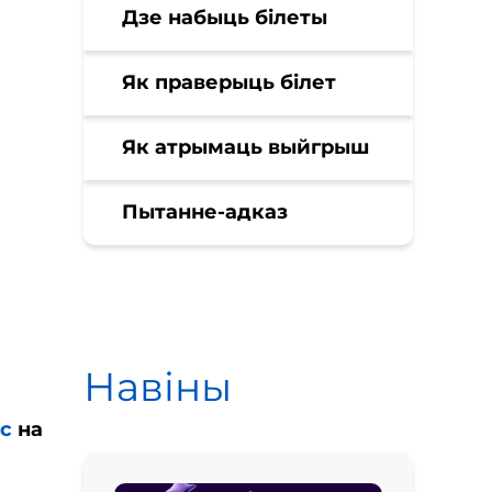
Дзе набыць білеты
Як праверыць білет
Як атрымаць выйгрыш
Пытанне-адказ
Навіны
нс
на