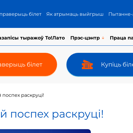
 праверыць білет
Як атрымаць выйгрыш
Пытанне-
азапісы тыражоў То!Лато
Прэс-цэнтр
Праца п
верыць білет
Купіць бі
й поспех раскруці!
ой поспех раскруці!