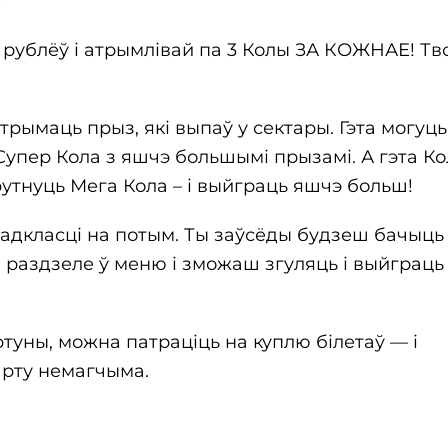
.
 рублёў і атрымлівай па 3 Колы ЗА КОЖНАЕ! Тв
трымаць прыз, які выпаў у сектары. Гэта могуць
Супер Кола з яшчэ большымі прызамі. А гэта Ко
утнуць Мега Кола – і выйграць яшчэ больш!
адкласці на потым. Ты заўсёды будзеш бачыць
раздзеле ў меню і зможаш згуляць і выйграць
туны, можна патраціць на куплю білетаў — і
 карту немагчыма.