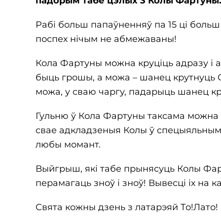
падорым табе цэлых 3 Колы Фартуны
Рабі больш папаўненняў па 15 ці больш
поспех нічым не абмежаваны!
Кола Фартуны можна круціць адразу і а
быць грошы, а можа – шанец крутнуць 
можа, у сваю чаргу, падарыць шанец кр
Гульню ў Кола Фартуны таксама можна 
свае адкладзеныя Колы ў спецыяльным 
любы момант.
Выйгрыш, які табе прынясуць Колы Фар
перамагаць зноў і зноў! Вывесці іх на
Свята кожны дзень з латарэяй То!Лато!