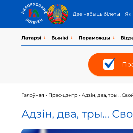
Дзе набыць білеты
Як
Латарэi
Вынікі
Пераможцы
Відэ
Пра
Галоўная
-
Прэс-цэнтр
-
Адзін, два, тры… Сво
Адзін, два, тры… Св