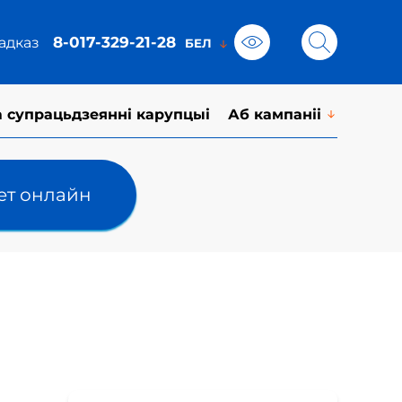
8-017-329-21-28
адказ
а супрацьдзеянні карупцыі
Аб кампаніі
лет онлайн