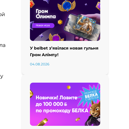
ой
ла
У belbet з’явілася новая гульня
Гром Алімпу!
04.08.2026
 у