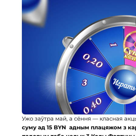
Ужо заўтра май, а сёння — класная ак
суму ад 15 BYN адным плацяжом з карт