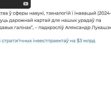
ва ў сферы навукі, тэхналогій і інавацый (2024
ануць дарожнай картай для нашых урадаў па
авых галінах”, – падкрэсліў Аляксандр Лукашэ
 стратэгічных інвестпраектаў на $3 млрд