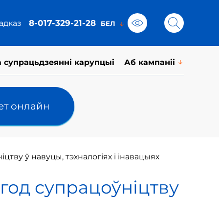
8-017-329-21-28
адказ
а супрацьдзеянні карупцыі
Аб кампаніі
лет онлайн
тву ў навуцы, тэхналогіях і інавацыях
год супрацоўніцтву