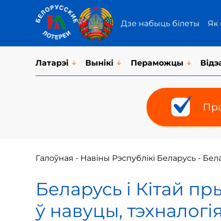
Дзе набыць білеты
Як
Латарэi
Вынікі
Пераможцы
Відэ
Пра
Галоўная
-
Навіны Рэспублікі Беларусь
-
Бела
Беларусь і Кітай п
ў навуцы, тэхналогія