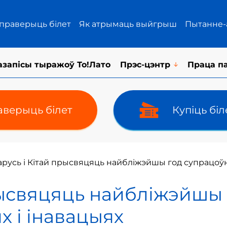
 праверыць білет
Як атрымаць выйгрыш
Пытанне-
азапісы тыражоў То!Лато
Прэс-цэнтр
Праца п
верыць білет
Купіць бі
русь і Кітай прысвяцяць найбліжэйшы год супрацоўніц
рысвяцяць найбліжэйшы 
х і інавацыях