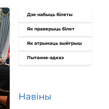
Дзе набыць білеты
Як праверыць білет
Як атрымаць выйгрыш
Пытанне-адказ
Навіны