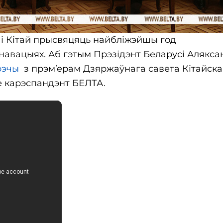
ь і Кітай прысвяцяць найбліжэйшы год
 інавацыях. Аб гэтым Прэзідэнт Беларусі Алякс
рэчы
з прэм’ерам Дзяржаўнага савета Кітайск
е карэспандэнт БЕЛТА.