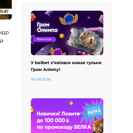
андр
ай
У belbet з’явілася новая гульня
Гром Алімпу!
04.08.2026