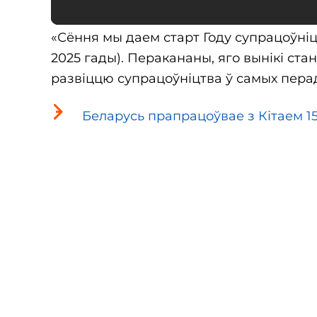
«Сёння мы даем старт Году супрацоўніцт
2025 гады). Перакананы, яго вынікі ст
развіццю супрацоўніцтва ў самых перад
Беларусь прапрацоўвае з Кітаем 15