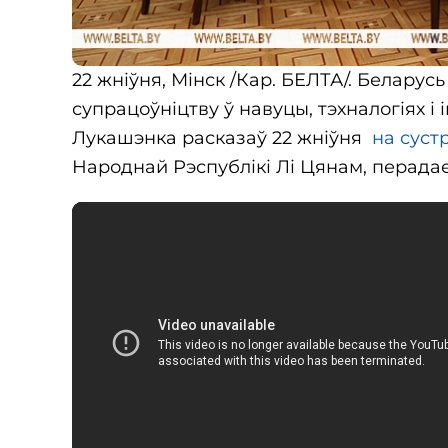
22 жніўня, Мінск /Кар. БЕЛТА/. Беларус
супрацоўніцтву ў навуцы, тэхналогіях і
Лукашэнка расказаў 22 жніўня
на суст
Народнай Рэспублікі Лі Цянам, перада