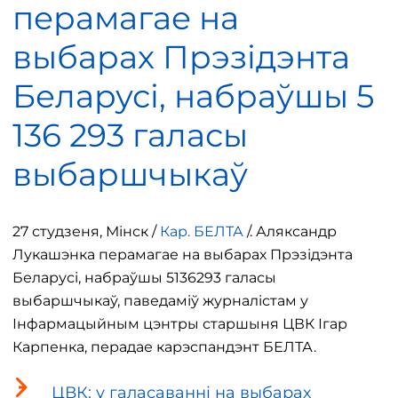
перамагае на
выбарах Прэзідэнта
Беларусі, набраўшы 5
136 293 галасы
выбаршчыкаў
27 студзеня, Мінск /
Кар. БЕЛТА
/. Аляксандр
Лукашэнка перамагае на выбарах Прэзідэнта
Беларусі, набраўшы 5136293 галасы
выбаршчыкаў, паведаміў журналістам у
Інфармацыйным цэнтры старшыня ЦВК Ігар
Карпенка, перадае карэспандэнт БЕЛТА.
ЦВК: у галасаванні на выбарах