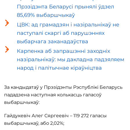
Прэзідэнта Беларусі прынялі ўдзел
85,69% выбаршчыкаў
ЦВК: ад грамадзян і назіральнікаў не
паступалі скаргі аб парушэннях
выбарчага заканадаўства
Карпенка аб запрашэнні заходніх
назіральнікаў: мы дакладна падзяляем
народ і палітычнае кіраўніцтва
За кандыдатаў у Прэзідэнты Рэспублікі Беларусь
пададзена наступная колькасць галасоў
выбаршчыкаў:
Гайдукевіч Алег Сяргеевіч – 119 272 галасы
выбаршчыкаў, або 2,02%;