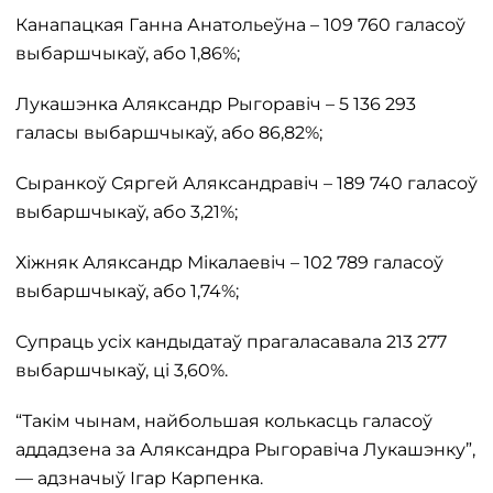
Канапацкая Ганна Анатольеўна – 109 760 галасоў
выбаршчыкаў, або 1,86%;
Лукашэнка Аляксандр Рыгоравіч – 5 136 293
галасы выбаршчыкаў, або 86,82%;
Сыранкоў Сяргей Аляксандравіч – 189 740 галасоў
выбаршчыкаў, або 3,21%;
Хіжняк Аляксандр Мікалаевіч – 102 789 галасоў
выбаршчыкаў, або 1,74%;
Супраць усіх кандыдатаў прагаласавала 213 277
выбаршчыкаў, ці 3,60%.
“Такім чынам, найбольшая колькасць галасоў
аддадзена за Аляксандра Рыгоравіча Лукашэнку”,
— адзначыў Ігар Карпенка.