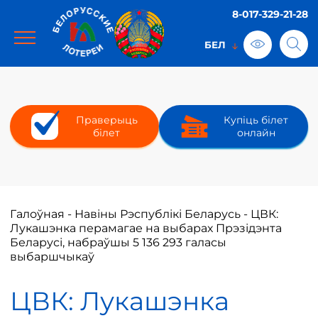
8-017-329-21-28
Праверыць
Купіць білет
білет
онлайн
Галоўная
-
Навіны Рэспублікі Беларусь
-
ЦВК:
Лукашэнка перамагае на выбарах Прэзідэнта
Беларусі, набраўшы 5 136 293 галасы
выбаршчыкаў
ЦВК: Лукашэнка