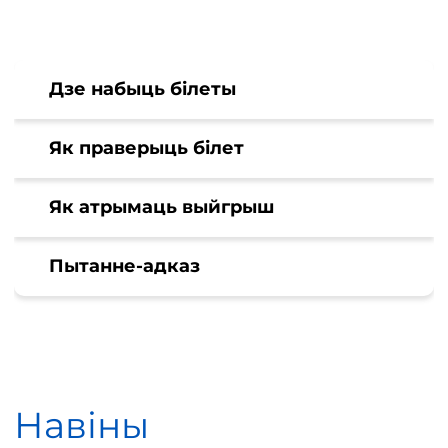
Дзе набыць білеты
Як праверыць білет
Як атрымаць выйгрыш
Пытанне-адказ
Навіны