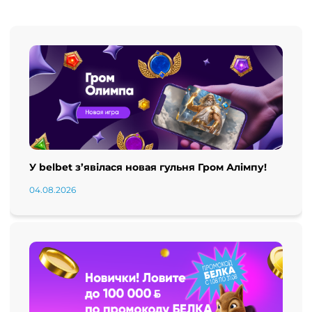
У belbet з’явілася новая гульня Гром Алімпу!
04.08.2026