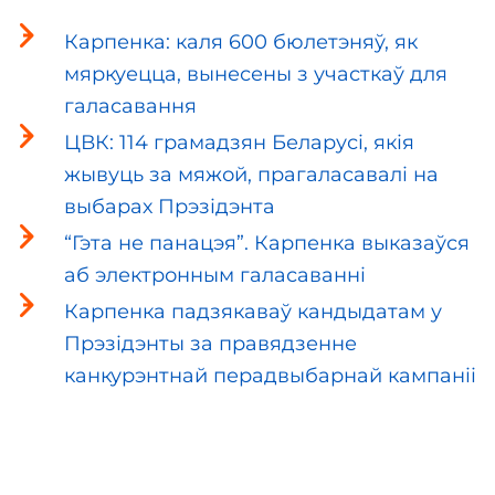
Карпенка: каля 600 бюлетэняў, як
мяркуецца, вынесены з участкаў для
галасавання
ЦВК: 114 грамадзян Беларусі, якія
жывуць за мяжой, прагаласавалі на
выбарах Прэзідэнта
“Гэта не панацэя”. Карпенка выказаўся
аб электронным галасаванні
Карпенка падзякаваў кандыдатам у
Прэзідэнты за правядзенне
канкурэнтнай перадвыбарнай кампаніі