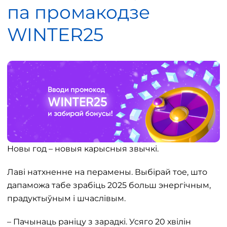
па промакодзе
WINTER25
Новы год – новыя карысныя звычкі.
Лаві натхненне на перамены. Выбірай тое, што
дапаможа табе зрабіць 2025 больш энергічным,
прадуктыўным і шчаслівым.
– Пачынаць раніцу з зарадкі. Усяго 20 хвілін