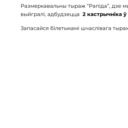
Размеркавальны тыраж “Рапіда”, дзе мы 
выйгралі, адбудзецца
2 кастрычніка ў 
Запасайся білетыкамі шчаслівага тыра