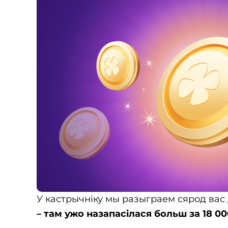
У кастрычніку мы разыграем сярод вас
– там ужо назапасілася больш за 18 0