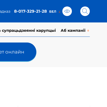
8-017-329-21-28
адказ
а супрацьдзеянні карупцыі
Аб кампаніі
лет онлайн