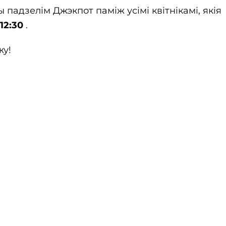
падзелім Джэкпот паміж усімі квітнікамі, якія
12:30
.
жу!