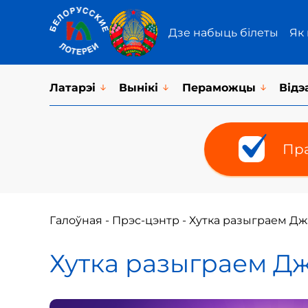
Дзе набыць білеты
Як
Латарэi
Вынікі
Пераможцы
Відэ
Пра
Галоўная
-
Прэс-цэнтр
-
Хутка разыграем Джэ
Хутка разыграем Джэ