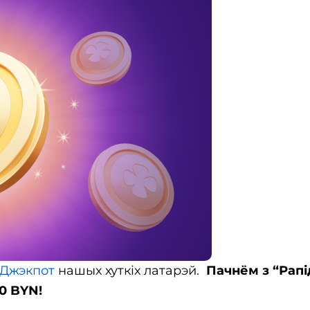
Джэкпот
нашых хуткіх латарэй.
Пачнём з “Рапі
00 BYN!