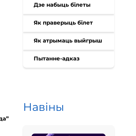
Дзе набыць білеты
Як праверыць білет
Як атрымаць выйгрыш
Пытанне-адказ
Навіны
да”