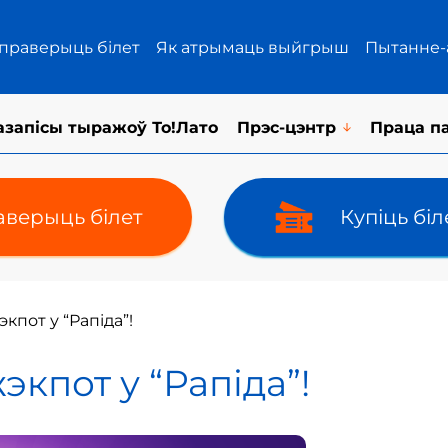
 праверыць білет
Як атрымаць выйгрыш
Пытанне-
азапісы тыражоў То!Лато
Прэс-цэнтр
Праца п
верыць білет
Купіць бі
кпот у “Рапіда”!
кпот у “Рапіда”!