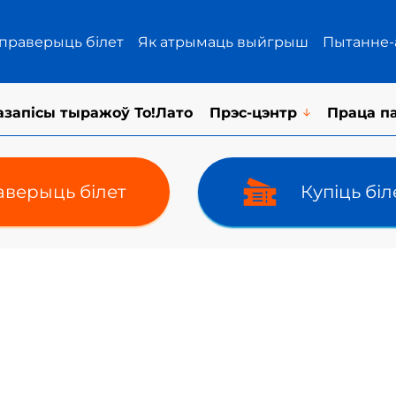
 праверыць білет
Як атрымаць выйгрыш
Пытанне-
азапісы тыражоў То!Лато
Прэс-цэнтр
Праца п
верыць білет
Купіць бі