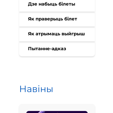
Дзе набыць білеты
Як праверыць білет
Як атрымаць выйгрыш
Пытанне-адказ
Навіны