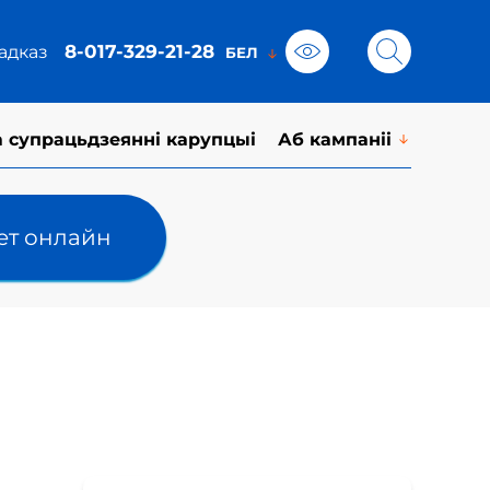
8-017-329-21-28
адказ
а супрацьдзеянні карупцыі
Аб кампаніі
лет онлайн