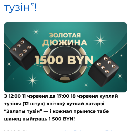
тузін”!
З 12:00 11 чэрвеня да 17:00 18 чэрвеня купляй
тузіны (12 штук) квіткоў хуткай латарэі
“Залаты тузін” — і кожная прынясе табе
шанец выйграць 1 500 BYN!