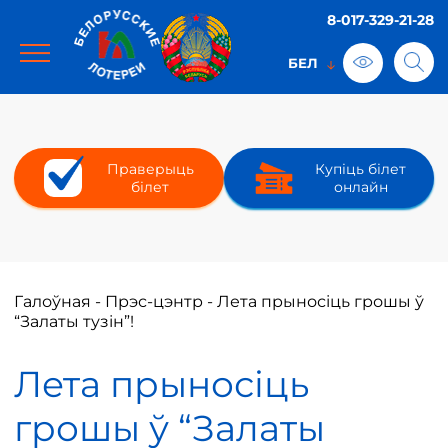
8-017-329-21-28
Праверыць
Купіць білет
білет
онлайн
Галоўная
-
Прэс-цэнтр
-
Лета прыносіць грошы ў
“Залаты тузін”!
Лета прыносіць
грошы ў “Залаты