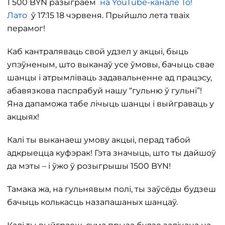
1 500 BYN разыграем
на YouTube-канале То!
Лато
ў 17:15 18 чэрвеня. Прыйшло лета тваіх
перамог!
Каб кантраляваць свой удзел у акцыі, быць
упэўненым, што выканаў усе ўмовы, бачыць свае
шанцы і атрымліваць задавальненне ад працэсу,
абавязкова паспрабуй нашу “гульню ў гульні”!
Яна дапаможа табе лічыць шанцы і выйграваць у
акцыях!
Калі ты выканаеш умову акцыі, перад табой
адкрыецца куфэрак! Гэта значыць, што ты дайшоў
да мэты – і ўжо ў розыгрышы 1500 BYN!
Тамака жа, на гульнявым полі, ты заўсёды будзеш
бачыць колькасць назапашаных шанцаў.