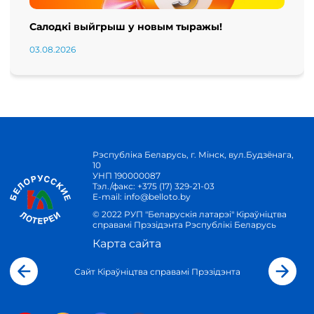
Салодкі выйгрыш у новым тыражы!
03.08.2026
Рэспубліка Беларусь, г. Мінск, вул.Будзёнага,
10
УНП 190000087
Тэл./факс:
+375 (17) 329-21-03
E-mail:
info@belloto.by
© 2022 РУП "Беларускія латарэі" Кіраўніцтва
справамі Прэзідэнта Рэспублікі Беларусь
Карта сайта
Сайт Кіраўніцтва справамі Прэзідэнта