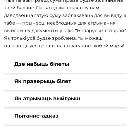
Калі ты выйграеш, сума прыза будзе залічана на
твой баланс. Папярэдзім: спачатку нам
давядзецца гэтую суму заблакаваць для вываду, а
табе — прынесці неабходныя для атрымання
выйгрышу дакументы ў офіс “Беларускіх латарэй”.
Як толькі ўсё будзе зроблена, ты можаш
патраціць усе грошы на выкананне любой мары!
Дзе набыць білеты
Як праверыць білет
Як атрымаць выйгрыш
Пытанне-адказ