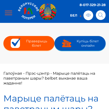
8-017-329-21-28
Праверыць
Купіць білет
білет
онлайн
Галоўная
-
Прэс-цэнтр
-
Марыце палётаць на
паветраным шары? belbet выканае ваша
жаданне!
Марыце палётаць на