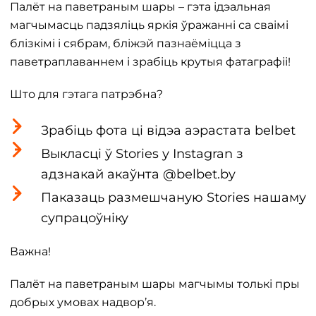
Палёт на паветраным шары – гэта ідэальная
магчымасць падзяліць яркія ўражанні са сваімі
блізкімі і сябрам, бліжэй пазнаёміцца ​​з
паветраплаваннем і зрабіць крутыя фатаграфіі!
Што для гэтага патрэбна?
Зрабіць фота ці відэа аэрастата belbet
Выкласці ў Stories у Instagran з
адзнакай акаўнта @belbet.by
Паказаць размешчаную Stories нашаму
супрацоўніку
Важна!
Палёт на паветраным шары магчымы толькі пры
добрых умовах надвор’я.