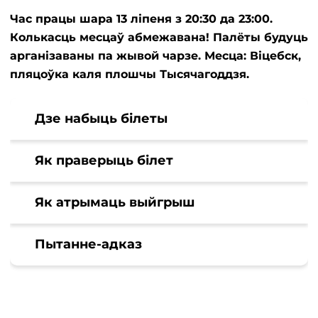
Час працы шара 13 ліпеня з 20:30 да 23:00.
Колькасць месцаў абмежавана! Палёты будуць
арганізаваны па жывой чарзе. Месца: Віцебск,
пляцоўка каля плошчы Тысячагоддзя.
Дзе набыць білеты
Як праверыць білет
Як атрымаць выйгрыш
Пытанне-адказ