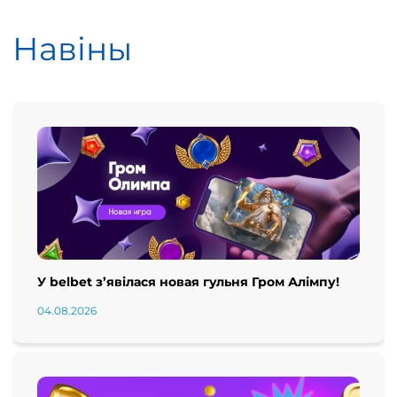
Навіны
У belbet з’явілася новая гульня Гром Алімпу!
04.08.2026