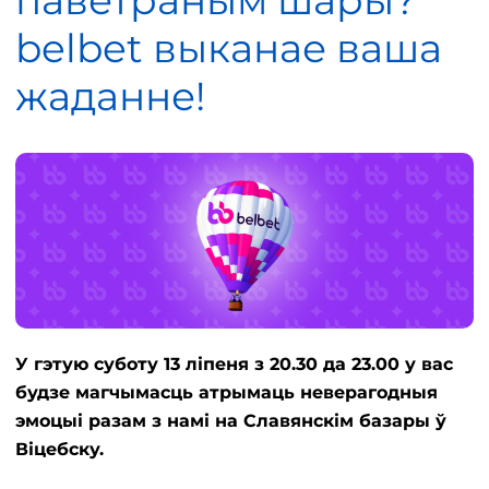
паветраным шары?
belbet выканае ваша
жаданне!
У гэтую суботу 13 ліпеня з 20.30 да 23.00 у вас
будзе магчымасць атрымаць неверагодныя
эмоцыі разам з намі на Славянскім базары ў
Віцебску.