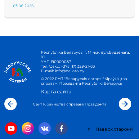
03.08.2026
Рэспубліка Беларусь, г. Мінск, вул.Будзёнага,
10
УНП 190000087
Тэл./факс:
+375 (17) 329-21-03
E-mail:
info@belloto.by
© 2022 РУП "Беларускія латарэі" Кіраўніцтва
справамі Прэзідэнта Рэспублікі Беларусь
Карта сайта
Сайт Кіраўніцтва справамі Прэзідэнта
Наверх старонкі