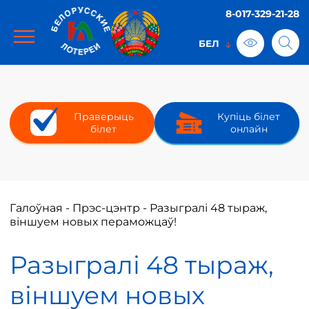
8-017-329-21-28
Праверыць
Купіць білет
білет
онлайн
Галоўная
-
Прэс-цэнтр
-
Разыгралі 48 тыраж,
віншуем новых пераможцаў!
Разыгралі 48 тыраж,
віншуем новых