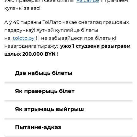
Ужо праверылі свае білеты
на сайце
? Трымаем
кулачкі за вас!
А ў 49 тыражы То!Лато чакае снегапад грашовых
падарункаў! Хутчэй купляйце білеты
на
toloto.by
! І не забывайцеся пра білетыкі
навагодняга тыражу:
ужо 1 студзеня разыграем
цэлых 200.000 BYN
!
Дзе набыць білеты
Як праверыць білет
Як атрымаць выйгрыш
Пытанне-адказ