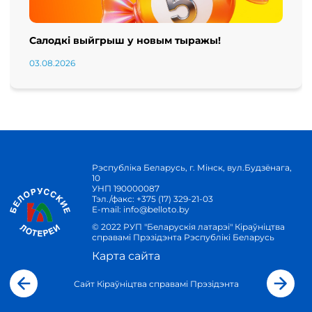
Салодкі выйгрыш у новым тыражы!
03.08.2026
Рэспубліка Беларусь, г. Мінск, вул.Будзёнага,
10
УНП 190000087
Тэл./факс:
+375 (17) 329-21-03
E-mail:
info@belloto.by
© 2022 РУП "Беларускія латарэі" Кіраўніцтва
справамі Прэзідэнта Рэспублікі Беларусь
Карта сайта
Сайт Кіраўніцтва справамі Прэзідэнта