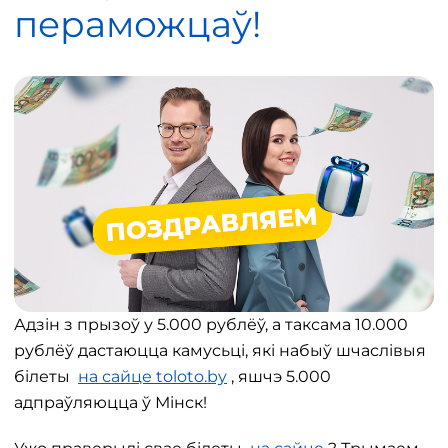
пераможцаў!
Адзін з прызоў у 5.000 рублёў, а таксама 10.000
рублёў дастаюцца камусьці, які набыў шчаслівыя
білеты
на сайце toloto.by
, яшчэ 5.000
адпраўляюцца ў Мінск!