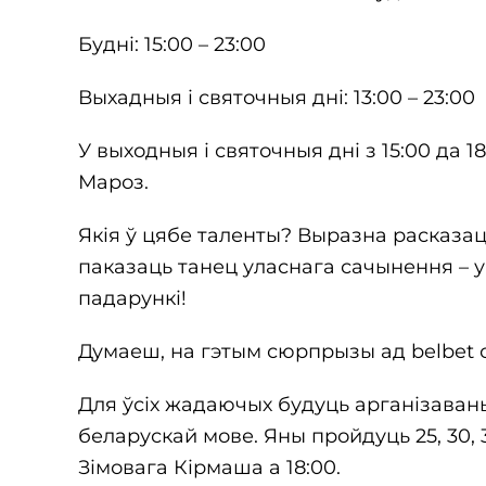
Будні: 15:00 – 23:00
Выхадныя і святочныя дні: 13:00 – 23:00
У выходныя і святочныя дні з 15:00 да 1
Мароз.
Якія ў цябе таленты? Выразна расказа
паказаць танец уласнага сачынення – 
падарункі!
Думаеш, на гэтым сюрпрызы ад belbet с
Для ўсіх жадаючых будуць арганізаваны
беларускай мове. Яны пройдуць 25, 30, 3
Зімовага Кірмаша а 18:00.