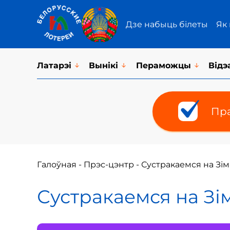
Дзе набыць білеты
Як
Латарэi
Вынікі
Пераможцы
Відэ
Пра
Галоўная
-
Прэс-цэнтр
-
Сустракаемся на Зім
Сустракаемся на Зі