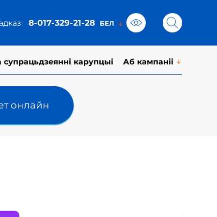
8-017-329-21-28
адказ
а супрацьдзеянні карупцыі
Аб кампаніі
лет онлайн