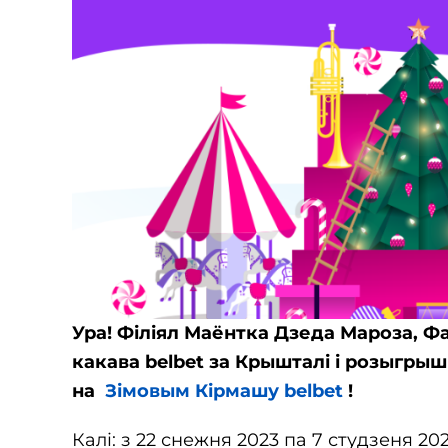
Ура! Філіял Маёнтка Дзеда Мароза, Ф
какава belbet за Крышталі і розыгрыш
на
Зімовым Кірмашу belbet
!
Калі: з 22 снежня 2023 па 7 студзеня 20