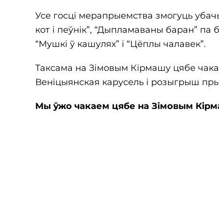
Усе госці мерапрыемства змогуць убачыц
кот і пеўнік”, “Дыпламаваны баран” па 
“Мушкі ў кашулях” і “Цёплы чалавек”.
Таксама на Зімовым Кірмашу цябе чака
Веніцыянская карусель і розыгрыш пр
Мы ўжо чакаем цябе на Зімовым Кірма