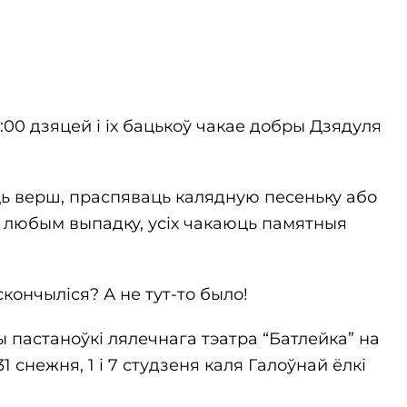
8:00 дзяцей і іх бацькоў чакае добры Дзядуля
ць верш, праспяваць калядную песеньку або
у любым выпадку, усіх чакаюць памятныя
кончыліся? А не тут-то было!
 пастаноўкі лялечнага тэатра “Батлейка” на
1 снежня, 1 і 7 студзеня каля Галоўнай ёлкі