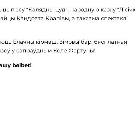
ь п’есу “Калядны цуд”, народную казку “Лісічк
байцы Кандрата Крапівы, а таксама спектаклі
юць Ёлачны кірмаш, Зімовы бар, бясплатная
ызоў у сапраўдным Коле Фартуны!
шу belbet!