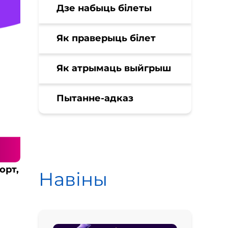
Дзе набыць білеты
Як праверыць білет
Як атрымаць выйгрыш
Пытанне-адказ
орт,
Навіны