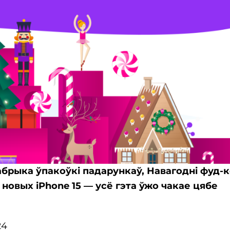
абрыка ўпакоўкі падарункаў, Навагодні фуд-к
 новых iPhone 15 — усё гэта ўжо чакае цябе
24