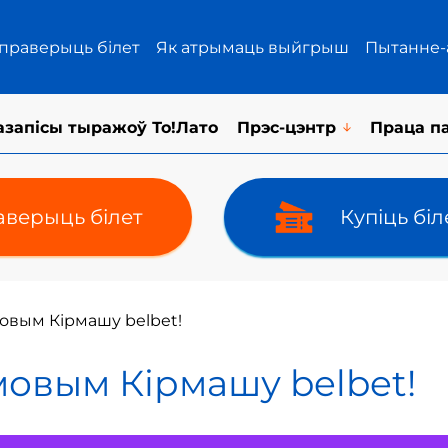
 праверыць білет
Як атрымаць выйгрыш
Пытанне-
азапісы тыражоў То!Лато
Прэс-цэнтр
Праца п
верыць білет
Купіць бі
овым Кірмашу belbet!
мовым Кірмашу belbet!