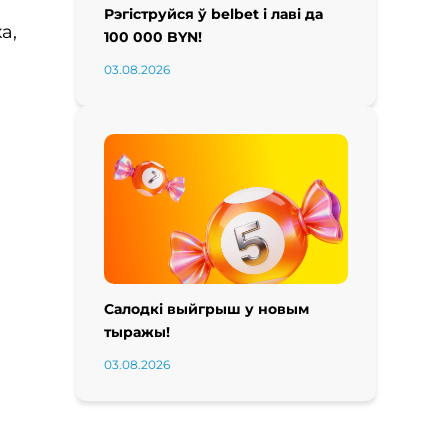
Рэгіструйся ў belbet і лаві да
а,
100 000 BYN!
03.08.2026
Салодкі выйгрыш у новым
тыражы!
03.08.2026