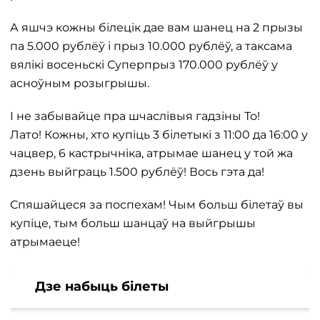
А яшчэ кожны білецік дае вам шанец на 2 прызы
па 5.000 рублёў і прыз 10.000 рублёў, а таксама
вялікі восеньскі Суперпрыз 170.000 рублёў у
асноўным розыгрышы.
І не забывайце пра шчаслівыя гадзіны То!
Лато! Кожны, хто купіць 3 білетыкі з 11:00 да 16:00 у
чацвер, 6 кастрычніка, атрымае шанец у той жа
дзень выйграць 1.500 рублёў! Вось гэта да!
Спяшайцеся за поспехам! Чым больш білетаў вы
купіце, тым больш шанцаў на выйгрышы
атрымаеце!
Дзе набыць білеты