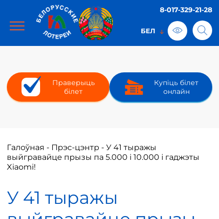
8-017-329-21-28
Праверыць
Купіць білет
білет
онлайн
Галоўная
-
Прэс-цэнтр
-
У 41 тыражы
выйгравайце прызы па 5.000 і 10.000 і гаджэты
Xiaomi!
У 41 тыражы