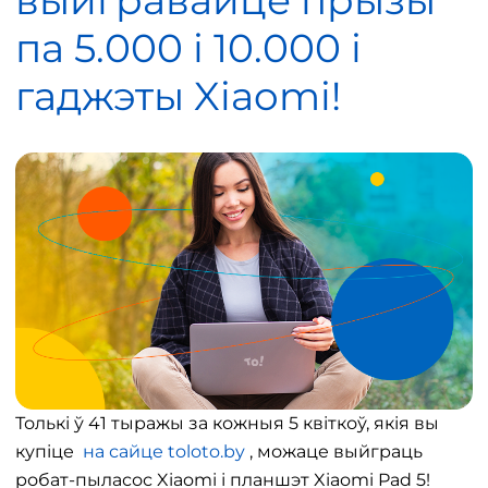
выйгравайце прызы
па 5.000 і 10.000 і
гаджэты Xiaomi!
Толькі ў 41 тыражы за кожныя 5 квіткоў, якія вы
купіце
на сайце toloto.by
, можаце выйграць
робат-пыласос Xiaomi і планшэт Xiaomi Pad 5!