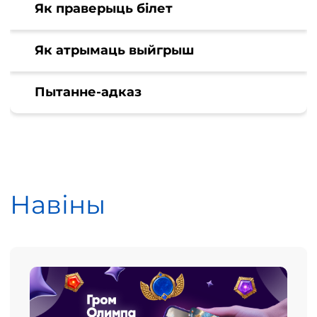
Як праверыць білет
Як атрымаць выйгрыш
Пытанне-адказ
Навіны