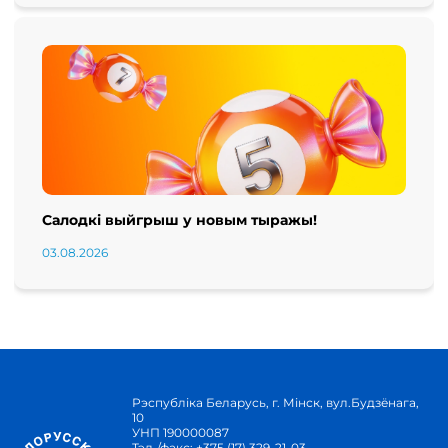
Салодкі выйгрыш у новым тыражы!
03.08.2026
Рэспубліка Беларусь, г. Мінск, вул.Будзёнага,
10
УНП 190000087
Тэл./факс:
+375 (17) 329-21-03