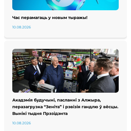
Час перамагаць у новым тыражы!
10.08.2026
Акадэмія будучыні, пасланні з Алжыра,
перазагрузка “Зеніта” і рэвізія гандлю ў вёсцы.
Вынікі тыдня Прэзідэнта
10.08.2026