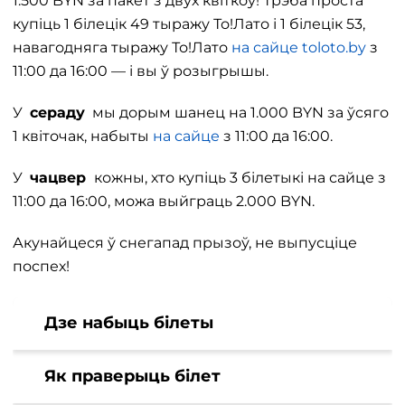
1.500 BYN за пакет з двух квіткоў! Трэба проста
купіць 1 білецік 49 тыражу То!Лато і 1 білецік 53,
навагодняга тыражу То!Лато
на сайце toloto.by
з
11:00 да 16:00 — і вы ў розыгрышы.
У
сераду
мы дорым шанец на 1.000 BYN за ўсяго
1 квіточак, набыты
на сайце
з 11:00 да 16:00.
У
чацвер
кожны, хто купіць 3 білетыкі на сайце з
11:00 да 16:00, можа выйграць 2.000 BYN.
Акунайцеся ў снегапад прызоў, не выпусціце
поспех!
Дзе набыць білеты
Як праверыць білет