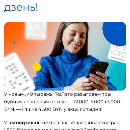
дзень!
У новым, 49 тыражы То!Лато разыграем тры
буйныя грашовыя прызы — 12.000, 5.000 і 3.000
BYN, — і яшчэ 4.500 BYN у акцыях тыдня!
У
панядзелак
нехта з вас абавязкова выйграе