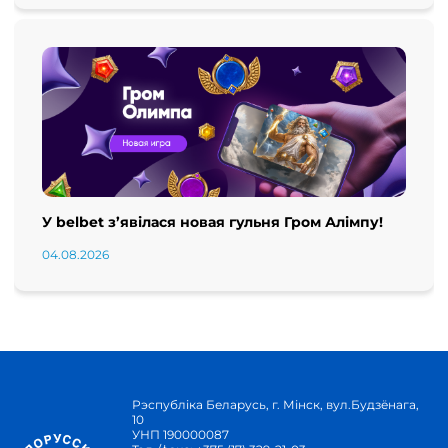
У belbet з’явілася новая гульня Гром Алімпу!
04.08.2026
Рэспубліка Беларусь, г. Мінск, вул.Будзёнага,
10
УНП 190000087