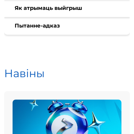
Як атрымаць выйгрыш
Пытанне-адказ
Навіны