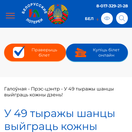
8-017-329-21-28
Праверыць
Купіць білет
білет
онлайн
Галоўная
-
Прэс-цэнтр
-
У 49 тыражы шанцы
выйграць кожны дзень!
У 49 тыражы шанцы
выйграць кожны