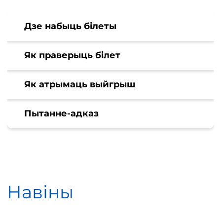
Дзе набыць білеты
Як праверыць білет
Як атрымаць выйгрыш
Пытанне-адказ
Навіны