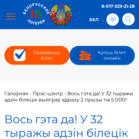
8-017-329-21-28
Праверыць
Купіць білет
білет
онлайн
Галоўная
-
Прэс-цэнтр
-
Вось гэта да! У 32 тыражы
адзін білецік выйграў адразу 2 прызы па 5 000!
Вось гэта да! У 32
тыражы адзін білецік