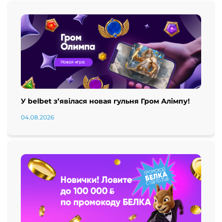
У belbet з’явілася новая гульня Гром Алімпу!
04.08.2026