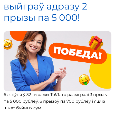
выйграў адразу 2
прызы па 5 000!
6 жніўня ў 32 тыражы То!Лато разыгралі 3 прызы
па 5 000 рублёў, 6 прызоў па 700 рублёў і яшчэ
шмат буйных сум.