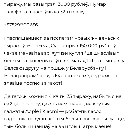
тыражу, мы разыгралі 3000 рублёў. Нумар
тэлефона шчасліўчыка 32 тыражу:
+37529**00636
І паспяшайцеся за поспехам новых жнівеньскіх
тыражоў: магчыма, Суперпрыз 150 000 рублёў
чакае менавіта вас! Хутчэй купляйце шчаслівыя
білеты на жнівень ва ўнівермагах, ГЦ, на рынках, у
Белсаюздруку, на пошце, у Беларусбанку і
Белаграпрамбанку, «Еўраопце», «Суседзях» — і
злавіце поспех за хвост!
Да таго ж, кожныя 4 квіткі 33 тыражу, набытыя на
сайце toloto.by, даюць вам шанец на крутыя
гаджэты Apple і Xiaomi — робат-пыласос,
гадзіннік, навушнікі. Чым больш квіткоў вы купіце,
тым больш шанцаў на выйгрыш атрымаеце!