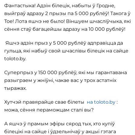
Фантастыка! Адзін білецік, набыты ў Гродне,
выйграў адразу 2 прызы па 5 000 рублёў! Такога ў
Тое! Лота яшчэ не было! Віншуем шчасліўчыка, які
сёння стаў багацейшы адразу на 10 000 рублёў!
Яшчэ адзін прыз у 5 000 рублёў адправіцца да
гульца, які набыў свой шчаслівы білецік на сайце
toloto.by.
Суперпрыз у 150 000 рублёў, які мы гарантавана
разыграем у жніўні, чакае вас у трох астатніх
тыражах.
Хутчэй правярайце свае білеты
на toloto.by
:
можа, сёння пераможцам сталі вы?
А яшчэ ў прамым эфіры сярод тых, хто купіў
білецікі на сайце і ўдзельнічаў у акцыі гэтага