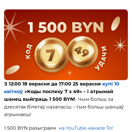
З 12:00 18 верасня да 17:00 25 верасня
купі 10
квіткоў
«Коды поспеху 7 з 49» – і атрымай
шанец выйграць 1 500 BYN!
Чым больш за
дзесятак білетаў назапасіш – тым больш шанцаў
атрымаеш!
1 500 BYN разыграем
на YouTube-канале То!