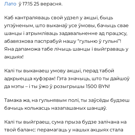
Лато
ў 17:15 25 верасня.
Каб кантраляваць свой удзел у акцыі, быць
упэўненым, што выканаў усе ўмовы, бачыць свае
шанцы і атрымліваць задавальненне ад працэсу,
абавязкова паспрабуй нашу “гульню ў гульні”!
Яна дапаможа табе лічыць шанцы і выйграваць у
акцыях!
Калі ты выканаеш умову акцыі, перад табой
адкрыецца куфэрак! Гэта значыць, што ты дайшоў
да мэты – і ты ўжо ў розыгрышы 1500 BYN!
Тамака жа, на гульнявым полі, ты заўсёды будзеш
бачыць колькасць назапашаных шанцаў.
Калі ты выйграеш, сума прыза будзе залічана на
твой баланс: перамагаць у нашых акцыях стала