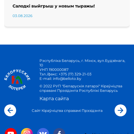
Салодкі выйгрыш у новым тыражы!
03.08.2026
Рэспубліка Беларусь, г. Мінск, вул.Будзёнага,
10
УНП 190000087
Тэл./факс:
+375 (17) 329-21-03
E-mail:
info@belloto.by
© 2022 РУП "Беларускія латарэі" Кіраўніцтва
справамі Прэзідэнта Рэспублікі Беларусь
Карта сайта
Сайт Кіраўніцтва справамі Прэзідэнта