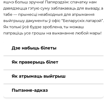
яшчэ больш зручна! Папярэдзім: спачатку нам
давядзецца гэтую суму заблакаваць для вываду, а
табе — прынесці неабходныя для атрымання
выйгрышу дакументы ў офіс “Беларускіх латарэй”.
Як толькі ўсё будзе зроблена, ты можаш
патраціць усе грошы на выкананне любой мары!
Дзе набыць білеты
Як праверыць білет
Як атрымаць выйгрыш
Пытанне-адказ