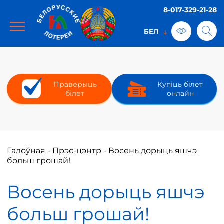
8-017-329-21-28
Праверыць
Купіць білет
білет
онлайн
Галоўная
-
Прэс-цэнтр
-
Восень дорыць яшчэ
больш грошай!
Восень дорыць яшчэ
больш грошай!